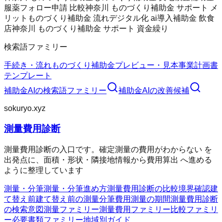
服薬フォロー
申請 比較
神奈川 ものづくり補助金 サポート メ
リット
ものづくり補助金 流れ
デジタル化 ai導入補助金 飲食
店
神奈川 ものづくり補助金 サポート 資金繰り
検索語ファミリー
手続き・流れ
ものづくり補助金
プレビュー・見本
事業計画書
テンプレート
補助金AI
の検索語ファミリー
補助金AI
の改善候補
sokuryo.xyz
測量費用診断
測量費用診断の入口です。確定測量の費用がわからない を
出発点に、面積・形状・隣接地情報から費用算出 へ進める
ように整理しています
測量・分筆
測量・分筆
進め方
測量費用診断の比較
境界確認
建
て替え前
建て替え前の測量
分筆費用
測量の期間
測量費用診断
の検索意図
測量ファミリー
測量費用ファミリー
比較ファミリ
ー
必要書類ファミリー
地域別ガイド