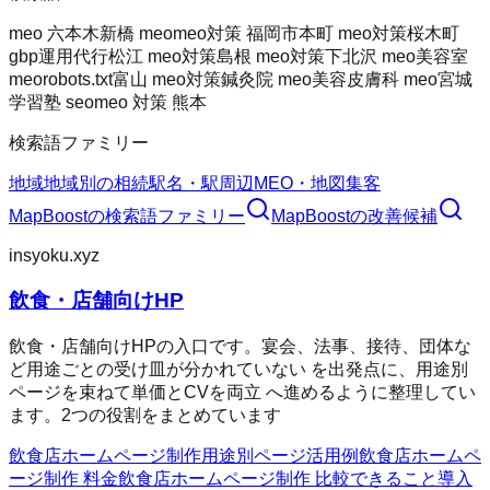
meo 六本木
新橋 meo
meo対策 福岡市
本町 meo対策
桜木町
gbp運用代行
松江 meo対策
島根 meo対策
下北沢 meo
美容室
meo
robots.txt
富山 meo対策
鍼灸院 meo
美容皮膚科 meo
宮城
学習塾 seo
meo 対策 熊本
検索語ファミリー
地域
地域別の相続
駅名・駅周辺
MEO・地図集客
MapBoost
の検索語ファミリー
MapBoost
の改善候補
insyoku.xyz
飲食・店舗向けHP
飲食・店舗向けHPの入口です。宴会、法事、接待、団体な
ど用途ごとの受け皿が分かれていない を出発点に、用途別
ページを束ねて単価とCVを両立 へ進めるように整理してい
ます。2つの役割をまとめています
飲食店ホームページ制作
用途別ページ
活用例
飲食店ホームペ
ージ制作 料金
飲食店ホームページ制作 比較
できること
導入