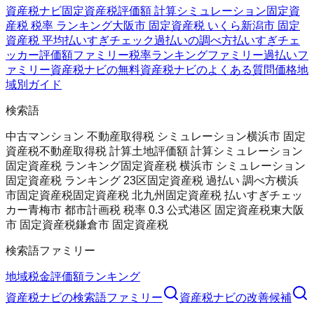
資産税ナビ
固定資産税評価額 計算シミュレーション
固定資
産税 税率 ランキング
大阪市 固定資産税 いくら
新潟市 固定
資産税 平均
払いすぎチェック
過払いの調べ方
払いすぎチェ
ッカー
評価額ファミリー
税率ランキングファミリー
過払いフ
ァミリー
資産税ナビの無料
資産税ナビのよくある質問
価格
地
域別ガイド
検索語
中古マンション 不動産取得税 シミュレーション
横浜市 固定
資産税
不動産取得税 計算
土地評価額 計算シミュレーション
固定資産税 ランキング
固定資産税 横浜市 シミュレーション
固定資産税 ランキング 23区
固定資産税 過払い 調べ方
横浜
市固定資産税
固定資産税 北九州
固定資産税 払いすぎチェッ
カー
青梅市 都市計画税 税率 0.3 公式
港区 固定資産税
東大阪
市 固定資産税
鎌倉市 固定資産税
検索語ファミリー
地域
税金
評価額
ランキング
資産税ナビ
の検索語ファミリー
資産税ナビ
の改善候補