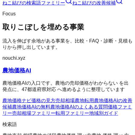
ねこ結び
の検索語ファミリー
ねこ結び
の改善候補
Focus
取りこぼしを埋める事業
流入を伸ばす余地がある事業を、比較・FAQ・診断・見積も
りから押し出しています。
nouchi.xyz
農地価格AI
農地価格AIの入口です。農地の売却価格がわからない を出
発点に、47都道府県対応 へ進めるように整理しています
農地価格ナビ
価格の見方
売却相場
農地転用
農地価格AIの改善
候補
農地価格AIの無料
農地価格AIのよくある質問
価格ファミ
リー
売却相場ファミリー
転用ファミリー
地域別ガイド
検索語