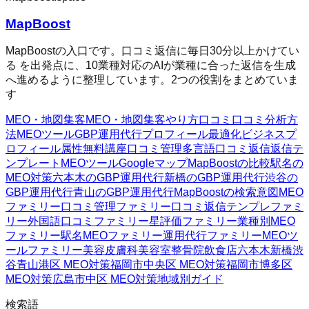
MapBoost
MapBoostの入口です。口コミ返信に毎日30分以上かけてい
る を出発点に、10業種対応のAIが業種に合った返信を生成
へ進めるように整理しています。2つの役割をまとめていま
す
MEO・地図集客
MEO・地図集客
やり方
口コミ
口コミ分析方
法
MEOツール
GBP運用代行
プロフィール最適化
ビジネスプ
ロフィール属性
無料講座
口コミ管理
多言語口コミ返信
返信テ
ンプレート
MEOツール
Googleマップ
MapBoostの比較
駅名の
MEO対策
六本木のGBP運用代行
新橋のGBP運用代行
渋谷の
GBP運用代行
青山のGBP運用代行
MapBoostの検索意図
MEO
ファミリー
口コミ管理ファミリー
口コミ返信テンプレファミ
リー
外国語口コミファミリー
星評価ファミリー
業種別MEO
ファミリー
駅名MEOファミリー
運用代行ファミリー
MEOツ
ールファミリー
美容皮膚科
美容室
整骨院
飲食店
六本木
新橋
渋
谷
青山
港区 MEO対策
福岡市中央区 MEO対策
福岡市博多区
MEO対策
広島市中区 MEO対策
地域別ガイド
検索語