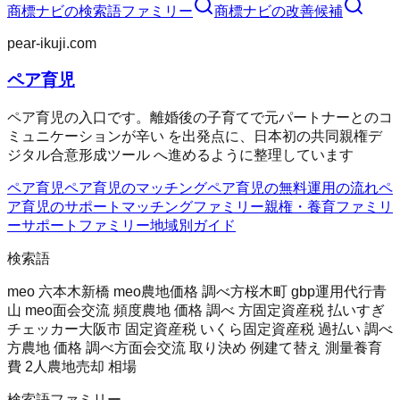
商標ナビ
の検索語ファミリー
商標ナビ
の改善候補
pear-ikuji.com
ペア育児
ペア育児の入口です。離婚後の子育てで元パートナーとのコ
ミュニケーションが辛い を出発点に、日本初の共同親権デ
ジタル合意形成ツール へ進めるように整理しています
ペア育児
ペア育児のマッチング
ペア育児の無料
運用の流れ
ペ
ア育児のサポート
マッチングファミリー
親権・養育ファミリ
ー
サポートファミリー
地域別ガイド
検索語
meo 六本木
新橋 meo
農地価格 調べ方
桜木町 gbp運用代行
青
山 meo
面会交流 頻度
農地 価格 調べ 方
固定資産税 払いすぎ
チェッカー
大阪市 固定資産税 いくら
固定資産税 過払い 調べ
方
農地 価格 調べ方
面会交流 取り決め 例
建て替え 測量
養育
費 2人
農地売却 相場
検索語ファミリー