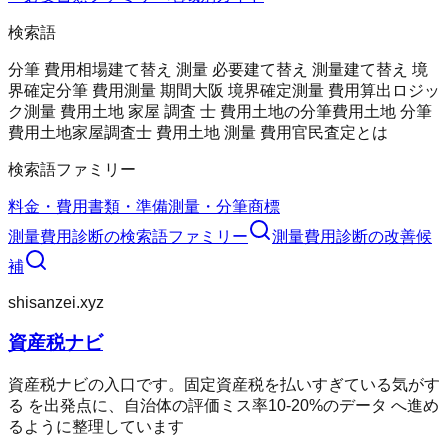
検索語
分筆 費用相場
建て替え 測量 必要
建て替え 測量
建て替え 境
界確定
分筆 費用
測量 期間
大阪 境界確定測量 費用
算出ロジッ
ク
測量 費用
土地 家屋 調査 士 費用
土地の分筆費用
土地 分筆
費用
土地家屋調査士 費用
土地 測量 費用
官民査定とは
検索語ファミリー
料金・費用
書類・準備
測量・分筆
商標
測量費用診断
の検索語ファミリー
測量費用診断
の改善候
補
shisanzei.xyz
資産税ナビ
資産税ナビの入口です。固定資産税を払いすぎている気がす
る を出発点に、自治体の評価ミス率10-20%のデータ へ進め
るように整理しています