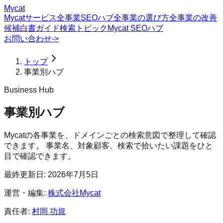
Mycat
Mycatサービス
全事業SEOハブ
全事業の選び方
全事業の改善
候補
白書
ガイド
検索トピック
Mycat SEOハブ
お問い合わせ
->
トップ
事業別ハブ
Business Hub
事業別ハブ
Mycatの各事業を、ドメインごとの検索意図で整理して確認
できます。 事業名、対象顧客、検索で拾いたい課題をひと
目で確認できます。
最終更新日:
2026年7月5日
運営・編集:
株式会社Mycat
責任者:
村岡 功規