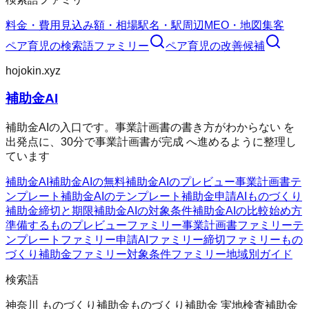
料金・費用
見込み額・相場
駅名・駅周辺
MEO・地図集客
ペア育児
の検索語ファミリー
ペア育児
の改善候補
hojokin.xyz
補助金AI
補助金AIの入口です。事業計画書の書き方がわからない を
出発点に、30分で事業計画書が完成 へ進めるように整理し
ています
補助金AI
補助金AIの無料
補助金AIのプレビュー
事業計画書テ
ンプレート
補助金AIのテンプレート
補助金申請AI
ものづくり
補助金
締切と期限
補助金AIの対象条件
補助金AIの比較
始め方
準備するもの
プレビューファミリー
事業計画書ファミリー
テ
ンプレートファミリー
申請AIファミリー
締切ファミリー
もの
づくり補助金ファミリー
対象条件ファミリー
地域別ガイド
検索語
神奈川 ものづくり補助金
ものづくり補助金 実地検査
補助金