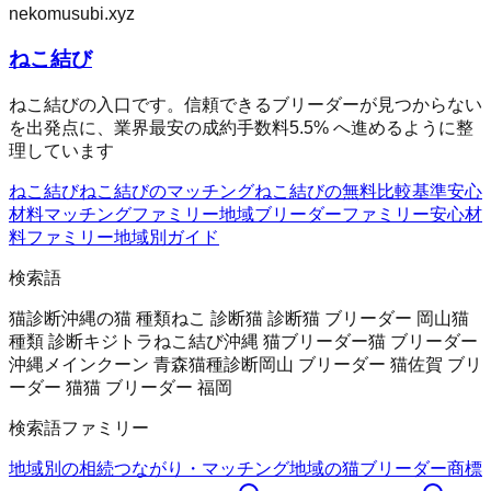
nekomusubi.xyz
ねこ結び
ねこ結びの入口です。信頼できるブリーダーが見つからない
を出発点に、業界最安の成約手数料5.5% へ進めるように整
理しています
ねこ結び
ねこ結びのマッチング
ねこ結びの無料
比較基準
安心
材料
マッチングファミリー
地域ブリーダーファミリー
安心材
料ファミリー
地域別ガイド
検索語
猫診断
沖縄の猫 種類
ねこ 診断
猫 診断
猫 ブリーダー 岡山
猫
種類 診断
キジトラ
ねこ結び
沖縄 猫ブリーダー
猫 ブリーダー
沖縄
メインクーン 青森
猫種診断
岡山 ブリーダー 猫
佐賀 ブリ
ーダー 猫
猫 ブリーダー 福岡
検索語ファミリー
地域別の相続
つながり・マッチング
地域の猫ブリーダー
商標