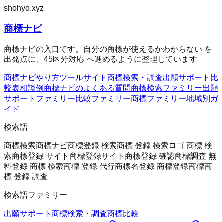
shohyo.xyz
商標ナビ
商標ナビの入口です。自分の商標が使えるかわからない を
出発点に、45区分対応 へ進めるように整理しています
商標ナビ
やり方
ツール
サイト
商標検索・調査
出願サポート
比
較表
相談例
商標ナビのよくある質問
商標検索ファミリー
出願
サポートファミリー
比較ファミリー
商標ファミリー
地域別ガ
イド
検索語
商標検索
商標ナビ
商標登録 検索
商標 登録 検索
ロゴ 商標 検
索
商標登録 サイト
商標登録サイト
商標登録 確認
商標調査 無
料
登録 商標 検索
商標 登録 代行
商標名
登録 商標
登録商標
商
標 登録 調査
検索語ファミリー
出願サポート
商標検索・調査
商標
比較