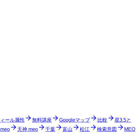
ィール属性
無料講座
Googleマップ
比較
星3.5と
meo
天神 meo
千葉
富山
松江
検索意図
MEO