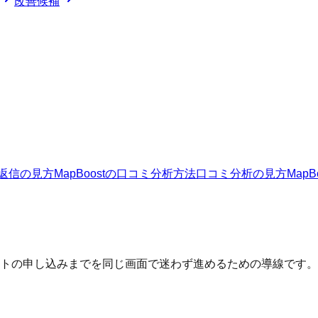
改善候補
返信の見方
MapBoostの口コミ分析方法
口コミ分析の見方
Map
トの申し込みまでを同じ画面で迷わず進めるための導線です。