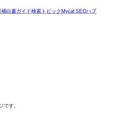
候補
白書
ガイド
検索トピック
Mycat SEOハブ
ージです。