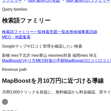
ファミリー
GBP運用代行意図
GBP運用代行ファミリー
Query families
検索語ファミリー
検索語ファミリー一覧
検索意図一覧
改善候補
事業詳細
MEO・地図集客
Googleマップや口コミ管理を確認したい検索
新橋 meo
下北沢 meo
青山 meo
meo対策 福岡
meo 埼玉
MapBoostのやり方
MEO対策の手順
MapBoostの口コミ
口コミ
Revenue path
MapBoost
を月10万円に近づける導線
月間
3,000
クリックを前提に、無料確認から料金確認、実サイ