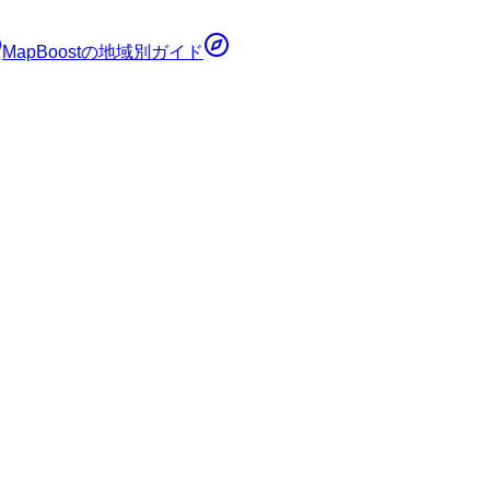
MapBoost
の地域別ガイド