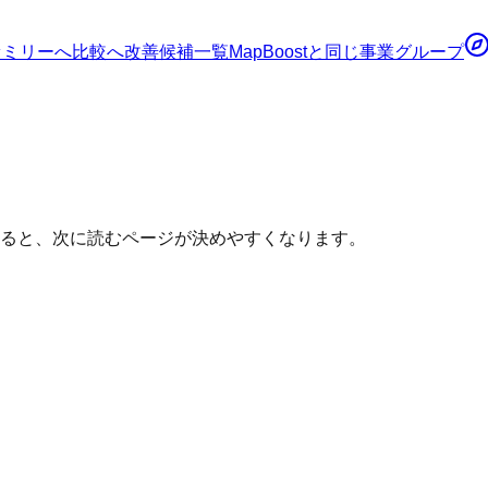
ァミリーへ
比較へ
改善候補一覧
MapBoost
と同じ事業グループ
分けると、次に読むページが決めやすくなります。