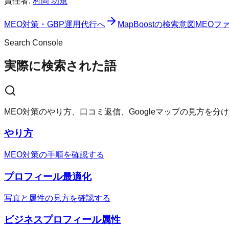
責任者:
村岡 功規
MEO対策・GBP運用代行へ
MapBoost
の検索意図
MEOフ
Search Console
実際に検索された語
MEO対策のやり方、口コミ返信、Googleマップの見方を
やり方
MEO対策の手順を確認する
プロフィール最適化
写真と属性の見方を確認する
ビジネスプロフィール属性