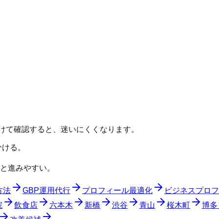
分けて確認すると、迷いにくくなります。
分ける。
と進みやすい。
方法
GBP運用代行
プロフィール最適化
ビジネスプロフ
院
飲食店
六本木
新橋
渋谷
青山
桜木町
博多 