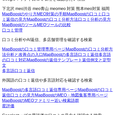
下北沢 meo
渋谷 meo
青山 meo
meo 対策 熊本
meo対策 福岡
MapBoostのやり方
MEO対策の手順
MapBoostの口コミ
口コ
ミ返信の見方
MapBoostの口コミ分析方法
口コミ分析の見方
MapBoostのツール
MEOツールの比較
口コミ管理
口コミ分析やAI返信、多店舗管理を確認する検索
MapBoostの口コミ管理
専用ページ
MapBoostの口コミ分析方
法
分析と改善点の入口
MapBoostの多言語口コミ返信
多言語
の口コミ対応
MapBoostの返信テンプレート
返信例文と定型
文
多言語口コミ返信
外国語の口コミ返信や多言語対応を確認する検索
MapBoostの多言語口コミ返信
専用ページ
MapBoostの口コミ
返信
口コミの見方
MapBoostのMEO・地図集客
専用ページ
MapBoostのMEOファミリー
近い検索語群
星評価