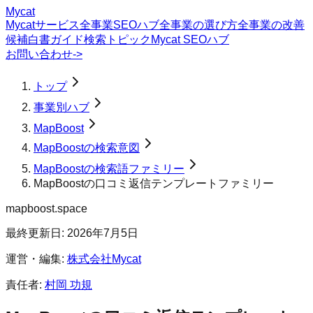
Mycat
Mycatサービス
全事業SEOハブ
全事業の選び方
全事業の改善
候補
白書
ガイド
検索トピック
Mycat SEOハブ
お問い合わせ
->
トップ
事業別ハブ
MapBoost
MapBoostの検索意図
MapBoostの検索語ファミリー
MapBoostの口コミ返信テンプレートファミリー
mapboost.space
最終更新日:
2026年7月5日
運営・編集:
株式会社Mycat
責任者:
村岡 功規