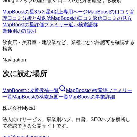
Googleマップの星評価や口コミの見方を確認する検索
MapBoostの星3.5と星4以上
専用ページ
MapBoostの口コミ管
理
口コミ分析とAI返信
MapBoostの口コミ返信
口コミの見方
MapBoostの星評価ファミリー
近い検索語群
業種別の許認可
飲食店・美容室・建設業など、業種ごとの許認可を確認する
検索
Navigation
次に読む場所
MapBoost
の改善候補一覧
MapBoost
の検索語ファミリー
一覧
MapBoost
の検索意図一覧
MapBoost
の事業詳細
株式会社Mycat
法人向けサービス、事業別ハブ、白書、SEOハブを横断し
て確認できる公開サイトです。
info@mycat.business