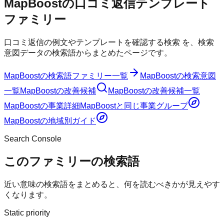
MapBoost
の
口コミ返信テンプレート
ファミリー
口コミ返信の例文やテンプレートを確認する検索
を、検索
意図データの検索語からまとめたページです。
MapBoost
の検索語ファミリー一覧
MapBoost
の検索意図
一覧
MapBoost
の改善候補
MapBoost
の改善候補一覧
MapBoost
の事業詳細
MapBoost
と同じ事業グループ
MapBoost
の地域別ガイド
Search Console
このファミリーの検索語
近い意味の検索語をまとめると、何を読むべきかが見えやす
くなります。
Static priority