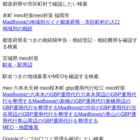
都道府県や市区町村で確認したい検索
本町 meo対策
meo対策 福岡市
MapBoostの地域別ガイド
都道府県・市区町村の入口
地域別の相続
都道府県名つきの相続税申告・相続登記・相続費用を確認す
る検索
宮城県 meo対策
駅名・駅周辺
駅名つきの地域集客やMEOを確認する検索
meo 六本木
天神 meo
桜木町 gbp運用代行
松江 meo対策
MapBoostの六本木のGBP運用代行
六本木周辺のGBP運用代
行を整理する
MapBoostの新橋のGBP運用代行
新橋周辺の
GBP運用代行を整理する
MapBoostの渋谷のGBP運用代行
渋
谷周辺のGBP運用代行を整理する
MapBoostの青山のGBP運
用代行
青山周辺のGBP運用代行を整理する
MEO・地図集客
Googleマップや口コミ管理を確認したい検索