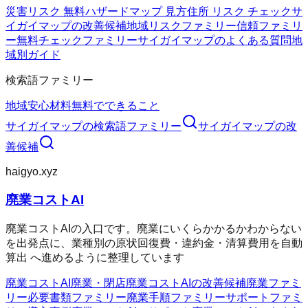
災害リスク 無料
ハザードマップ 見方
住所 リスク チェック
サ
イガイマップの改善候補
地域リスクファミリー
信頼ファミリ
ー
無料チェックファミリー
サイガイマップのよくある質問
地
域別ガイド
検索語ファミリー
地域
安心材料
無料でできること
サイガイマップ
の検索語ファミリー
サイガイマップ
の改
善候補
haigyo.xyz
廃業コストAI
廃業コストAIの入口です。廃業にいくらかかるかわからない
を出発点に、業種別の原状回復費・違約金・清算費用を自動
算出 へ進めるように整理しています
廃業コストAI
廃業・閉店
廃業コストAIの改善候補
廃業ファミ
リー
必要書類ファミリー
廃業手順ファミリー
サポートファミ