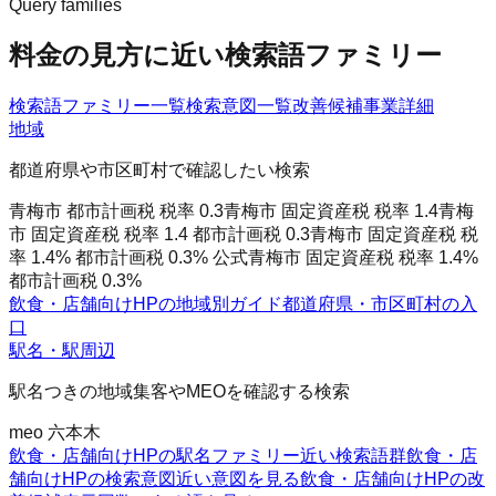
Query families
料金の見方に近い検索語ファミリー
検索語ファミリー一覧
検索意図一覧
改善候補
事業詳細
地域
都道府県や市区町村で確認したい検索
青梅市 都市計画税 税率 0.3
青梅市 固定資産税 税率 1.4
青梅
市 固定資産税 税率 1.4 都市計画税 0.3
青梅市 固定資産税 税
率 1.4% 都市計画税 0.3% 公式
青梅市 固定資産税 税率 1.4%
都市計画税 0.3%
飲食・店舗向けHPの地域別ガイド
都道府県・市区町村の入
口
駅名・駅周辺
駅名つきの地域集客やMEOを確認する検索
meo 六本木
飲食・店舗向けHPの駅名ファミリー
近い検索語群
飲食・店
舗向けHPの検索意図
近い意図を見る
飲食・店舗向けHPの改