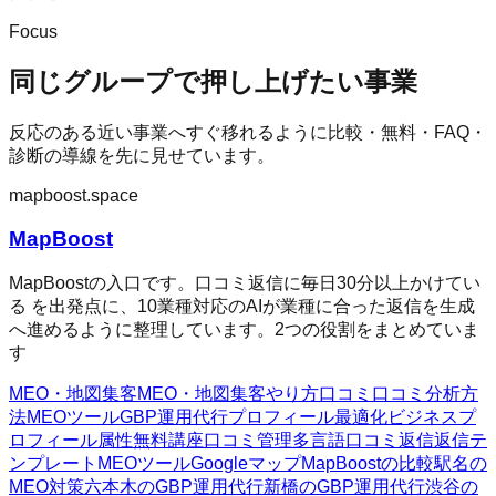
Focus
同じグループで押し上げたい事業
反応のある近い事業へすぐ移れるように比較・無料・FAQ・
診断の導線を先に見せています。
mapboost.space
MapBoost
MapBoostの入口です。口コミ返信に毎日30分以上かけてい
る を出発点に、10業種対応のAIが業種に合った返信を生成
へ進めるように整理しています。2つの役割をまとめていま
す
MEO・地図集客
MEO・地図集客
やり方
口コミ
口コミ分析方
法
MEOツール
GBP運用代行
プロフィール最適化
ビジネスプ
ロフィール属性
無料講座
口コミ管理
多言語口コミ返信
返信テ
ンプレート
MEOツール
Googleマップ
MapBoostの比較
駅名の
MEO対策
六本木のGBP運用代行
新橋のGBP運用代行
渋谷の