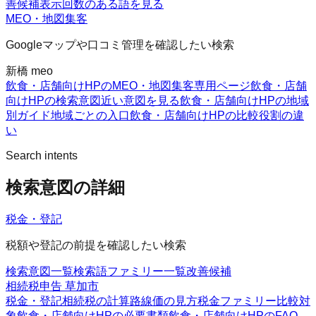
善候補
表示回数のある語を見る
MEO・地図集客
Googleマップや口コミ管理を確認したい検索
新橋 meo
飲食・店舗向けHPのMEO・地図集客
専用ページ
飲食・店舗
向けHPの検索意図
近い意図を見る
飲食・店舗向けHPの地域
別ガイド
地域ごとの入口
飲食・店舗向けHPの比較
役割の違
い
Search intents
検索意図の詳細
税金・登記
税額や登記の前提を確認したい検索
検索意図一覧
検索語ファミリー一覧
改善候補
相続税申告 草加市
税金・登記
相続税の計算
路線価の見方
税金ファミリー
比較対
象
飲食・店舗向けHPの必要書類
飲食・店舗向けHPのFAQ