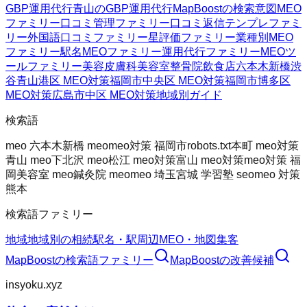
GBP運用代行
青山のGBP運用代行
MapBoostの検索意図
MEO
ファミリー
口コミ管理ファミリー
口コミ返信テンプレファミ
リー
外国語口コミファミリー
星評価ファミリー
業種別MEO
ファミリー
駅名MEOファミリー
運用代行ファミリー
MEOツ
ールファミリー
美容皮膚科
美容室
整骨院
飲食店
六本木
新橋
渋
谷
青山
港区 MEO対策
福岡市中央区 MEO対策
福岡市博多区
MEO対策
広島市中区 MEO対策
地域別ガイド
検索語
meo 六本木
新橋 meo
meo対策 福岡市
robots.txt
本町 meo対策
青山 meo
下北沢 meo
松江 meo対策
富山 meo対策
meo対策 福
岡
美容室 meo
鍼灸院 meo
meo 埼玉
宮城 学習塾 seo
meo 対策
熊本
検索語ファミリー
地域
地域別の相続
駅名・駅周辺
MEO・地図集客
MapBoost
の検索語ファミリー
MapBoost
の改善候補
insyoku.xyz