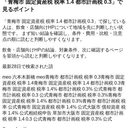
「
青梅市 固定資産税 税率 1.4 都市計画税 0.3
」で
見るポイント
「青梅市 固定資産税 税率 1.4 都市計画税 0.3」で探している
人は、飲食・店舗向けHPについて地域を先に判断したい状
態です。 まず短い結論を確認し、条件・費用・比較・注意
点の順に読むと判断しやすくなります。
飲食・店舗向けHPの結論、対象条件、次に確認するページ
を冒頭から読むと判断しやすくなります。
最新28日で検索された語
meo 六本木
新橋 meo
青梅市 都市計画税 税率 0.3
青梅市 固定
資産税 税率 1.4
青梅市 固定資産税 税率 1.4 都市計画税 0.3
青
梅市 固定資産税 税率 1.4% 都市計画税 0.3% 公式
青梅市 都
市計画税 税率 0.3 公式
青梅市 都市計画税 税率 0.3%
青梅市
固定資産税 税率 1.4% 都市計画税 0.3%
青梅市 都市計画税 税
率 公式
青梅市 固定資産税 税率 1.4% 公式
大阪市 償却資産 税
率 1.4% 公式
相続税申告 草加市
大阪市 固定資産税 都市計画
税 税率 1.4 0.3 公式
青梅市 都市計画税 税率 0.3% 公式