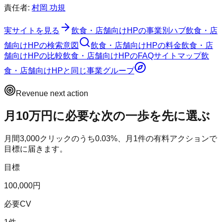
責任者:
村岡 功規
実サイトを見る
飲食・店舗向けHP
の事業別ハブ
飲食・店
舗向けHP
の検索意図
飲食・店舗向けHP
の料金
飲食・店
舗向けHP
の比較
飲食・店舗向けHP
のFAQ
サイトマップ
飲
食・店舗向けHP
と同じ事業グループ
Revenue next action
月10万円に必要な次の一歩を先に選ぶ
月間
3,000
クリックのうち
0.03
%、月
1
件の有料アクションで
目標に届きます。
目標
100,000円
必要CV