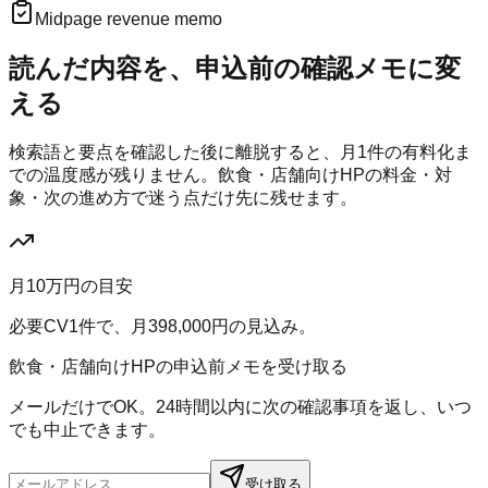
Midpage revenue memo
読んだ内容を、申込前の確認メモに変
える
検索語と要点を確認した後に離脱すると、月
1
件の有料化ま
での温度感が残りません。
飲食・店舗向けHP
の料金・対
象・次の進め方で迷う点だけ先に残せます。
月10万円の目安
必要CV
1
件で、月
398,000
円の見込み。
飲食・店舗向けHPの申込前メモを受け取る
メールだけでOK。24時間以内に次の確認事項を返し、いつ
でも中止できます。
受け取る