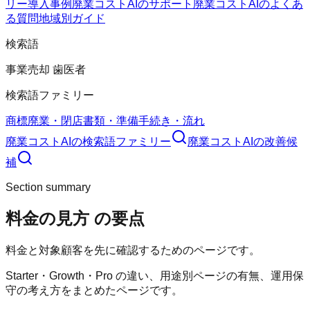
リー
導入事例
廃業コストAIのサポート
廃業コストAIのよくあ
る質問
地域別ガイド
検索語
事業売却 歯医者
検索語ファミリー
商標
廃業・閉店
書類・準備
手続き・流れ
廃業コストAI
の検索語ファミリー
廃業コストAI
の改善候
補
Section summary
料金の見方
の要点
料金と対象顧客を先に確認するためのページです。
Starter・Growth・Pro の違い、用途別ページの有無、運用保
守の考え方をまとめたページです。