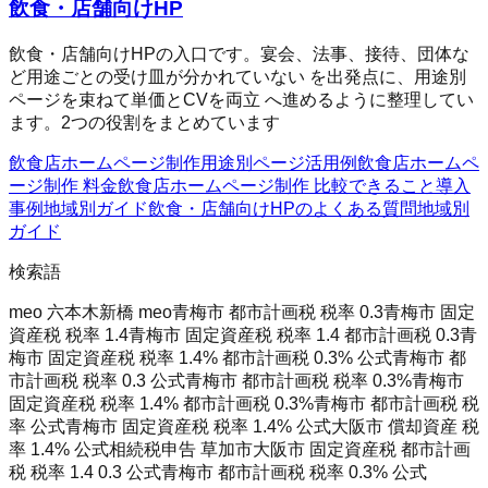
飲食・店舗向けHP
飲食・店舗向けHPの入口です。宴会、法事、接待、団体な
ど用途ごとの受け皿が分かれていない を出発点に、用途別
ページを束ねて単価とCVを両立 へ進めるように整理してい
ます。2つの役割をまとめています
飲食店ホームページ制作
用途別ページ
活用例
飲食店ホームペ
ージ制作 料金
飲食店ホームページ制作 比較
できること
導入
事例
地域別ガイド
飲食・店舗向けHPのよくある質問
地域別
ガイド
検索語
meo 六本木
新橋 meo
青梅市 都市計画税 税率 0.3
青梅市 固定
資産税 税率 1.4
青梅市 固定資産税 税率 1.4 都市計画税 0.3
青
梅市 固定資産税 税率 1.4% 都市計画税 0.3% 公式
青梅市 都
市計画税 税率 0.3 公式
青梅市 都市計画税 税率 0.3%
青梅市
固定資産税 税率 1.4% 都市計画税 0.3%
青梅市 都市計画税 税
率 公式
青梅市 固定資産税 税率 1.4% 公式
大阪市 償却資産 税
率 1.4% 公式
相続税申告 草加市
大阪市 固定資産税 都市計画
税 税率 1.4 0.3 公式
青梅市 都市計画税 税率 0.3% 公式