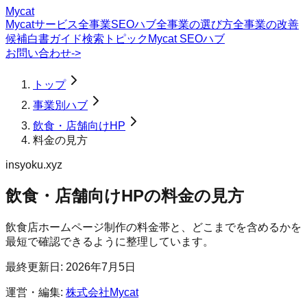
Mycat
Mycatサービス
全事業SEOハブ
全事業の選び方
全事業の改善
候補
白書
ガイド
検索トピック
Mycat SEOハブ
お問い合わせ
->
トップ
事業別ハブ
飲食・店舗向けHP
料金の見方
insyoku.xyz
飲食・店舗向けHP
の
料金の見方
飲食店ホームページ制作の料金帯と、どこまでを含めるかを
最短で確認できるように整理しています。
最終更新日:
2026年7月5日
運営・編集:
株式会社Mycat