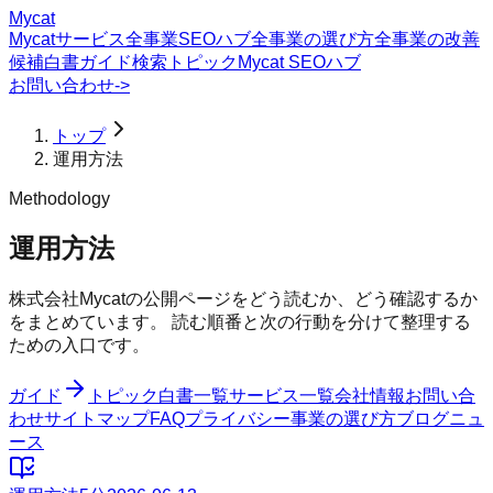
Mycat
Mycatサービス
全事業SEOハブ
全事業の選び方
全事業の改善
候補
白書
ガイド
検索トピック
Mycat SEOハブ
お問い合わせ
->
トップ
運用方法
Methodology
運用方法
株式会社Mycatの公開ページをどう読むか、どう確認するか
をまとめています。 読む順番と次の行動を分けて整理する
ための入口です。
ガイド
トピック
白書一覧
サービス一覧
会社情報
お問い合
わせ
サイトマップ
FAQ
プライバシー
事業の選び方
ブログ
ニュ
ース