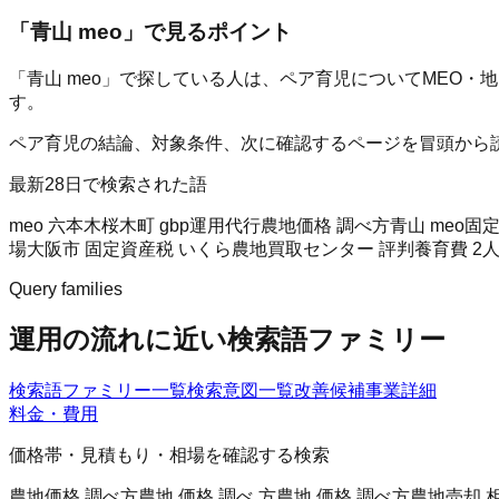
「
青山 meo
」で見るポイント
「青山 meo」で探している人は、ペア育児についてMEO
す。
ペア育児の結論、対象条件、次に確認するページを冒頭から
最新28日で検索された語
meo 六本木
桜木町 gbp運用代行
農地価格 調べ方
青山 meo
固定
場
大阪市 固定資産税 いくら
農地買取センター 評判
養育費 2
Query families
運用の流れに近い検索語ファミリー
検索語ファミリー一覧
検索意図一覧
改善候補
事業詳細
料金・費用
価格帯・見積もり・相場を確認する検索
農地価格 調べ方
農地 価格 調べ 方
農地 価格 調べ方
農地売却 