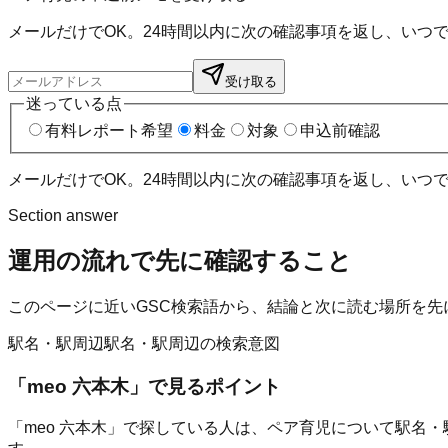
メールだけでOK。24時間以内に次の確認事項を返し、いつ
受け取る
迷っている点
有料レポート希望
料金
対象
申込前確認
メールだけでOK。24時間以内に次の確認事項を返し、いつ
Section answer
運用の流れ
で先に確認すること
このページに近いGSC検索語から、結論と次に読む場所を先
駅名・駅周辺
駅名・駅周辺の検索意図
「
meo 六本木
」で見るポイント
「meo 六本木」で探している人は、ペア育児について駅名