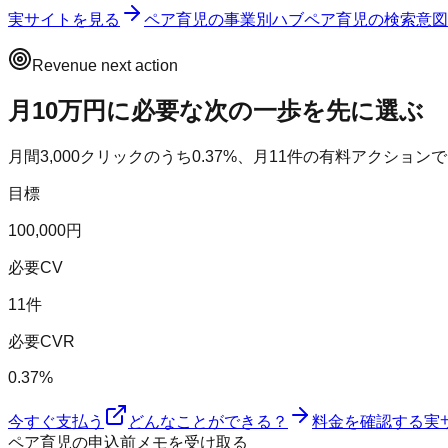
実サイトを見る
ペア育児
の事業別ハブ
ペア育児
の検索意図
Revenue next action
月10万円に必要な次の一歩を先に選ぶ
月間
3,000
クリックのうち
0.37
%、月
11
件の有料アクションで
目標
100,000円
必要CV
11件
必要CVR
0.37%
今すぐ支払う
どんなことができる？
料金を確認する
実
ペア育児の申込前メモを受け取る