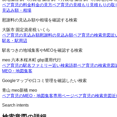
ペア育児の料金
料金の見方
ペア育児の見積もり
見積もりの取
見込み額・相場
慰謝料の見込み額や相場を確認する検索
大阪市 固定資産税 いくら
ペア育児の見込み額
慰謝料の見込み額
ペア育児の検索意図
近
駅名・駅周辺
駅名つきの地域集客やMEOを確認する検索
meo 六本木
桜木町 gbp運用代行
ペア育児の駅名ファミリー
近い検索語群
ペア育児の検索意図
MEO・地図集客
Googleマップや口コミ管理を確認したい検索
青山 meo
新橋 meo
ペア育児のMEO・地図集客
専用ページ
ペア育児の検索意図
近
Search intents
検索意図の詳細