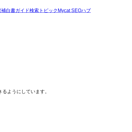
候補
白書
ガイド
検索トピック
Mycat SEOハブ
きるようにしています。