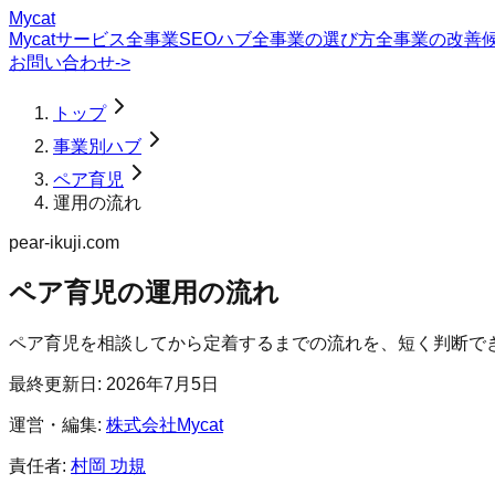
Mycat
Mycatサービス
全事業SEOハブ
全事業の選び方
全事業の改善
お問い合わせ
->
トップ
事業別ハブ
ペア育児
運用の流れ
pear-ikuji.com
ペア育児
の
運用の流れ
ペア育児を相談してから定着するまでの流れを、短く判断で
最終更新日:
2026年7月5日
運営・編集:
株式会社Mycat
責任者:
村岡 功規