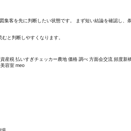
・地図集客を先に判断したい状態です。 まず短い結論を確認し
読むと判断しやすくなります。
資産税 払いすぎチェッカー
農地 価格 調べ 方
面会交流 頻度
新橋
人
美容室 meo
相場