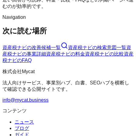
むのが効率的です。
Navigation
次に読む場所
資産税ナビ
の改善候補一覧
資産税ナビ
の検索意図一覧
資
産税ナビ
の事業詳細
資産税ナビ
の料金
資産税ナビ
の比較
資産
税ナビ
のFAQ
株式会社Mycat
法人向けサービス、事業別ハブ、白書、SEOハブを横断し
て確認できる公開サイトです。
info@mycat.business
コンテンツ
ニュース
ブログ
ガイド