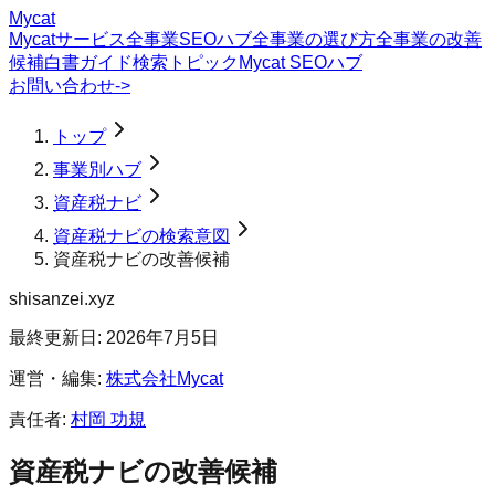
Mycat
Mycatサービス
全事業SEOハブ
全事業の選び方
全事業の改善
候補
白書
ガイド
検索トピック
Mycat SEOハブ
お問い合わせ
->
トップ
事業別ハブ
資産税ナビ
資産税ナビの検索意図
資産税ナビの改善候補
shisanzei.xyz
最終更新日:
2026年7月5日
運営・編集:
株式会社Mycat
責任者:
村岡 功規
資産税ナビ
の改善候補