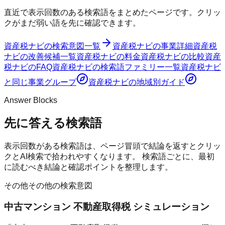
直近で表示回数のある検索語をまとめたページです。クリッ
クがまだ弱い語を先に確認できます。
資産税ナビ
の検索意図一覧
資産税ナビ
の事業詳細
資産税
ナビ
の改善候補一覧
資産税ナビ
の料金
資産税ナビ
の比較
資産
税ナビ
のFAQ
資産税ナビ
の検索語ファミリー一覧
資産税ナビ
と同じ事業グループ
資産税ナビ
の地域別ガイド
Answer Blocks
先に答える検索語
表示回数がある検索語は、ページ冒頭で結論を返すとクリッ
クとAI検索で拾われやすくなります。 検索語ごとに、最初
に読むべき結論と確認ポイントを整理します。
その他
その他の検索意図
中古マンション 不動産取得税 シミュレーション