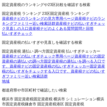
固定資産税のランキングや23区比較を確認する検索
固定資産税 ランキング 23区
固定資産税 ランキング
資産税ナビのランキングの見方
専用ページ
資産税ナビのラン
キングファミリー
近い検索語群
資産税ナビの払いすぎチェッ
ク
見直しの入口
資産税ナビのよくある質問
質問と回答
払いすぎチェック
固定資産税の払いすぎや見直しを確認する検索
固定資産税 過払い 調べ方
固定資産税 払いすぎチェッカー
資産税ナビの払いすぎチェック
専用ページ
資産税ナビの固定
資産税の過払いの調べ方
固定資産税の過払いを調べる入口で
す。
資産税ナビの固定資産税の払いすぎチェッカー
固定資産
税の払いすぎをチェックする入口です。
資産税ナビの払いす
ぎファミリー
近い検索語群
地域
都道府県や市区町村で確認したい検索
横浜市 固定資産税
固定資産税 横浜市 シミュレーション
横浜
市固定資産税
鎌倉市 固定資産税
港区 固定資産税