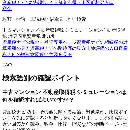
資産税ナビの地域別ガイド
都道府県・市区町村の入口
税金
税額・控除・非課税枠を確認したい検索
中古マンション 不動産取得税 シミュレーション
不動産取得
税 計算
固定資産税 北九州
資産税ナビの税金・登記
専用ページ
資産税ナビの相続税の計
算
税額の見方
資産税ナビの路線価の見方
土地評価の入口
資産
税ナビの検索意図
近い意図を見る
FAQ
検索語別の確認ポイント
中古マンション 不動産取得税 シミュレーションは
何を確認すればよいですか？
資産税ナビでは、その他に関する結論、対象条件、比較ポイ
ントを先に確認すると判断しやすくなります。この検索語に
近い回答から読み、料金・比較・FAQなどの判断ページへ進