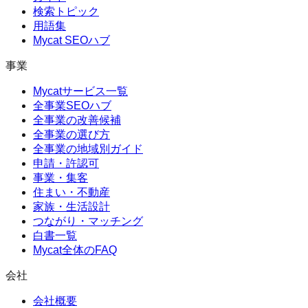
検索トピック
用語集
Mycat SEOハブ
事業
Mycatサービス一覧
全事業SEOハブ
全事業の改善候補
全事業の選び方
全事業の地域別ガイド
申請・許認可
事業・集客
住まい・不動産
家族・生活設計
つながり・マッチング
白書一覧
Mycat全体のFAQ
会社
会社概要