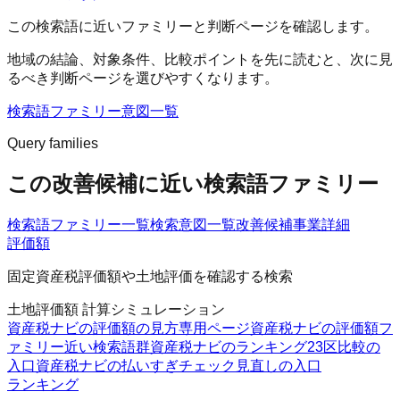
この検索語に近いファミリーと判断ページを確認します。
地域
の結論、対象条件、比較ポイントを先に読むと、次に見
るべき判断ページを選びやすくなります。
検索語ファミリー
意図一覧
Query families
この改善候補に近い検索語ファミリー
検索語ファミリー一覧
検索意図一覧
改善候補
事業詳細
評価額
固定資産税評価額や土地評価を確認する検索
土地評価額 計算シミュレーション
資産税ナビの評価額の見方
専用ページ
資産税ナビの評価額フ
ァミリー
近い検索語群
資産税ナビのランキング
23区比較の
入口
資産税ナビの払いすぎチェック
見直しの入口
ランキング