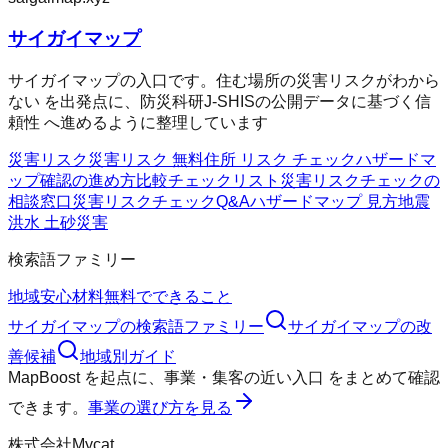
サイガイマップ
サイガイマップの入口です。住む場所の災害リスクがわから
ない を出発点に、防災科研J-SHISの公開データに基づく信
頼性 へ進めるように整理しています
災害リスク
災害リスク 無料
住所 リスク チェック
ハザードマ
ップ確認の進め方
比較チェックリスト
災害リスクチェックの
相談窓口
災害リスクチェックQ&A
ハザードマップ 見方
地震
洪水 土砂災害
検索語ファミリー
地域
安心材料
無料でできること
サイガイマップ
の検索語ファミリー
サイガイマップ
の改
善候補
地域別ガイド
MapBoost
を起点に、
事業・集客の近い入口
をまとめて確認
できます。
事業の選び方を見る
株式会社Mycat