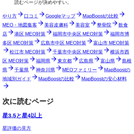
読むページが決めやすい。
やり方
口コミ
Googleマップ
MapBoostの比較
MEO・地図集客
美容皮膚科
美容室
整骨院
飲食
店
港区 MEO対策
福岡市中央区 MEO対策
福岡市博
多区 MEO対策
広島市中区 MEO対策
富山市 MEO対策
松江市 MEO対策
千葉市中央区 MEO対策
横浜市西
区 MEO対策
福岡県
東京都
広島県
富山県
島根
県
千葉県
神奈川県
MEOファミリー
MapBoostの
地域別ガイド
MapBoostの比較
MapBoostの安心材料
次に読むページ
星3.5と星4以上
星評価の見方