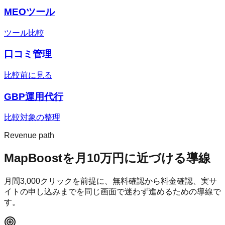
MEOツール
ツール比較
口コミ管理
比較前に見る
GBP運用代行
比較対象の整理
Revenue path
MapBoost
を月10万円に近づける導線
月間
3,000
クリックを前提に、無料確認から料金確認、実サ
イトの申し込みまでを同じ画面で迷わず進めるための導線で
す。