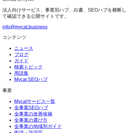
法人向けサービス、事業別ハブ、白書、SEOハブを横断し
て確認できる公開サイトです。
info@mycat.business
コンテンツ
ニュース
ブログ
ガイド
検索トピック
用語集
Mycat SEOハブ
事業
Mycatサービス一覧
全事業SEOハブ
全事業の改善候補
全事業の選び方
全事業の地域別ガイド
申請・許認可