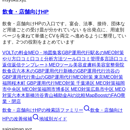
飲食・店舗向けHP
飲食・店舗向けHPの入口です。宴会、法事、接待、団体な
ど用途ごとの受け皿が分かれていない を出発点に、用途別
ページを束ねて単価とCVを両立 へ進めるように整理してい
ます。2つの役割をまとめています
VOLTの料金
MEO・地図集客
GBP運用代行
駅名のMEO対策
やり方
口コミ
口コミ分析方法
ツール
口コミ管理
多言語口コミ
返信
返信テンプレート
MEOツール
美容皮膚科
美容室
整骨院
飲食店
六本木のGBP運用代行
新橋のGBP運用代行
渋谷の
GBP運用代行
青山のGBP運用代行
MEO対策 東京
MEO対策
福岡
桜木町 GBP運用代行
MEO対策 千葉
港区 MEO対策
福岡
市中央区 MEO対策
福岡市博多区 MEO対策
広島市中区 MEO
対策
六本木
新橋
渋谷
青山
補助金AIの比較
MapBoostのFAQ
廃
業・閉店
飲食・店舗向けHP
の検索語ファミリー
飲食・店舗向け
HP
の改善候補
地域別ガイド
saigaimap.xyz