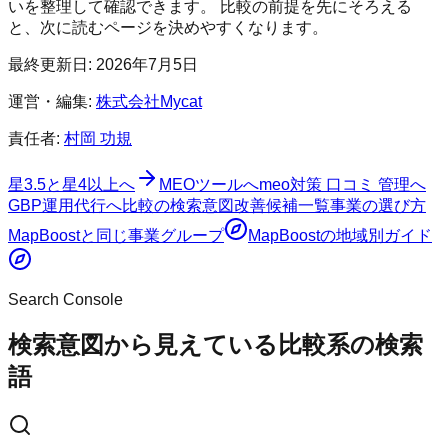
いを整理して確認できます。 比較の前提を先にそろえる
と、次に読むページを決めやすくなります。
最終更新日:
2026年7月5日
運営・編集:
株式会社Mycat
責任者:
村岡 功規
星3.5と星4以上へ
MEOツールへ
meo対策 口コミ 管理へ
GBP運用代行へ
比較の検索意図
改善候補一覧
事業の選び方
MapBoost
と同じ事業グループ
MapBoost
の地域別ガイド
Search Console
検索意図から見えている比較系の検索
語