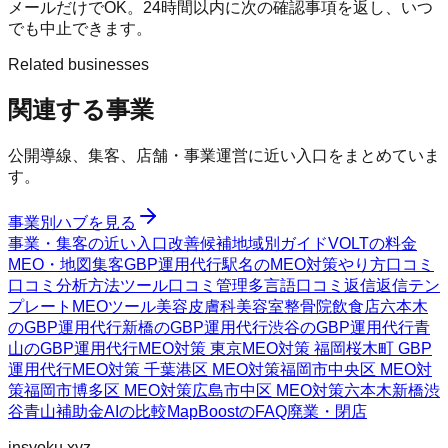
メールだけでOK。24時間以内に次の確認事項を返し、いつ
でも中止できます。
Related businesses
関連する事業
公開導線、集客、店舗・事業運営に近い入口をまとめていま
す。
事業別ハブを見る
事業・集客の近い入口
改善候補
地域別ガイド
VOLTの料金
MEO・地図集客
GBP運用代行
駅名のMEO対策
やり方
口コミ
口コミ分析方法
ツール
口コミ管理
多言語口コミ返信
返信テン
プレート
MEOツール
美容皮膚科
美容室
整骨院
飲食店
六本木
のGBP運用代行
新橋のGBP運用代行
渋谷のGBP運用代行
青
山のGBP運用代行
MEO対策 東京
MEO対策 福岡
桜木町 GBP
運用代行
MEO対策 千葉
港区 MEO対策
福岡市中央区 MEO対
策
福岡市博多区 MEO対策
広島市中区 MEO対策
六本木
新橋
渋
谷
青山
補助金AIの比較
MapBoostのFAQ
廃業・閉店
insyoku.xyz