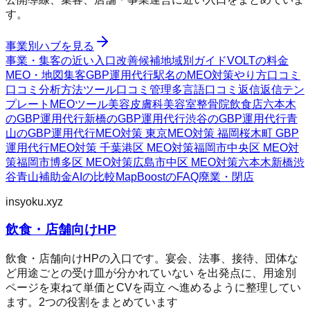
す。
事業別ハブを見る
事業・集客の近い入口
改善候補
地域別ガイド
VOLTの料金
MEO・地図集客
GBP運用代行
駅名のMEO対策
やり方
口コミ
口コミ分析方法
ツール
口コミ管理
多言語口コミ返信
返信テン
プレート
MEOツール
美容皮膚科
美容室
整骨院
飲食店
六本木
のGBP運用代行
新橋のGBP運用代行
渋谷のGBP運用代行
青
山のGBP運用代行
MEO対策 東京
MEO対策 福岡
桜木町 GBP
運用代行
MEO対策 千葉
港区 MEO対策
福岡市中央区 MEO対
策
福岡市博多区 MEO対策
広島市中区 MEO対策
六本木
新橋
渋
谷
青山
補助金AIの比較
MapBoostのFAQ
廃業・閉店
insyoku.xyz
飲食・店舗向けHP
飲食・店舗向けHPの入口です。宴会、法事、接待、団体な
ど用途ごとの受け皿が分かれていない を出発点に、用途別
ページを束ねて単価とCVを両立 へ進めるように整理してい
ます。2つの役割をまとめています