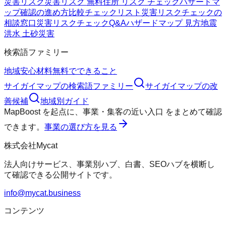
災害リスク
災害リスク 無料
住所 リスク チェック
ハザードマ
ップ確認の進め方
比較チェックリスト
災害リスクチェックの
相談窓口
災害リスクチェックQ&A
ハザードマップ 見方
地震
洪水 土砂災害
検索語ファミリー
地域
安心材料
無料でできること
サイガイマップ
の検索語ファミリー
サイガイマップ
の改
善候補
地域別ガイド
MapBoost
を起点に、
事業・集客の近い入口
をまとめて確認
できます。
事業の選び方を見る
株式会社Mycat
法人向けサービス、事業別ハブ、白書、SEOハブを横断し
て確認できる公開サイトです。
info@mycat.business
コンテンツ