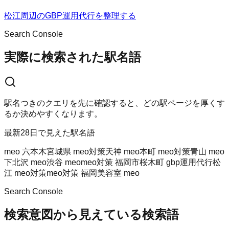
松江周辺のGBP運用代行を整理する
Search Console
実際に検索された駅名語
駅名つきのクエリを先に確認すると、どの駅ページを厚くす
るか決めやすくなります。
最新28日で見えた駅名語
meo 六本木
宮城県 meo対策
天神 meo
本町 meo対策
青山 meo
下北沢 meo
渋谷 meo
meo対策 福岡市
桜木町 gbp運用代行
松
江 meo対策
meo対策 福岡
美容室 meo
Search Console
検索意図から見えている検索語