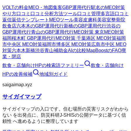
VOLTの料金
MEO・地図集客
GBP運用代行
駅名のMEO対策
やり方
口コミ
口コミ分析方法
ツール
口コミ管理
多言語口コミ
返信
返信テンプレート
MEOツール
美容皮膚科
美容室
整骨院
飲食店
六本木のGBP運用代行
新橋のGBP運用代行
渋谷の
GBP運用代行
青山のGBP運用代行
MEO対策 東京
MEO対策
福岡
桜木町 GBP運用代行
MEO対策 千葉
港区 MEO対策
福岡
市中央区 MEO対策
福岡市博多区 MEO対策
広島市中区 MEO
対策
六本木
新橋
渋谷
青山
補助金AIの比較
MapBoostのFAQ
廃
業・閉店
飲食・店舗向けHP
の検索語ファミリー
飲食・店舗向け
HP
の改善候補
地域別ガイド
saigaimap.xyz
サイガイマップ
サイガイマップの入口です。住む場所の災害リスクがわから
ない を出発点に、防災科研J-SHISの公開データに基づく信
頼性 へ進めるように整理しています