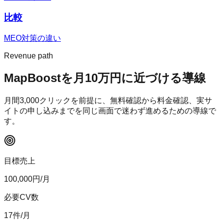
比較
MEO対策の違い
Revenue path
MapBoost
を月10万円に近づける導線
月間
3,000
クリックを前提に、無料確認から料金確認、実サ
イトの申し込みまでを同じ画面で迷わず進めるための導線で
す。
目標売上
100,000
円/月
必要CV数
17
件/月