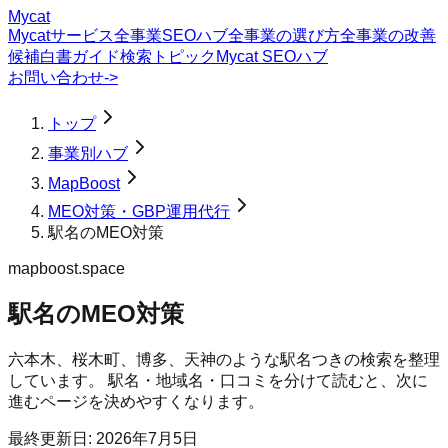
Mycat
Mycatサービス
全事業SEOハブ
全事業の選び方
全事業の改善
候補
白書
ガイド
検索トピック
Mycat SEOハブ
お問い合わせ
->
トップ
事業別ハブ
MapBoost
MEO対策・GBP運用代行
駅名のMEO対策
mapboost.space
駅名のMEO対策
六本木、桜木町、博多、天神のような駅名つきの検索を整理
しています。 駅名・地域名・口コミを分けて読むと、次に
進むページを決めやすくなります。
最終更新日:
2026年7月5日