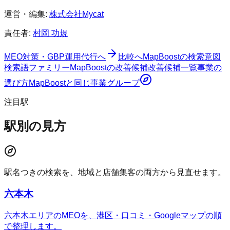
運営・編集:
株式会社Mycat
責任者:
村岡 功規
MEO対策・GBP運用代行へ
比較へ
MapBoost
の検索意図
検索語ファミリー
MapBoostの改善候補
改善候補一覧
事業の
選び方
MapBoost
と同じ事業グループ
注目駅
駅別の見方
駅名つきの検索を、地域と店舗集客の両方から見直せます。
六本木
六本木エリアのMEOを、港区・口コミ・Googleマップの順
で整理します。