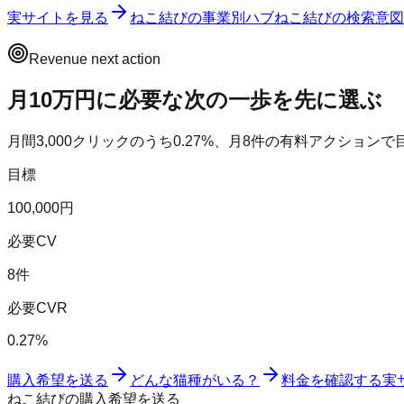
実サイトを見る
ねこ結び
の事業別ハブ
ねこ結び
の検索意図
Revenue next action
月10万円に必要な次の一歩を先に選ぶ
月間
3,000
クリックのうち
0.27
%、月
8
件の有料アクションで
目標
100,000円
必要CV
8件
必要CVR
0.27%
購入希望を送る
どんな猫種がいる？
料金を確認する
実
ねこ結びの購入希望を送る