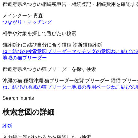
都道府県名つきの相続税申告・相続登記・相続費用を確認す
メインクーン 青森
つながり・マッチング
相手や対象を探して選びたい検索
猫診断
ねこ結び
自分に合う猫種 診断
猫種診断
ねこ結びの検索意図
ブリーダーマッチングの意図
ねこ結びの
地域の猫ブリーダー
都道府県名つきの猫ブリーダーを探す検索
沖縄の猫 種類
沖縄 猫ブリーダー
佐賀 ブリーダー 猫
猫 ブリー
ねこ結びの地域の猫ブリーダー
地域の専用ページ
ねこ結びの
Search intents
検索意図の詳細
診断
入力後に何がわかるかを確認したい検索