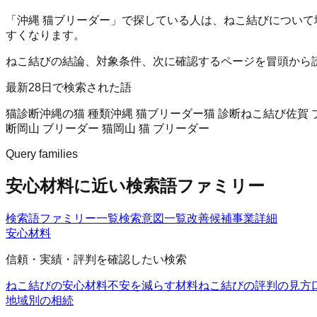
「沖縄 猫ブリーダー」で探している人は、ねこ結びについて
すくなります。
ねこ結びの結論、対象条件、次に確認するページを冒頭から
最新28日で検索された語
猫診断
沖縄の猫 種類
沖縄 猫ブリーダー
猫 診断
ねこ結び
佐賀 
断
岡山 ブリーダー 猫
岡山 猫 ブリーダー
Query families
安心材料に近い検索語ファミリー
検索語ファミリー一覧
検索意図一覧
改善候補
事業詳細
安心材料
信頼・実績・評判を確認したい検索
ねこ結びの安心材料
不安を減らす材料
ねこ結びの評判の見方
地域別の相続