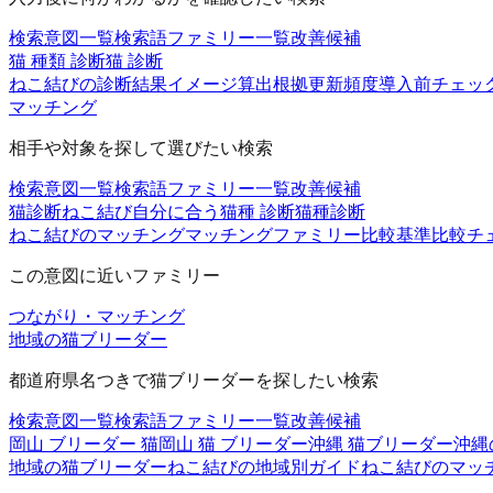
検索意図一覧
検索語ファミリー一覧
改善候補
猫 種類 診断
猫 診断
ねこ結びの診断
結果イメージ
算出根拠
更新頻度
導入前チェッ
マッチング
相手や対象を探して選びたい検索
検索意図一覧
検索語ファミリー一覧
改善候補
猫診断
ねこ結び
自分に合う猫種 診断
猫種診断
ねこ結びのマッチング
マッチングファミリー
比較基準
比較チ
この意図に近いファミリー
つながり・マッチング
地域の猫ブリーダー
都道府県名つきで猫ブリーダーを探したい検索
検索意図一覧
検索語ファミリー一覧
改善候補
岡山 ブリーダー 猫
岡山 猫 ブリーダー
沖縄 猫ブリーダー
沖縄
地域の猫ブリーダー
ねこ結びの地域別ガイド
ねこ結びのマッ