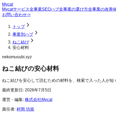
Mycat
Mycatサービス
全事業SEOハブ
全事業の選び方
全事業の改善
お問い合わせ
->
トップ
事業別ハブ
ねこ結び
安心材料
nekomusubi.xyz
ねこ結び
の
安心材料
ねこ結びを安心して読むための材料を、検索で入った人が短
最終更新日:
2026年7月5日
運営・編集:
株式会社Mycat
責任者:
村岡 功規