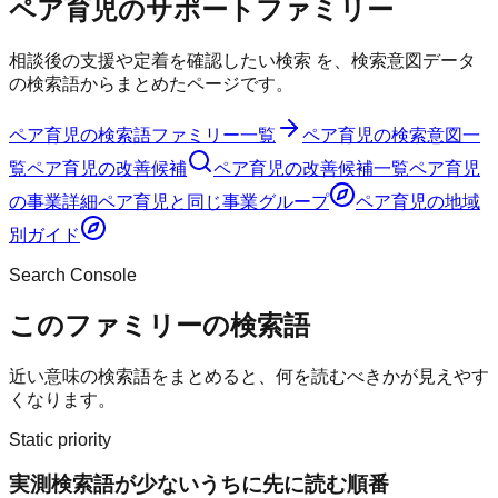
ペア育児
の
サポート
ファミリー
相談後の支援や定着を確認したい検索
を、検索意図データ
の検索語からまとめたページです。
ペア育児
の検索語ファミリー一覧
ペア育児
の検索意図一
覧
ペア育児
の改善候補
ペア育児
の改善候補一覧
ペア育児
の事業詳細
ペア育児
と同じ事業グループ
ペア育児
の地域
別ガイド
Search Console
このファミリーの検索語
近い意味の検索語をまとめると、何を読むべきかが見えやす
くなります。
Static priority
実測検索語が少ないうちに先に読む順番