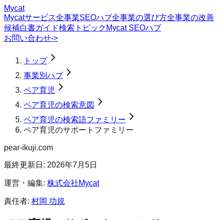
Mycat
Mycatサービス
全事業SEOハブ
全事業の選び方
全事業の改善
候補
白書
ガイド
検索トピック
Mycat SEOハブ
お問い合わせ
->
トップ
事業別ハブ
ペア育児
ペア育児の検索意図
ペア育児の検索語ファミリー
ペア育児のサポートファミリー
pear-ikuji.com
最終更新日:
2026年7月5日
運営・編集:
株式会社Mycat
責任者:
村岡 功規