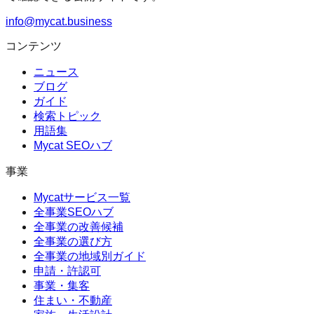
info@mycat.business
コンテンツ
ニュース
ブログ
ガイド
検索トピック
用語集
Mycat SEOハブ
事業
Mycatサービス一覧
全事業SEOハブ
全事業の改善候補
全事業の選び方
全事業の地域別ガイド
申請・許認可
事業・集客
住まい・不動産