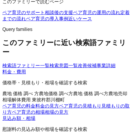
このファミリーで読むページ
ペア育児のサポート
相談後の支援
ペア育児の運用の流れ
定着
までの流れ
ペア育児の導入事例
近いケース
Query families
このファミリーに近い検索語ファミリ
ー
検索語ファミリー一覧
検索意図一覧
改善候補
事業詳細
料金・費用
価格帯・見積もり・相場を確認する検索
農地 価格 調べ 方
農地価格 調べ方
農地 価格 調べ方
農地売却
相場
解体費用 東彼杵郡川棚町
ペア育児の料金
料金の見方
ペア育児の見積もり
見積もりの取
り方
ペア育児の相場
相場の見方
見込み額・相場
慰謝料の見込み額や相場を確認する検索