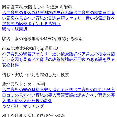
固定資産税 大阪市 いくら
誤診 慰謝料
ペア育児の見込み額
慰謝料の見込み額
ペア育児の検索意図
近
い意図を見る
ペア育児の見込み額ファミリー
近い検索語群
ペ
ア育児の比較ポイント
見る観点
駅名・駅周辺
駅名つきの地域集客やMEOを確認する検索
meo 六本木
桜木町 gbp運用代行
ペア育児の駅名ファミリー
近い検索語群
ペア育児の検索意図
近い意図を見る
ペア育児の改善候補
表示回数のある語を見る
安心材料
信頼・実績・評判を確認したい検索
農地買取センター 評判
ペア育児の安心材料
不安を減らす材料
ペア育児の評判の見方
口コミの見方
ペア育児の導入実績
実績の読み方
ペア育児の導
入後の変化
入れた後の変化
つながり・マッチング
相手や対象を探して選びたい検索