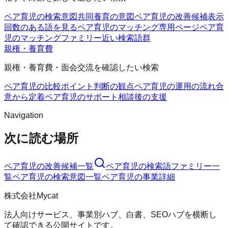
ペア育児の検索意図
共同養育の意図
ペア育児の改善候補
表示
回数のある語を見る
ペア育児のマッチング
専用ページ
ペア育
児のマッチングファミリー
近い検索語群
親権・養育費
親権・養育費・面会交流を確認したい検索
ペア育児の比較ポイント
判断の観点
ペア育児の運用の流れ
合
意から定着
ペア育児のサポート
相談後の支援
Navigation
次に読む場所
ペア育児
の改善候補一覧
ペア育児
の検索語ファミリー一
覧
ペア育児
の検索意図一覧
ペア育児
の事業詳細
株式会社Mycat
法人向けサービス、事業別ハブ、白書、SEOハブを横断し
て確認できる公開サイトです。