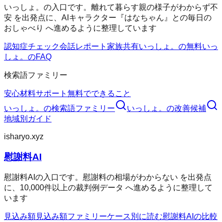
いっしょ。の入口です。離れて暮らす親の様子がわからず不
安 を出発点に、AIキャラクター『はなちゃん』との毎日の
おしゃべり へ進めるように整理しています
認知症チェック
会話レポート
家族共有
いっしょ。の無料
いっ
しょ。のFAQ
検索語ファミリー
安心材料
サポート
無料でできること
いっしょ。
の検索語ファミリー
いっしょ。
の改善候補
地域別ガイド
isharyo.xyz
慰謝料AI
慰謝料AIの入口です。慰謝料の相場がわからない を出発点
に、10,000件以上の裁判例データ へ進めるように整理して
います
見込み額
見込み額ファミリー
ケース別に読む
慰謝料AIの比較