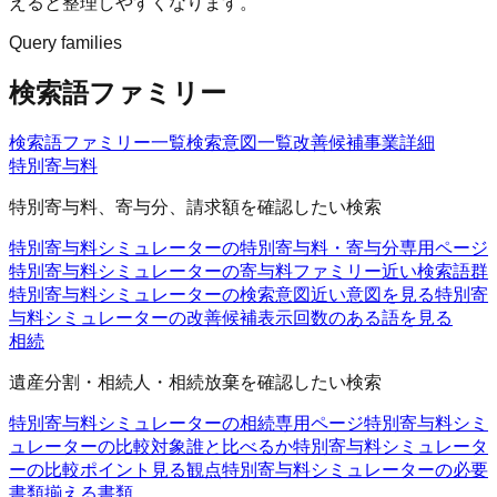
えると整理しやすくなります。
Query families
検索語ファミリー
検索語ファミリー一覧
検索意図一覧
改善候補
事業詳細
特別寄与料
特別寄与料、寄与分、請求額を確認したい検索
特別寄与料シミュレーターの特別寄与料・寄与分
専用ページ
特別寄与料シミュレーターの寄与料ファミリー
近い検索語群
特別寄与料シミュレーターの検索意図
近い意図を見る
特別寄
与料シミュレーターの改善候補
表示回数のある語を見る
相続
遺産分割・相続人・相続放棄を確認したい検索
特別寄与料シミュレーターの相続
専用ページ
特別寄与料シミ
ュレーターの比較対象
誰と比べるか
特別寄与料シミュレータ
ーの比較ポイント
見る観点
特別寄与料シミュレーターの必要
書類
揃える書類