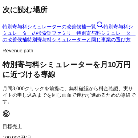
次に読む場所
特別寄与料シミュレーター
の改善候補一覧
特別寄与料シ
ミュレーター
の検索語ファミリー
特別寄与料シミュレーター
の改善候補
特別寄与料シミュレーター
と同じ事業の選び方
Revenue path
特別寄与料シミュレーター
を月10万円
に近づける導線
月間
3,000
クリックを前提に、無料確認から料金確認、実サ
イトの申し込みまでを同じ画面で迷わず進めるための導線で
す。
目標売上
100,000
円/月