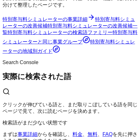
分けて整理したページです。
特別寄与料シミュレーター
の事業詳細
特別寄与料シミュ
レーター
の改善候補
特別寄与料シミュレーター
の改善候補一
覧
特別寄与料シミュレーター
の検索語ファミリー
特別寄与料
シミュレーター
と同じ事業グループ
特別寄与料シミュレ
ーター
の地域別ガイド
Search Console
実際に検索された語
クリックが伸びている語と、まだ取りこぼしている語を同じ
ページで見て、次に読むページを決めます。
検索語がまだ少ない状態です
まずは
事業詳細
からを確認し、
料金
、
無料
、
FAQ
を先に押さ