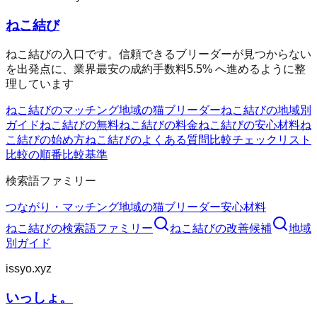
ねこ結び
ねこ結びの入口です。信頼できるブリーダーが見つからない
を出発点に、業界最安の成約手数料5.5% へ進めるように整
理しています
ねこ結びのマッチング
地域の猫ブリーダー
ねこ結びの地域別
ガイド
ねこ結びの無料
ねこ結びの料金
ねこ結びの安心材料
ね
こ結びの始め方
ねこ結びのよくある質問
比較チェックリスト
比較の順番
比較基準
検索語ファミリー
つながり・マッチング
地域の猫ブリーダー
安心材料
ねこ結び
の検索語ファミリー
ねこ結び
の改善候補
地域
別ガイド
issyo.xyz
いっしょ。