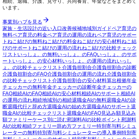
相続、退職、介護、見守り、共同養育、年金などをまとめて
います。
事業別ハブを見る
家族・生活設計の近い入口
改善候補
地域別ガイド
ペア育児の
無料
ペア育児の料金
ペア育児の運用の流れ
ペア育児のサポー
ト
ねこ結びの無料
ねこ結びの料金
ねこ結びの安心材料
ねこ結
びのサポート
ねこ結びの運用の流れ
ねこ結びの比較チェック
リスト
いっしょ。の無料
いっしょ。のFAQ
いっしょ。のサポ
ート
いっしょ。の安心材料
いっしょ。の運用の流れ
いっし
ょ。の比較チェックリスト
介護負担割合
介護負担割合の診断
介護負担割合のFAQ
介護負担割合の運用の流れ
介護負担割合
の比較チェックリスト
介護負担割合の安心材料
算出根拠
年金
チェッカーの無料
年金チェッカーの診断
年金チェッカーの
FAQ
相続AIのFAQ
相続AIの安心材料
相続AIのサポート
相続AI
の運用の流れ
相続
地域別の相続
退職金AIの無料
退職金AIの診
断
退職代行と辞め方
退職金AIの始め方
退職金AIのサポート
退
職金AIの比較チェックリスト
退職金AIのFAQ
見込み額
見込み
額ファミリー
ケース別に読む
慰謝料AIの比較ポイント
慰謝料
AIの比較
相続ファミリー
辞め方ファミリー
特別寄与料シミュ
レーターの無料
特別寄与料シミュレーターの導入事例
特別寄