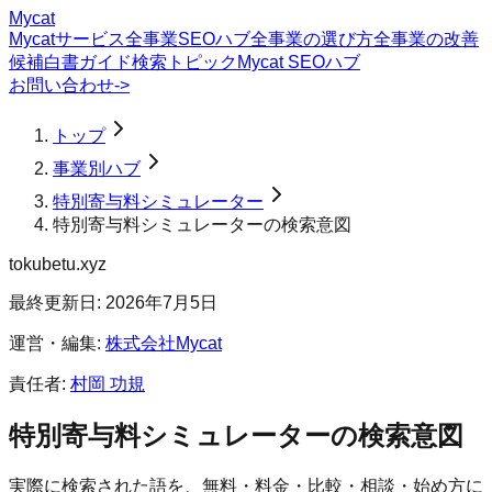
Mycat
Mycatサービス
全事業SEOハブ
全事業の選び方
全事業の改善
候補
白書
ガイド
検索トピック
Mycat SEOハブ
お問い合わせ
->
トップ
事業別ハブ
特別寄与料シミュレーター
特別寄与料シミュレーターの検索意図
tokubetu.xyz
最終更新日:
2026年7月5日
運営・編集:
株式会社Mycat
責任者:
村岡 功規
特別寄与料シミュレーター
の検索意図
実際に検索された語を、無料・料金・比較・相談・始め方に