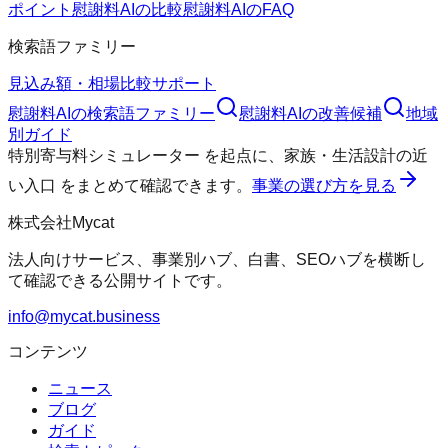
ポイント
慰謝料AIの比較
慰謝料AIのFAQ
検索語ファミリー
見込み額・相場
比較
サポート
慰謝料AI
の検索語ファミリー
慰謝料AI
の改善候補
地域
別ガイド
特別寄与料シミュレーター
を起点に、
家族・生活設計の近
い入口
をまとめて確認できます。
事業の選び方を見る
株式会社Mycat
法人向けサービス、事業別ハブ、白書、SEOハブを横断し
て確認できる公開サイトです。
info@mycat.business
コンテンツ
ニュース
ブログ
ガイド