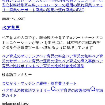
与料シミュレーターのサポート
特別寄与料シミュレーターの
安心材料
特別寄与料シミュレーターの運用の流れ
廃業ファミ
リー
廃業のサポート
廃業の運用の流れ
廃業のFAQ
pear-ikuji.com
ペア育児
ペア育児の入口です。離婚後の子育てで元パートナーとのコ
ミュニケーションが辛い を出発点に、日本初の共同親権デ
ジタル合意形成ツール へ進めるように整理しています
ペア育児のマッチング
ペア育児の料金
ペア育児の無料
ペア育
児のサポート
ペア育児の運用の流れ
ペア育児の導入事例
ペア
育児の比較ポイント
ペア育児の比較対象
比較基準
検索語ファミリー
つながり・マッチング
親権・養育費
サポート
ペア育児
の検索語ファミリー
ペア育児
の改善候補
地域
別ガイド
nekomusubi.xyz