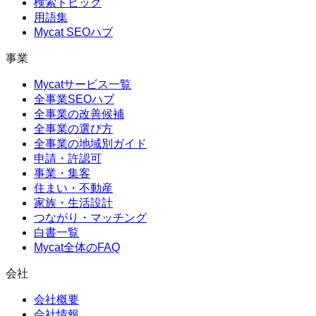
検索トピック
用語集
Mycat SEOハブ
事業
Mycatサービス一覧
全事業SEOハブ
全事業の改善候補
全事業の選び方
全事業の地域別ガイド
申請・許認可
事業・集客
住まい・不動産
家族・生活設計
つながり・マッチング
白書一覧
Mycat全体のFAQ
会社
会社概要
会社情報