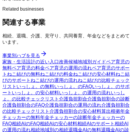
Related businesses
関連する事業
相続、退職、介護、見守り、共同養育、年金などをまとめて
います。
事業別ハブを見る
家族・生活設計の近い入口
改善候補
地域別ガイド
ペア育児の
無料
ペア育児の料金
ペア育児の運用の流れ
ペア育児のサポー
ト
ねこ結びの無料
ねこ結びの料金
ねこ結びの安心材料
ねこ結
びのサポート
ねこ結びの運用の流れ
ねこ結びの比較チェック
リスト
いっしょ。の無料
いっしょ。のFAQ
いっしょ。のサポ
ート
いっしょ。の安心材料
いっしょ。の運用の流れ
いっし
ょ。の比較チェックリスト
介護負担割合
介護負担割合の診断
介護負担割合のFAQ
介護負担割合の運用の流れ
介護負担割合
の比較チェックリスト
介護負担割合の安心材料
算出根拠
年金
チェッカーの無料
年金チェッカーの診断
年金チェッカーの
FAQ
相続AIのFAQ
相続AIの安心材料
相続AIのサポート
相続AI
の運用の流れ
相続
地域別の相続
退職金AIの無料
退職金AIの診