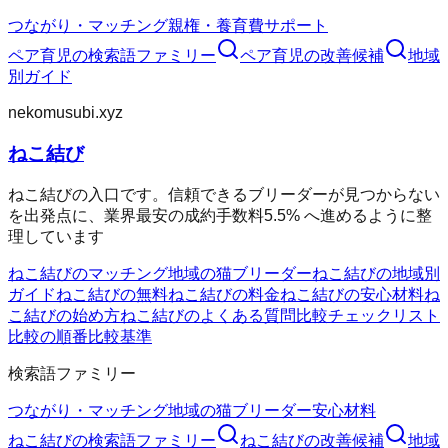
つながり・マッチング
親権・養育費
サポート
ペア育児
の検索語ファミリー
ペア育児
の改善候補
地域
別ガイド
nekomusubi.xyz
ねこ結び
ねこ結びの入口です。信頼できるブリーダーが見つからない
を出発点に、業界最安の成約手数料5.5% へ進めるように整
理しています
ねこ結びのマッチング
地域の猫ブリーダー
ねこ結びの地域別
ガイド
ねこ結びの無料
ねこ結びの料金
ねこ結びの安心材料
ね
こ結びの始め方
ねこ結びのよくある質問
比較チェックリスト
比較の順番
比較基準
検索語ファミリー
つながり・マッチング
地域の猫ブリーダー
安心材料
ねこ結び
の検索語ファミリー
ねこ結び
の改善候補
地域