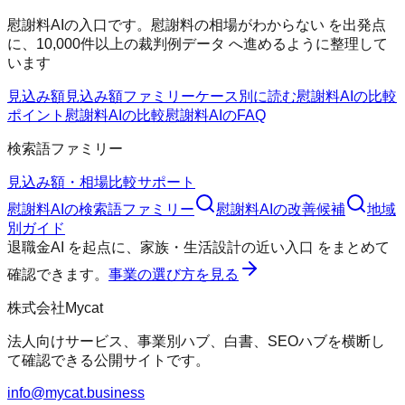
慰謝料AIの入口です。慰謝料の相場がわからない を出発点
に、10,000件以上の裁判例データ へ進めるように整理して
います
見込み額
見込み額ファミリー
ケース別に読む
慰謝料AIの比較
ポイント
慰謝料AIの比較
慰謝料AIのFAQ
検索語ファミリー
見込み額・相場
比較
サポート
慰謝料AI
の検索語ファミリー
慰謝料AI
の改善候補
地域
別ガイド
退職金AI
を起点に、
家族・生活設計の近い入口
をまとめて
確認できます。
事業の選び方を見る
株式会社Mycat
法人向けサービス、事業別ハブ、白書、SEOハブを横断し
て確認できる公開サイトです。
info@mycat.business