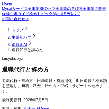
Mycat
Mycatサービス
全事業SEOハブ
全事業の選び方
全事業の改善
候補
白書
ガイド
検索トピック
Mycat SEOハブ
お問い合わせ
->
トップ
事業別ハブ
退職金AI
退職代行と辞め方
taisyoku.xyz
退職代行と辞め方
退職代行・辞め方・円満退職・有給消化・即日退職の検索語
を整理し、無料・料金・始め方・FAQ・サポートへ進めま
す。
最終更新日:
2026年7月5日
運営・編集:
株式会社Mycat