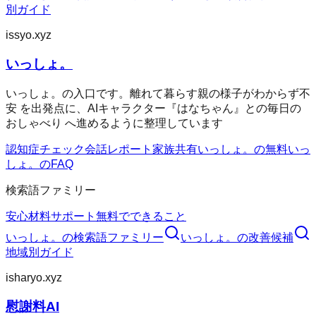
別ガイド
issyo.xyz
いっしょ。
いっしょ。の入口です。離れて暮らす親の様子がわからず不
安 を出発点に、AIキャラクター『はなちゃん』との毎日の
おしゃべり へ進めるように整理しています
認知症チェック
会話レポート
家族共有
いっしょ。の無料
いっ
しょ。のFAQ
検索語ファミリー
安心材料
サポート
無料でできること
いっしょ。
の検索語ファミリー
いっしょ。
の改善候補
地域別ガイド
isharyo.xyz
慰謝料AI