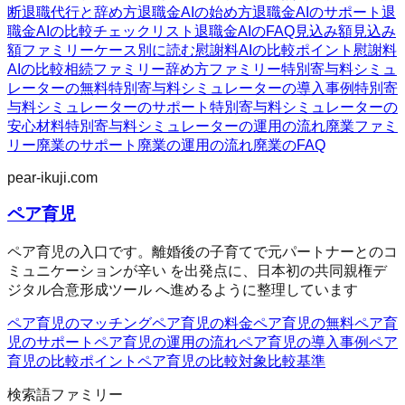
断
退職代行と辞め方
退職金AIの始め方
退職金AIのサポート
退
職金AIの比較チェックリスト
退職金AIのFAQ
見込み額
見込み
額ファミリー
ケース別に読む
慰謝料AIの比較ポイント
慰謝料
AIの比較
相続ファミリー
辞め方ファミリー
特別寄与料シミュ
レーターの無料
特別寄与料シミュレーターの導入事例
特別寄
与料シミュレーターのサポート
特別寄与料シミュレーターの
安心材料
特別寄与料シミュレーターの運用の流れ
廃業ファミ
リー
廃業のサポート
廃業の運用の流れ
廃業のFAQ
pear-ikuji.com
ペア育児
ペア育児の入口です。離婚後の子育てで元パートナーとのコ
ミュニケーションが辛い を出発点に、日本初の共同親権デ
ジタル合意形成ツール へ進めるように整理しています
ペア育児のマッチング
ペア育児の料金
ペア育児の無料
ペア育
児のサポート
ペア育児の運用の流れ
ペア育児の導入事例
ペア
育児の比較ポイント
ペア育児の比較対象
比較基準
検索語ファミリー