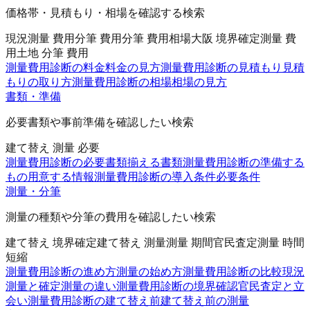
価格帯・見積もり・相場を確認する検索
現況測量 費用
分筆 費用
分筆 費用相場
大阪 境界確定測量 費
用
土地 分筆 費用
測量費用診断の料金
料金の見方
測量費用診断の見積もり
見積
もりの取り方
測量費用診断の相場
相場の見方
書類・準備
必要書類や事前準備を確認したい検索
建て替え 測量 必要
測量費用診断の必要書類
揃える書類
測量費用診断の準備する
もの
用意する情報
測量費用診断の導入条件
必要条件
測量・分筆
測量の種類や分筆の費用を確認したい検索
建て替え 境界確定
建て替え 測量
測量 期間
官民査定
測量 時間
短縮
測量費用診断の進め方
測量の始め方
測量費用診断の比較
現況
測量と確定測量の違い
測量費用診断の境界確認
官民査定と立
会い
測量費用診断の建て替え前
建て替え前の測量