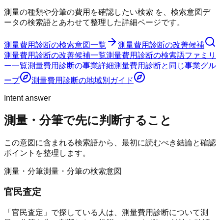
測量の種類や分筆の費用を確認したい検索
を、検索意図デ
ータの検索語とあわせて整理した詳細ページです。
測量費用診断
の検索意図一覧
測量費用診断
の改善候補
測量費用診断
の改善候補一覧
測量費用診断
の検索語ファミリ
ー一覧
測量費用診断
の事業詳細
測量費用診断
と同じ事業グル
ープ
測量費用診断
の地域別ガイド
Intent answer
測量・分筆
で先に判断すること
この意図に含まれる検索語から、最初に読むべき結論と確認
ポイントを整理します。
測量・分筆
測量・分筆の検索意図
官民査定
「官民査定」で探している人は、測量費用診断について測