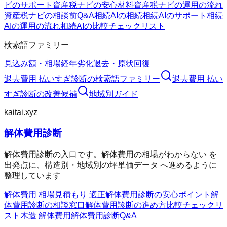
ビのサポート
資産税ナビの安心材料
資産税ナビの運用の流れ
資産税ナビの相談前Q&A
相続AIの相続
相続AIのサポート
相続
AIの運用の流れ
相続AIの比較チェックリスト
検索語ファミリー
見込み額・相場
経年劣化
退去・原状回復
退去費用 払いすぎ診断
の検索語ファミリー
退去費用 払い
すぎ診断
の改善候補
地域別ガイド
kaitai.xyz
解体費用診断
解体費用診断の入口です。解体費用の相場がわからない を
出発点に、構造別・地域別の坪単価データ へ進めるように
整理しています
解体費用 相場
見積もり 適正
解体費用診断の安心ポイント
解
体費用診断の相談窓口
解体費用診断の進め方
比較チェックリ
スト
木造 解体費用
解体費用診断Q&A