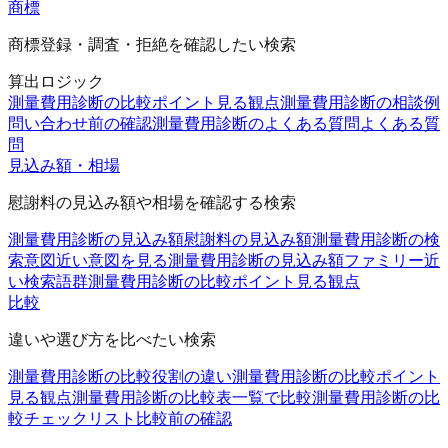
商標
商標登録・調査・拒絶を確認したい検索
算出ロジック
測量費用診断の比較ポイント
見る観点
測量費用診断の相談例
問い合わせ前の確認
測量費用診断のよくある質問
よくある質
問
見込み額・相場
慰謝料の見込み額や相場を確認する検索
測量費用診断の見込み額
慰謝料の見込み額
測量費用診断の検
索意図
近い意図を見る
測量費用診断の見込み額ファミリー
近
い検索語群
測量費用診断の比較ポイント
見る観点
比較
違いや選び方を比べたい検索
測量費用診断の比較
役割の違い
測量費用診断の比較ポイント
見る観点
測量費用診断の比較表
一覧で比較
測量費用診断の比
較チェックリスト
比較前の確認