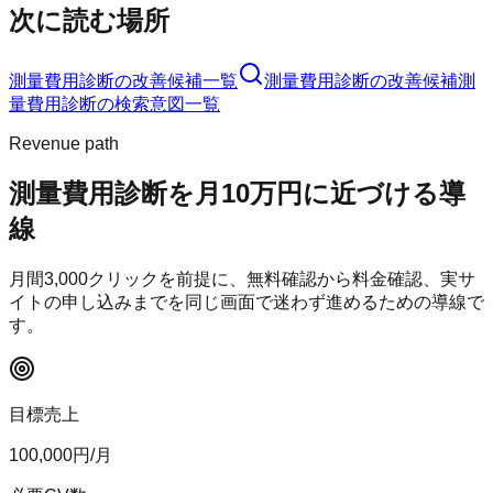
次に読む場所
測量費用診断
の改善候補一覧
測量費用診断
の改善候補
測
量費用診断
の検索意図一覧
Revenue path
測量費用診断
を月10万円に近づける導
線
月間
3,000
クリックを前提に、無料確認から料金確認、実サ
イトの申し込みまでを同じ画面で迷わず進めるための導線で
す。
目標売上
100,000
円/月