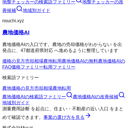
地盤チェッカー
の検索語ファミリー
地盤チェッカー
の改
善候補
地域別ガイド
nouchi.xyz
農地価格AI
農地価格AIの入口です。農地の売却価格がわからない を出
発点に、47都道府県対応 へ進めるように整理しています
価格の見方
売却相場
農地転用
農地価格AIの無料
農地価格AIの
FAQ
価格ファミリー
転用ファミリー
検索語ファミリー
農地価格の見方
売却相場
農地転用
農地価格AI
の検索語ファミリー
農地価格AI
の改善候補
地域別ガイド
測量費用診断
を起点に、
住まい・不動産の近い入口
をまと
めて確認できます。
事業の選び方を見る
株式会社Mycat