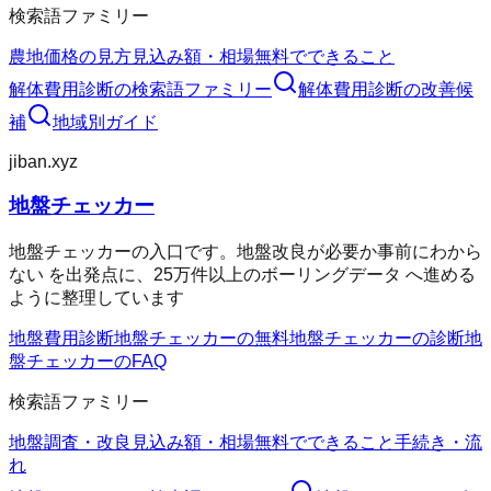
検索語ファミリー
農地価格の見方
見込み額・相場
無料でできること
解体費用診断
の検索語ファミリー
解体費用診断
の改善候
補
地域別ガイド
jiban.xyz
地盤チェッカー
地盤チェッカーの入口です。地盤改良が必要か事前にわから
ない を出発点に、25万件以上のボーリングデータ へ進める
ように整理しています
地盤費用診断
地盤チェッカーの無料
地盤チェッカーの診断
地
盤チェッカーのFAQ
検索語ファミリー
地盤調査・改良
見込み額・相場
無料でできること
手続き・流
れ