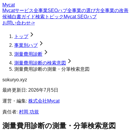
Mycat
Mycatサービス
全事業SEOハブ
全事業の選び方
全事業の改善
候補
白書
ガイド
検索トピック
Mycat SEOハブ
お問い合わせ
->
トップ
事業別ハブ
測量費用診断
測量費用診断の検索意図
測量費用診断の測量・分筆検索意図
sokuryo.xyz
最終更新日:
2026年7月5日
運営・編集:
株式会社Mycat
責任者:
村岡 功規
測量費用診断
の
測量・分筆
検索意図