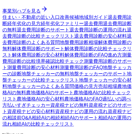
事業別ハブを見る
住まい・不動産の近い入口
改善候補
地域別ガイド
退去費用診
断
経年劣化の見方
経年劣化ファミリー
退去費用
退去費用診断
の無料
退去費用診断のサポート
退去費用診断の運用の流れ
退
去費用診断の比較チェックリスト
退去費用診断の安心材料
退
去費用診断のよくある質問
地盤費用診断
相場
解体費用診断の
無料
解体費用診断のサポート
解体費用診断の比較チェックリ
スト
解体費用診断の安心材料
解体費用診断のFAQ
進め方
測量
費用診断の比較
境界確認
比較チェック
測量費用診断のサポー
ト
測量費用診断の安心材料
測量費用診断のFAQ
地盤チェッカ
ーの診断
地盤チェッカーの無料
地盤チェッカーのサポート
地
盤チェッカーの比較チェックリスト
地盤チェッカーの安心材
料
地盤チェッカーのよくある質問
価格の見方
売却相場
農地価
格AIの無料
農地価格AIのサポート
農地価格AIの比較チェック
リスト
農地価格AIの安心材料
農地価格AIのFAQ
過払いの調べ
方
払いすぎチェッカー
資産税ナビの無料
資産税ナビのサポー
ト
資産税ナビの安心材料
資産税ナビの運用の流れ
資産税ナビ
の相談前Q&A
相続AIの相続
相続AIのサポート
相続AIの運用の
流れ
相続AIの比較チェックリスト