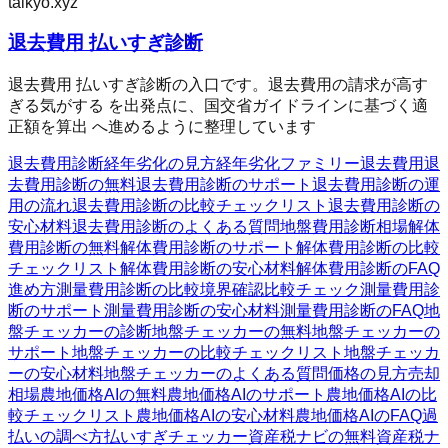
taikyo.xyz
退去費用 払いすぎ診断
退去費用 払いすぎ診断の入口です。退去費用の請求が高す
ぎる気がする を出発点に、国交省ガイドラインに基づく適
正額を算出 へ進めるように整理しています
退去費用診断
経年劣化の見方
経年劣化ファミリー
退去費用
退
去費用診断の無料
退去費用診断のサポート
退去費用診断の運
用の流れ
退去費用診断の比較チェックリスト
退去費用診断の
安心材料
退去費用診断のよくある質問
地盤費用診断
相場
解体
費用診断の無料
解体費用診断のサポート
解体費用診断の比較
チェックリスト
解体費用診断の安心材料
解体費用診断のFAQ
進め方
測量費用診断の比較
境界確認
比較チェック
測量費用診
断のサポート
測量費用診断の安心材料
測量費用診断のFAQ
地
盤チェッカーの診断
地盤チェッカーの無料
地盤チェッカーの
サポート
地盤チェッカーの比較チェックリスト
地盤チェッカ
ーの安心材料
地盤チェッカーのよくある質問
価格の見方
売却
相場
農地価格AIの無料
農地価格AIのサポート
農地価格AIの比
較チェックリスト
農地価格AIの安心材料
農地価格AIのFAQ
過
払いの調べ方
払いすぎチェッカー
資産税ナビの無料
資産税ナ