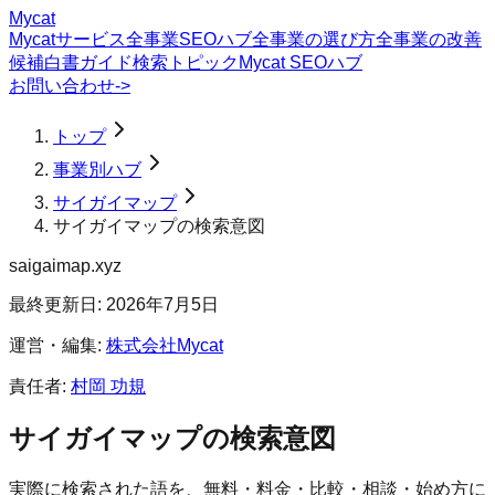
Mycat
Mycatサービス
全事業SEOハブ
全事業の選び方
全事業の改善
候補
白書
ガイド
検索トピック
Mycat SEOハブ
お問い合わせ
->
トップ
事業別ハブ
サイガイマップ
サイガイマップの検索意図
saigaimap.xyz
最終更新日:
2026年7月5日
運営・編集:
株式会社Mycat
責任者:
村岡 功規
サイガイマップ
の検索意図
実際に検索された語を、無料・料金・比較・相談・始め方に