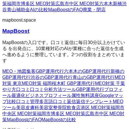
策
福岡市博多区 MEO対策
広島市中区 MEO対策
六本木
新橋
渋
谷
青山
補助金AIの比較
MapBoostのFAQ
廃業・閉店
mapboost.space
MapBoost
MapBoostの入口です。口コミ返信に毎日30分以上かけてい
る を出発点に、10業種対応のAIが業種に合った返信を生成
へ進めるように整理しています。2つの役割をまとめていま
す
MEO・地図集客
GBP運用代行
六本木のGBP運用代行
新橋の
GBP運用代行
渋谷のGBP運用代行
青山のGBP運用代行
MEO
対策 東京
MEO対策 福岡
桜木町 GBP運用代行
MEO対策 千葉
やり方
口コミ
口コミ分析方法
ツール
GBP運用代行
プロフィ
ール最適化
ビジネスプロフィール属性
無料講座
Googleマッ
プ
比較
口コミ管理
多言語口コミ返信
返信テンプレート
MEO
ツール
美容皮膚科
美容室
整骨院
飲食店
港区 MEO対策
福岡市
中央区 MEO対策
福岡市博多区 MEO対策
広島市中区 MEO対
策
MapBoostのFAQ
MapBoostの比較