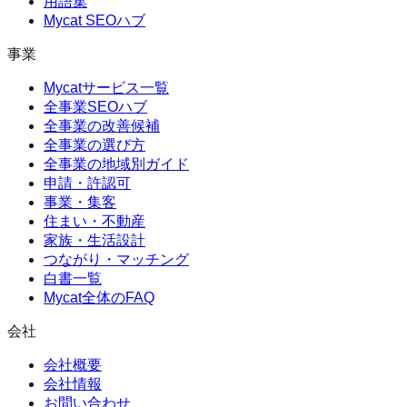
用語集
Mycat SEOハブ
事業
Mycatサービス一覧
全事業SEOハブ
全事業の改善候補
全事業の選び方
全事業の地域別ガイド
申請・許認可
事業・集客
住まい・不動産
家族・生活設計
つながり・マッチング
白書一覧
Mycat全体のFAQ
会社
会社概要
会社情報
お問い合わせ