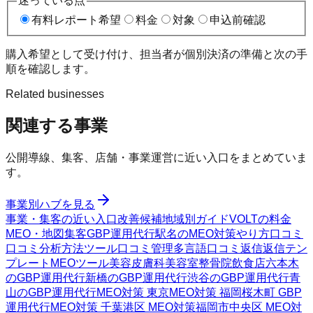
迷っている点
有料レポート希望
料金
対象
申込前確認
購入希望として受け付け、担当者が個別決済の準備と次の手
順を確認します。
Related businesses
関連する事業
公開導線、集客、店舗・事業運営に近い入口をまとめていま
す。
事業別ハブを見る
事業・集客の近い入口
改善候補
地域別ガイド
VOLTの料金
MEO・地図集客
GBP運用代行
駅名のMEO対策
やり方
口コミ
口コミ分析方法
ツール
口コミ管理
多言語口コミ返信
返信テン
プレート
MEOツール
美容皮膚科
美容室
整骨院
飲食店
六本木
のGBP運用代行
新橋のGBP運用代行
渋谷のGBP運用代行
青
山のGBP運用代行
MEO対策 東京
MEO対策 福岡
桜木町 GBP
運用代行
MEO対策 千葉
港区 MEO対策
福岡市中央区 MEO対