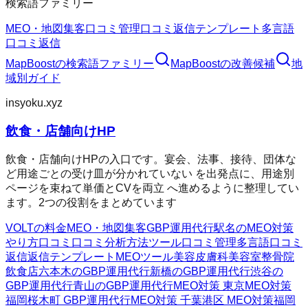
検索語ファミリー
MEO・地図集客
口コミ管理
口コミ返信テンプレート
多言語
口コミ返信
MapBoost
の検索語ファミリー
MapBoost
の改善候補
地
域別ガイド
insyoku.xyz
飲食・店舗向けHP
飲食・店舗向けHPの入口です。宴会、法事、接待、団体な
ど用途ごとの受け皿が分かれていない を出発点に、用途別
ページを束ねて単価とCVを両立 へ進めるように整理してい
ます。2つの役割をまとめています
VOLTの料金
MEO・地図集客
GBP運用代行
駅名のMEO対策
やり方
口コミ
口コミ分析方法
ツール
口コミ管理
多言語口コミ
返信
返信テンプレート
MEOツール
美容皮膚科
美容室
整骨院
飲食店
六本木のGBP運用代行
新橋のGBP運用代行
渋谷の
GBP運用代行
青山のGBP運用代行
MEO対策 東京
MEO対策
福岡
桜木町 GBP運用代行
MEO対策 千葉
港区 MEO対策
福岡