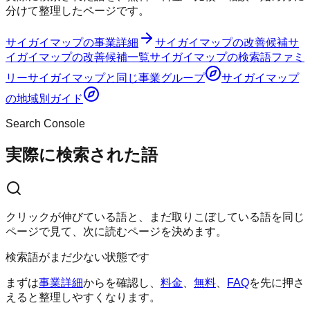
分けて整理したページです。
サイガイマップ
の事業詳細
サイガイマップ
の改善候補
サ
イガイマップ
の改善候補一覧
サイガイマップ
の検索語ファミ
リー
サイガイマップ
と同じ事業グループ
サイガイマップ
の地域別ガイド
Search Console
実際に検索された語
クリックが伸びている語と、まだ取りこぼしている語を同じ
ページで見て、次に読むページを決めます。
検索語がまだ少ない状態です
まずは
事業詳細
からを確認し、
料金
、
無料
、
FAQ
を先に押さ
えると整理しやすくなります。