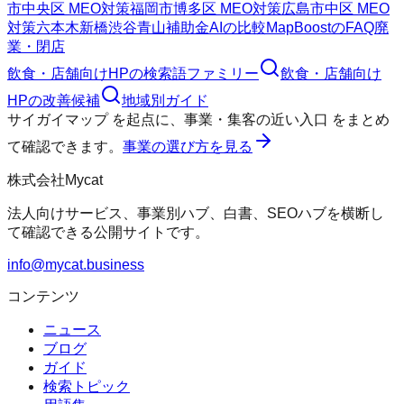
市中央区 MEO対策
福岡市博多区 MEO対策
広島市中区 MEO
対策
六本木
新橋
渋谷
青山
補助金AIの比較
MapBoostのFAQ
廃
業・閉店
飲食・店舗向けHP
の検索語ファミリー
飲食・店舗向け
HP
の改善候補
地域別ガイド
サイガイマップ
を起点に、
事業・集客の近い入口
をまとめ
て確認できます。
事業の選び方を見る
株式会社Mycat
法人向けサービス、事業別ハブ、白書、SEOハブを横断し
て確認できる公開サイトです。
info@mycat.business
コンテンツ
ニュース
ブログ
ガイド
検索トピック