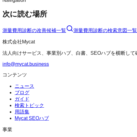
Navigation
次に読む場所
測量費用診断
の改善候補一覧
測量費用診断
の検索意図一覧
株式会社Mycat
法人向けサービス、事業別ハブ、白書、SEOハブを横断して
info@mycat.business
コンテンツ
ニュース
ブログ
ガイド
検索トピック
用語集
Mycat SEOハブ
事業