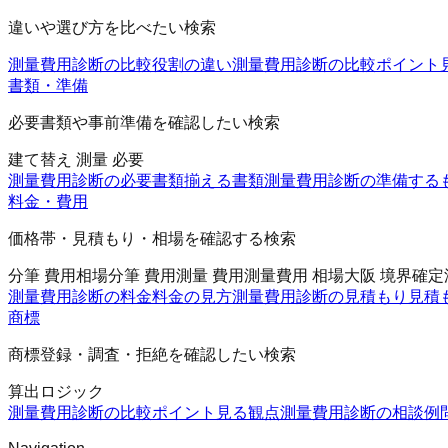
違いや選び方を比べたい検索
測量費用診断の比較
役割の違い
測量費用診断の比較ポイント
書類・準備
必要書類や事前準備を確認したい検索
建て替え 測量 必要
測量費用診断の必要書類
揃える書類
測量費用診断の準備する
料金・費用
価格帯・見積もり・相場を確認する検索
分筆 費用相場
分筆 費用
測量 費用
測量費用 相場
大阪 境界確定
測量費用診断の料金
料金の見方
測量費用診断の見積もり
見積
商標
商標登録・調査・拒絶を確認したい検索
算出ロジック
測量費用診断の比較ポイント
見る観点
測量費用診断の相談例