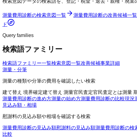
検索意図データの検索語を、登記・税金・退去・親権・廃業
測量費用診断
の検索意図一覧
測量費用診断
の改善候補一覧
ド
Query families
検索語ファミリー
検索語ファミリー一覧
検索意図一覧
改善候補
事業詳細
測量・分筆
測量の種類や分筆の費用を確認したい検索
建て替え 境界確定
建て替え 測量
官民査定
官民査定とは
測量 
測量費用診断の進め方
測量の始め方
測量費用診断の比較
現況
見込み額・相場
慰謝料の見込み額や相場を確認する検索
測量費用診断の見込み額
慰謝料の見込み額
測量費用診断の検
比較