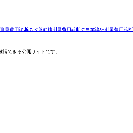
測量費用診断
の改善候補
測量費用診断
の事業詳細
測量費用診断
確認できる公開サイトです。