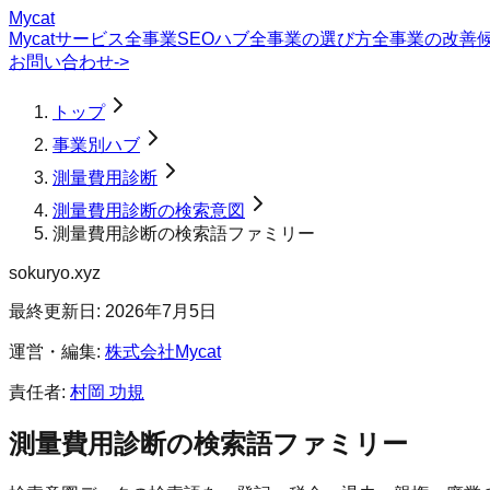
Mycat
Mycatサービス
全事業SEOハブ
全事業の選び方
全事業の改善
お問い合わせ
->
トップ
事業別ハブ
測量費用診断
測量費用診断の検索意図
測量費用診断の検索語ファミリー
sokuryo.xyz
最終更新日:
2026年7月5日
運営・編集:
株式会社Mycat
責任者:
村岡 功規
測量費用診断
の検索語ファミリー