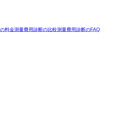
の料金
測量費用診断
の比較
測量費用診断
のFAQ