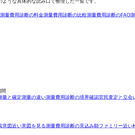
のような具体的な読み口で整理した一覧です。
測量費用診断
の料金
測量費用診断
の比較
測量費用診断
のFAQ
測
期間
測量と確定測量の違い
測量費用診断の境界確認
官民査定と立会
索意図
近い意図を見る
測量費用診断の見込み額ファミリー
近い