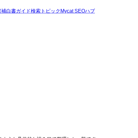
候補
白書
ガイド
検索トピック
Mycat SEOハブ