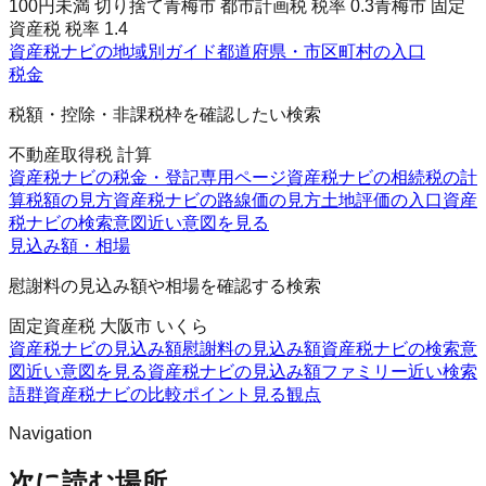
100円未満 切り捨て
青梅市 都市計画税 税率 0.3
青梅市 固定
資産税 税率 1.4
資産税ナビの地域別ガイド
都道府県・市区町村の入口
税金
税額・控除・非課税枠を確認したい検索
不動産取得税 計算
資産税ナビの税金・登記
専用ページ
資産税ナビの相続税の計
算
税額の見方
資産税ナビの路線価の見方
土地評価の入口
資産
税ナビの検索意図
近い意図を見る
見込み額・相場
慰謝料の見込み額や相場を確認する検索
固定資産税 大阪市 いくら
資産税ナビの見込み額
慰謝料の見込み額
資産税ナビの検索意
図
近い意図を見る
資産税ナビの見込み額ファミリー
近い検索
語群
資産税ナビの比較ポイント
見る観点
Navigation
次に読む場所