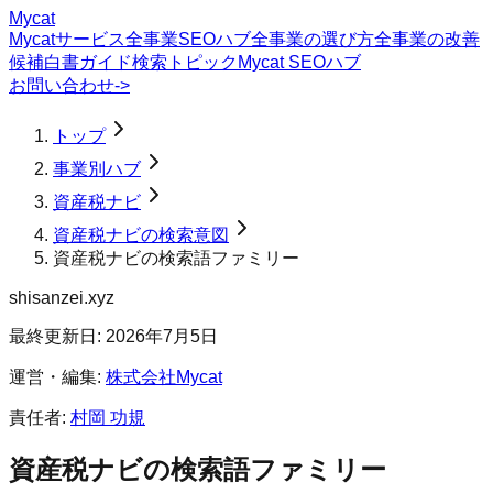
Mycat
Mycatサービス
全事業SEOハブ
全事業の選び方
全事業の改善
候補
白書
ガイド
検索トピック
Mycat SEOハブ
お問い合わせ
->
トップ
事業別ハブ
資産税ナビ
資産税ナビの検索意図
資産税ナビの検索語ファミリー
shisanzei.xyz
最終更新日:
2026年7月5日
運営・編集:
株式会社Mycat
責任者:
村岡 功規
資産税ナビ
の検索語ファミリー