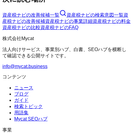
資産税ナビ
の改善候補一覧
資産税ナビ
の検索意図一覧
資
産税ナビ
の改善候補
資産税ナビ
の事業詳細
資産税ナビ
の料金
資産税ナビ
の比較
資産税ナビ
のFAQ
株式会社Mycat
法人向けサービス、事業別ハブ、白書、SEOハブを横断し
て確認できる公開サイトです。
info@mycat.business
コンテンツ
ニュース
ブログ
ガイド
検索トピック
用語集
Mycat SEOハブ
事業