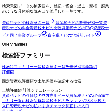
検索意図データの検索語を、登記・税金・退去・親権・廃業
のような具体的な読み口で整理した一覧です。
資産税ナビ
の検索意図一覧
資産税ナビ
の改善候補一覧
資
産税ナビ
の料金
資産税ナビ
の比較
資産税ナビ
のFAQ
資産税ナ
ビ
と同じ事業グループ
資産税ナビ
の地域別ガイド
Query families
検索語ファミリー
検索語ファミリー一覧
検索意図一覧
改善候補
事業詳細
評価額
固定資産税評価額や土地評価を確認する検索
土地評価額 計算シミュレーション
資産税ナビの評価額の見方
専用ページ
資産税ナビの評価額フ
ァミリー
近い検索語群
資産税ナビのランキング
23区比較の
入口
資産税ナビの払いすぎチェック
見直しの入口