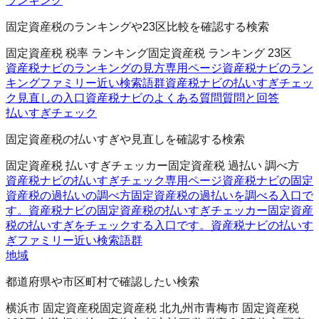
ランキング
固定資産税のランキングや23区比較を確認する検索
固定資産税 税率 ランキング
固定資産税 ランキング 23区
資産税ナビのランキングの見方
専用ページ
資産税ナビのラン
キングファミリー
近い検索語群
資産税ナビの払いすぎチェッ
ク
見直しの入口
資産税ナビのよくある質問
質問と回答
払いすぎチェック
固定資産税の払いすぎや見直しを確認する検索
固定資産税 払いすぎチェッカー
固定資産税 過払い 調べ方
資産税ナビの払いすぎチェック
専用ページ
資産税ナビの固定
資産税の過払いの調べ方
固定資産税の過払いを調べる入口で
す。
資産税ナビの固定資産税の払いすぎチェッカー
固定資産
税の払いすぎをチェックする入口です。
資産税ナビの払いす
ぎファミリー
近い検索語群
地域
都道府県や市区町村で確認したい検索
横浜市 固定資産税
固定資産税 北九州市
青梅市 固定資産税