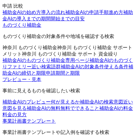
申請 比較
補助金AIの始め方
導入の流れ
補助金AIの申請手順
進め方
補助
金AIの導入までの期間
開始までの目安
ものづくり補助金
ものづくり補助金の対象条件や地域を確認する検索
神奈川 ものづくり補助金
神奈川 ものづくり補助金 サポート
メリット
神奈川 ものづくり補助金 サポート 資金繰り
補助金AIのものづくり補助金
専用ページ
補助金AIのものづく
りファミリー
近い検索語群
補助金AIの対象条件
使える条件
補
助金AIの締切と期限
申請期間と期限
プレビュー・見本
事前に見えるものを確認したい検索
補助金AIのプレビュー
何が見えるか
補助金AIの検索意図
近い
意図を見る
補助金AIの無料
無料でできること
補助金AIの料金
料金の見方
事業計画書テンプレート
事業計画書テンプレートや記入例を確認する検索