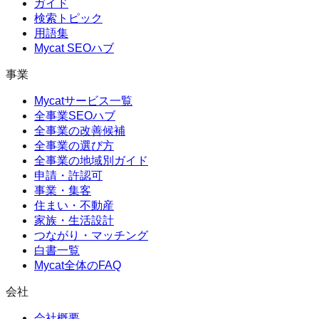
ガイド
検索トピック
用語集
Mycat SEOハブ
事業
Mycatサービス一覧
全事業SEOハブ
全事業の改善候補
全事業の選び方
全事業の地域別ガイド
申請・許認可
事業・集客
住まい・不動産
家族・生活設計
つながり・マッチング
白書一覧
Mycat全体のFAQ
会社
会社概要