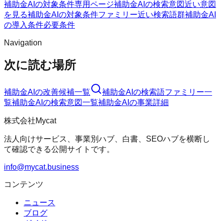
補助金AIの対象条件
専用ページ
補助金AIの検索意図
近い意図
を見る
補助金AIの対象条件ファミリー
近い検索語群
補助金AI
の導入条件
必要条件
Navigation
次に読む場所
補助金AI
の改善候補一覧
補助金AI
の検索語ファミリー一
覧
補助金AI
の検索意図一覧
補助金AI
の事業詳細
株式会社Mycat
法人向けサービス、事業別ハブ、白書、SEOハブを横断し
て確認できる公開サイトです。
info@mycat.business
コンテンツ
ニュース
ブログ