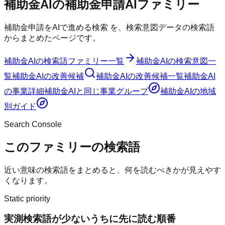
補助金AI
の
補助金申請AI
ファミリー
補助金申請をAIで進める検索
を、検索意図データの検索語
からまとめたページです。
補助金AI
の検索語ファミリー一覧
補助金AI
の検索意図一
覧
補助金AI
の改善候補
補助金AI
の改善候補一覧
補助金AI
の事業詳細
補助金AI
と同じ事業グループ
補助金AI
の地域
別ガイド
Search Console
このファミリーの検索語
近い意味の検索語をまとめると、何を読むべきかが見えやす
くなります。
Static priority
実測検索語が少ないうちに先に読む順番