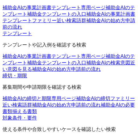
補助金AIの事業計画書テンプレート
専用ページ
補助金AIのテ
ンプレート
補助金テンプレートの入口
補助金AIの事業計画書
テンプレートファミリー
近い検索語群
補助金AIの始め方
申請
前の流れ
テンプレート
テンプレートや記入例を確認する検索
補助金AIの事業計画書テンプレート
専用ページ
補助金AIのテ
ンプレート
補助金テンプレートの入口
補助金AIの検索意図
近
い意図を見る
補助金AIの始め方
申請前の流れ
締切・期限
募集期間や申請期限を確認する検索
補助金AIの締切と期限
専用ページ
補助金AIの締切ファミリー
近い検索語群
補助金AIの始め方
申請前の流れ
補助金AIの必要
書類
揃える書類
対象条件・要件
使える条件や合致しやすいケースを確認したい検索