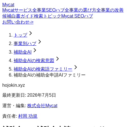
Mycat
Mycatサービス
全事業SEOハブ
全事業の選び方
全事業の改善
候補
白書
ガイド
検索トピック
Mycat SEOハブ
お問い合わせ
->
トップ
事業別ハブ
補助金AI
補助金AIの検索意図
補助金AIの検索語ファミリー
補助金AIの補助金申請AIファミリー
hojokin.xyz
最終更新日:
2026年7月5日
運営・編集:
株式会社Mycat
責任者:
村岡 功規