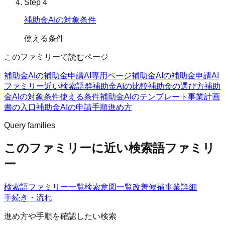
Step
4
補助金AIの対象条件
使える条件
このファミリーで読むページ
補助金AIの補助金申請AI
専用ページ
補助金AIの補助金申請AI
ファミリー
近い検索語群
補助金AIの比較
補助金の選び方
補助
金AIの対象条件
使える条件
補助金AIのテンプレート
事業計画
書の入口
補助金AIの申請手順
進め方
Query families
このファミリーに近い検索語ファミリ
ー
検索語ファミリー一覧
検索意図一覧
改善候補
事業詳細
手続き・流れ
進め方や手順を確認したい検索