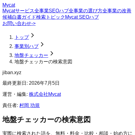
Mycat
Mycatサービス
全事業SEOハブ
全事業の選び方
全事業の改善
候補
白書
ガイド
検索トピック
Mycat SEOハブ
お問い合わせ
->
トップ
事業別ハブ
地盤チェッカー
地盤チェッカーの検索意図
jiban.xyz
最終更新日:
2026年7月5日
運営・編集:
株式会社Mycat
責任者:
村岡 功規
地盤チェッカー
の検索意図
実際に検索された語を、無料・料金・比較・相談・始め方に