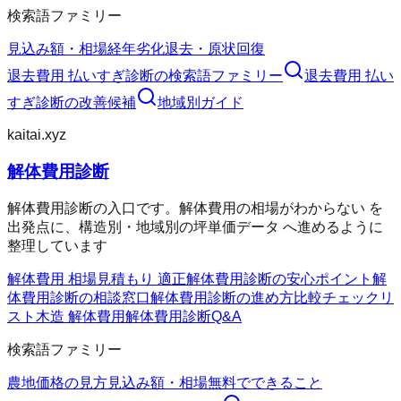
検索語ファミリー
見込み額・相場
経年劣化
退去・原状回復
退去費用 払いすぎ診断
の検索語ファミリー
退去費用 払い
すぎ診断
の改善候補
地域別ガイド
kaitai.xyz
解体費用診断
解体費用診断の入口です。解体費用の相場がわからない を
出発点に、構造別・地域別の坪単価データ へ進めるように
整理しています
解体費用 相場
見積もり 適正
解体費用診断の安心ポイント
解
体費用診断の相談窓口
解体費用診断の進め方
比較チェックリ
スト
木造 解体費用
解体費用診断Q&A
検索語ファミリー
農地価格の見方
見込み額・相場
無料でできること