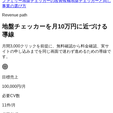
ファミリー
地盤チェッカー
の改善候補
地盤チェッカー
と同じ
事業の選び方
Revenue path
地盤チェッカー
を月10万円に近づける
導線
月間
3,000
クリックを前提に、無料確認から料金確認、実サ
イトの申し込みまでを同じ画面で迷わず進めるための導線で
す。
目標売上
100,000
円/月
必要CV数
11
件/月