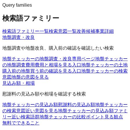
Query families
検索語ファミリー
検索語ファミリー一覧
検索意図一覧
改善候補
事業詳細
地盤調査・改良
地盤調査や地盤改良、購入前の確認を確認したい検索
地盤チェッカーの地盤調査・改良
専用ページ
地盤チェッカー
の地盤調査費用
費用と相場を見る入口
地盤チェッカーの土地
購入前の地盤
買う前の確認を見る入口
地盤チェッカーの検索
意図
地盤の意図を見る
見込み額・相場
慰謝料の見込み額や相場を確認する検索
地盤チェッカーの見込み額
慰謝料の見込み額
地盤チェッカー
の検索意図
近い意図を見る
地盤チェッカーの見込み額ファミ
リー
近い検索語群
地盤チェッカーの比較ポイント
見る観点
無料でできること