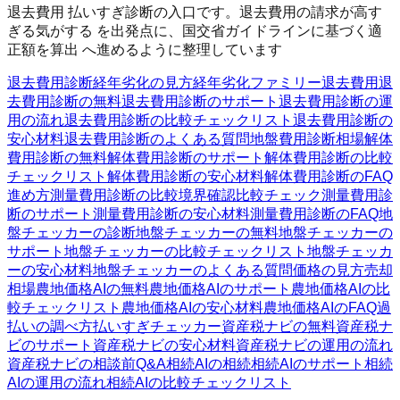
退去費用 払いすぎ診断の入口です。退去費用の請求が高す
ぎる気がする を出発点に、国交省ガイドラインに基づく適
正額を算出 へ進めるように整理しています
退去費用診断
経年劣化の見方
経年劣化ファミリー
退去費用
退
去費用診断の無料
退去費用診断のサポート
退去費用診断の運
用の流れ
退去費用診断の比較チェックリスト
退去費用診断の
安心材料
退去費用診断のよくある質問
地盤費用診断
相場
解体
費用診断の無料
解体費用診断のサポート
解体費用診断の比較
チェックリスト
解体費用診断の安心材料
解体費用診断のFAQ
進め方
測量費用診断の比較
境界確認
比較チェック
測量費用診
断のサポート
測量費用診断の安心材料
測量費用診断のFAQ
地
盤チェッカーの診断
地盤チェッカーの無料
地盤チェッカーの
サポート
地盤チェッカーの比較チェックリスト
地盤チェッカ
ーの安心材料
地盤チェッカーのよくある質問
価格の見方
売却
相場
農地価格AIの無料
農地価格AIのサポート
農地価格AIの比
較チェックリスト
農地価格AIの安心材料
農地価格AIのFAQ
過
払いの調べ方
払いすぎチェッカー
資産税ナビの無料
資産税ナ
ビのサポート
資産税ナビの安心材料
資産税ナビの運用の流れ
資産税ナビの相談前Q&A
相続AIの相続
相続AIのサポート
相続
AIの運用の流れ
相続AIの比較チェックリスト