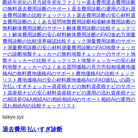
断
経年劣化の見方
経年劣化ファミリー
退去費用
退去費用診断
の無料
退去費用診断のサポート
退去費用診断の運用の流れ
退
去費用診断の比較チェックリスト
退去費用診断の安心材料
退
去費用診断のよくある質問
地盤費用診断
相場
解体費用診断の
無料
解体費用診断のサポート
解体費用診断の比較チェックリ
スト
解体費用診断の安心材料
解体費用診断のFAQ
進め方
測量
費用診断の比較
境界確認
比較チェック
測量費用診断のサポー
ト
測量費用診断の安心材料
測量費用診断のFAQ
地盤チェッカ
ーの診断
地盤チェッカーの無料
地盤チェッカーのサポート
地
盤チェッカーの比較チェックリスト
地盤チェッカーの安心材
料
地盤チェッカーのよくある質問
価格の見方
売却相場
農地価
格AIの無料
農地価格AIのサポート
農地価格AIの比較チェック
リスト
農地価格AIの安心材料
農地価格AIのFAQ
過払いの調べ
方
払いすぎチェッカー
資産税ナビの無料
資産税ナビのサポー
ト
資産税ナビの安心材料
資産税ナビの運用の流れ
資産税ナビ
の相談前Q&A
相続AIの相続
相続AIのサポート
相続AIの運用の
流れ
相続AIの比較チェックリスト
taikyo.xyz
退去費用 払いすぎ診断