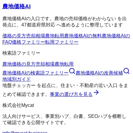
農地価格AI
農地価格AIの入口です。農地の売却価格がわからない を出
発点に、47都道府県対応 へ進めるように整理しています
価格の見方
売却相場
農地転用
農地価格AIの無料
農地価格AIの
FAQ
価格ファミリー
転用ファミリー
検索語ファミリー
農地価格の見方
売却相場
農地転用
農地価格AI
の検索語ファミリー
農地価格AI
の改善候補
地域別ガイド
地盤チェッカー
を起点に、
住まい・不動産の近い入口
をま
とめて確認できます。
事業の選び方を見る
株式会社Mycat
法人向けサービス、事業別ハブ、白書、SEOハブを横断し
て確認できる公開サイトです。