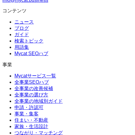
info@mycat.business
コンテンツ
ニュース
ブログ
ガイド
検索トピック
用語集
Mycat SEOハブ
事業
Mycatサービス一覧
全事業SEOハブ
全事業の改善候補
全事業の選び方
全事業の地域別ガイド
申請・許認可
事業・集客
住まい・不動産
家族・生活設計
つながり・マッチング