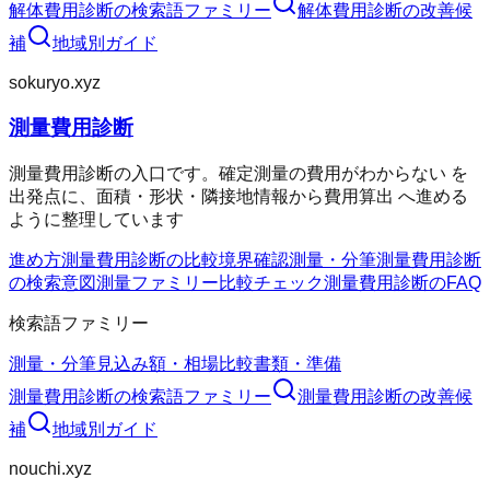
解体費用診断
の検索語ファミリー
解体費用診断
の改善候
補
地域別ガイド
sokuryo.xyz
測量費用診断
測量費用診断の入口です。確定測量の費用がわからない を
出発点に、面積・形状・隣接地情報から費用算出 へ進める
ように整理しています
進め方
測量費用診断の比較
境界確認
測量・分筆
測量費用診断
の検索意図
測量ファミリー
比較チェック
測量費用診断のFAQ
検索語ファミリー
測量・分筆
見込み額・相場
比較
書類・準備
測量費用診断
の検索語ファミリー
測量費用診断
の改善候
補
地域別ガイド
nouchi.xyz