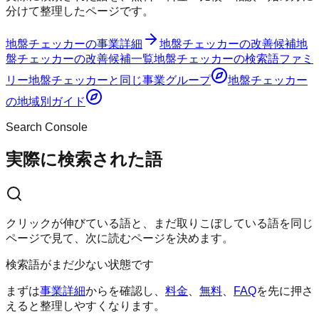
分けて整理したページです。
地盤チェッカー
の事業詳細
地盤チェッカー
の改善候補
地
盤チェッカー
の改善候補一覧
地盤チェッカー
の検索語ファミ
リー
地盤チェッカー
と同じ事業グループ
地盤チェッカー
の地域別ガイド
Search Console
実際に検索された語
クリックが伸びている語と、まだ取りこぼしている語を同じ
ページで見て、次に読むページを決めます。
検索語がまだ少ない状態です
まずは
事業詳細
からを確認し、
料金
、
無料
、
FAQ
を先に押さ
えると整理しやすくなります。