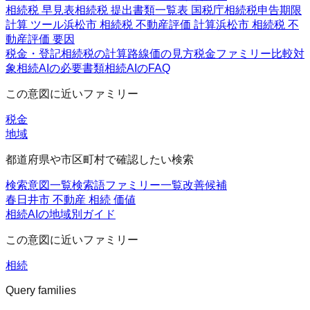
相続税 早見表
相続税 提出書類一覧表 国税庁
相続税申告期限
計算 ツール
浜松市 相続税 不動産評価 計算
浜松市 相続税 不
動産評価 要因
税金・登記
相続税の計算
路線価の見方
税金ファミリー
比較対
象
相続AIの必要書類
相続AIのFAQ
この意図に近いファミリー
税金
地域
都道府県や市区町村で確認したい検索
検索意図一覧
検索語ファミリー一覧
改善候補
春日井市 不動産 相続 価値
相続AIの地域別ガイド
この意図に近いファミリー
相続
Query families