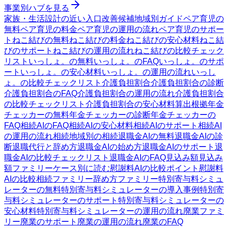
事業別ハブを見る
家族・生活設計の近い入口
改善候補
地域別ガイド
ペア育児の
無料
ペア育児の料金
ペア育児の運用の流れ
ペア育児のサポー
ト
ねこ結びの無料
ねこ結びの料金
ねこ結びの安心材料
ねこ結
びのサポート
ねこ結びの運用の流れ
ねこ結びの比較チェック
リスト
いっしょ。の無料
いっしょ。のFAQ
いっしょ。のサポ
ート
いっしょ。の安心材料
いっしょ。の運用の流れ
いっし
ょ。の比較チェックリスト
介護負担割合
介護負担割合の診断
介護負担割合のFAQ
介護負担割合の運用の流れ
介護負担割合
の比較チェックリスト
介護負担割合の安心材料
算出根拠
年金
チェッカーの無料
年金チェッカーの診断
年金チェッカーの
FAQ
相続AIのFAQ
相続AIの安心材料
相続AIのサポート
相続AI
の運用の流れ
相続
地域別の相続
退職金AIの無料
退職金AIの診
断
退職代行と辞め方
退職金AIの始め方
退職金AIのサポート
退
職金AIの比較チェックリスト
退職金AIのFAQ
見込み額
見込み
額ファミリー
ケース別に読む
慰謝料AIの比較ポイント
慰謝料
AIの比較
相続ファミリー
辞め方ファミリー
特別寄与料シミュ
レーターの無料
特別寄与料シミュレーターの導入事例
特別寄
与料シミュレーターのサポート
特別寄与料シミュレーターの
安心材料
特別寄与料シミュレーターの運用の流れ
廃業ファミ
リー
廃業のサポート
廃業の運用の流れ
廃業のFAQ