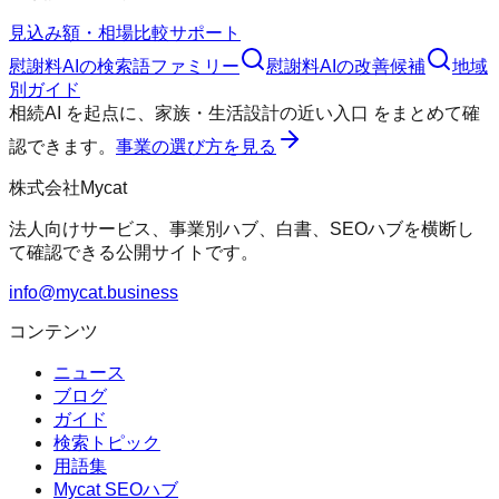
見込み額・相場
比較
サポート
慰謝料AI
の検索語ファミリー
慰謝料AI
の改善候補
地域
別ガイド
相続AI
を起点に、
家族・生活設計の近い入口
をまとめて確
認できます。
事業の選び方を見る
株式会社Mycat
法人向けサービス、事業別ハブ、白書、SEOハブを横断し
て確認できる公開サイトです。
info@mycat.business
コンテンツ
ニュース
ブログ
ガイド
検索トピック
用語集
Mycat SEOハブ