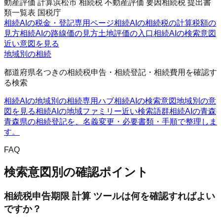
動産評価 計算
浜松市 相続税 不動産評価 要因
相続税 提出書
類一覧表 国税庁
相続AIの税金・登記
専用ページ
相続AIの相続税の計算
税額の
見方
相続AIの路線価の見方
土地評価の入口
相続AIの検索意図
近い意図を見る
地域別の相続
都道府県名つきの相続税申告・相続登記・相続費用を確認す
る検索
相続AIの地域別の相続
専用ハブ
相続AIの検索意図
地域別の意
図を見る
相続AIの地域ファミリー
近い検索語群
相続AIの青森
青森県の相続登記を、名義変更・必要書類・手順で整理しま
す。
FAQ
検索意図別の確認ポイント
相続税申告期限 計算 ツールは何を確認すればよい
ですか？