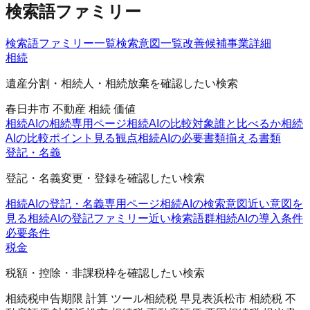
検索語ファミリー
検索語ファミリー一覧
検索意図一覧
改善候補
事業詳細
相続
遺産分割・相続人・相続放棄を確認したい検索
春日井市 不動産 相続 価値
相続AIの相続
専用ページ
相続AIの比較対象
誰と比べるか
相続
AIの比較ポイント
見る観点
相続AIの必要書類
揃える書類
登記・名義
登記・名義変更・登録を確認したい検索
相続AIの登記・名義
専用ページ
相続AIの検索意図
近い意図を
見る
相続AIの登記ファミリー
近い検索語群
相続AIの導入条件
必要条件
税金
税額・控除・非課税枠を確認したい検索
相続税申告期限 計算 ツール
相続税 早見表
浜松市 相続税 不