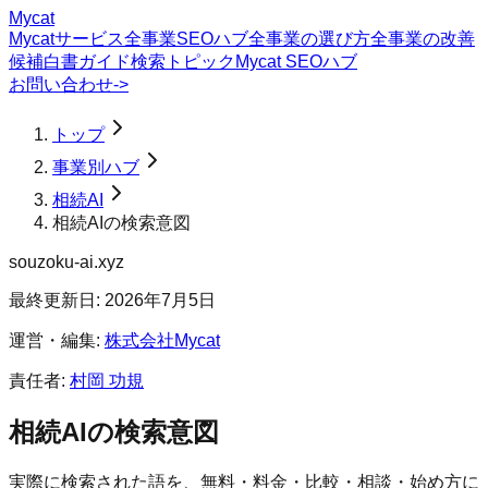
Mycat
Mycatサービス
全事業SEOハブ
全事業の選び方
全事業の改善
候補
白書
ガイド
検索トピック
Mycat SEOハブ
お問い合わせ
->
トップ
事業別ハブ
相続AI
相続AIの検索意図
souzoku-ai.xyz
最終更新日:
2026年7月5日
運営・編集:
株式会社Mycat
責任者:
村岡 功規
相続AI
の検索意図
実際に検索された語を、無料・料金・比較・相談・始め方に