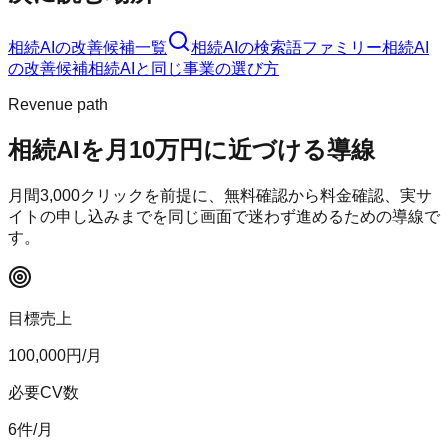
相続AI
の改善候補一覧
相続AI
の検索語ファミリー
相続AI
の改善候補
相続AI
と同じ事業の選び方
Revenue path
相続AI
を月10万円に近づける導線
月間
3,000
クリックを前提に、無料確認から料金確認、実サ
イトの申し込みまでを同じ画面で迷わず進めるための導線で
す。
目標売上
100,000
円/月
必要CV数
6
件/月