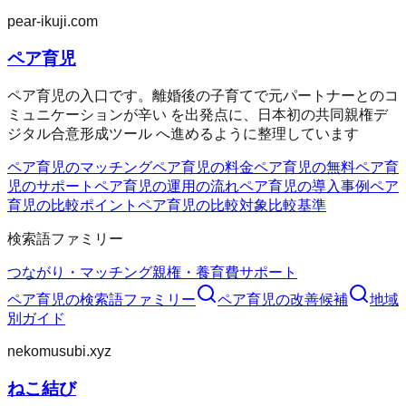
pear-ikuji.com
ペア育児
ペア育児の入口です。離婚後の子育てで元パートナーとのコ
ミュニケーションが辛い を出発点に、日本初の共同親権デ
ジタル合意形成ツール へ進めるように整理しています
ペア育児のマッチング
ペア育児の料金
ペア育児の無料
ペア育
児のサポート
ペア育児の運用の流れ
ペア育児の導入事例
ペア
育児の比較ポイント
ペア育児の比較対象
比較基準
検索語ファミリー
つながり・マッチング
親権・養育費
サポート
ペア育児
の検索語ファミリー
ペア育児
の改善候補
地域
別ガイド
nekomusubi.xyz
ねこ結び