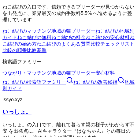
ねこ結びの入口です。信頼できるブリーダーが見つからない
を出発点に、業界最安の成約手数料5.5% へ進めるように整
理しています
ねこ結びのマッチング
地域の猫ブリーダー
ねこ結びの地域別
ガイド
ねこ結びの無料
ねこ結びの料金
ねこ結びの安心材料
ね
こ結びの始め方
ねこ結びのよくある質問
比較チェックリスト
比較の順番
比較基準
検索語ファミリー
つながり・マッチング
地域の猫ブリーダー
安心材料
ねこ結び
の検索語ファミリー
ねこ結び
の改善候補
地域
別ガイド
issyo.xyz
いっしょ。
いっしょ。の入口です。離れて暮らす親の様子がわからず不
安 を出発点に、AIキャラクター『はなちゃん』との毎日の