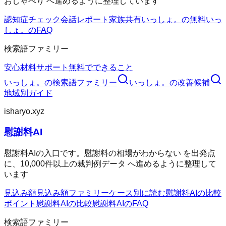
おしゃべり へ進めるように整理しています
認知症チェック
会話レポート
家族共有
いっしょ。の無料
いっ
しょ。のFAQ
検索語ファミリー
安心材料
サポート
無料でできること
いっしょ。
の検索語ファミリー
いっしょ。
の改善候補
地域別ガイド
isharyo.xyz
慰謝料AI
慰謝料AIの入口です。慰謝料の相場がわからない を出発点
に、10,000件以上の裁判例データ へ進めるように整理して
います
見込み額
見込み額ファミリー
ケース別に読む
慰謝料AIの比較
ポイント
慰謝料AIの比較
慰謝料AIのFAQ
検索語ファミリー