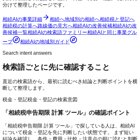
分けて整理したページです。
相続AI
の事業詳細
相続へ
地域別の相続へ
相続税と登記へ
相続税の計算へ
路線価の見方へ
相続AI
の改善候補
相続AI
の改
善候補一覧
相続AI
の検索語ファミリー
相続AI
と同じ事業グル
ープ
相続AI
の地域別ガイド
Search intent answers
検索語ごとに先に確認すること
直近の検索語から、最初に読むべき結論と判断ポイントを横
断して整理します。
税金・登記
税金・登記の検索意図
「
相続税申告期限 計算 ツール
」の確認ポイント
「相続税申告期限 計算 ツール」で探している人は、相続AI
について税金・登記を先に判断したい状態です。 まず短い
結論を確認し、条件・費用・比較・注意点の順に読むと判断