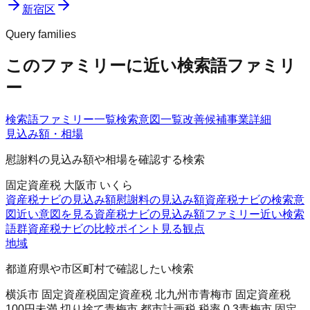
新宿区
Query families
このファミリーに近い検索語ファミリ
ー
検索語ファミリー一覧
検索意図一覧
改善候補
事業詳細
見込み額・相場
慰謝料の見込み額や相場を確認する検索
固定資産税 大阪市 いくら
資産税ナビの見込み額
慰謝料の見込み額
資産税ナビの検索意
図
近い意図を見る
資産税ナビの見込み額ファミリー
近い検索
語群
資産税ナビの比較ポイント
見る観点
地域
都道府県や市区町村で確認したい検索
横浜市 固定資産税
固定資産税 北九州市
青梅市 固定資産税
100円未満 切り捨て
青梅市 都市計画税 税率 0.3
青梅市 固定