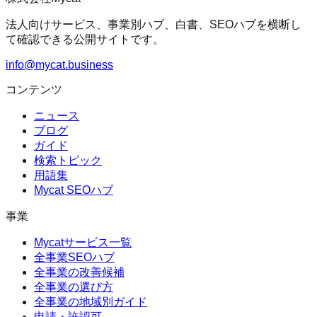
法人向けサービス、事業別ハブ、白書、SEOハブを横断し
て確認できる公開サイトです。
info@mycat.business
コンテンツ
ニュース
ブログ
ガイド
検索トピック
用語集
Mycat SEOハブ
事業
Mycatサービス一覧
全事業SEOハブ
全事業の改善候補
全事業の選び方
全事業の地域別ガイド
申請・許認可