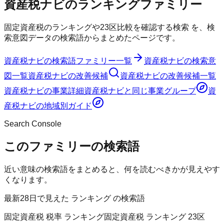
資産税ナビ
の
ランキング
ファミリー
固定資産税のランキングや23区比較を確認する検索
を、検
索意図データの検索語からまとめたページです。
資産税ナビ
の検索語ファミリー一覧
資産税ナビ
の検索意
図一覧
資産税ナビ
の改善候補
資産税ナビ
の改善候補一覧
資産税ナビ
の事業詳細
資産税ナビ
と同じ事業グループ
資
産税ナビ
の地域別ガイド
Search Console
このファミリーの検索語
近い意味の検索語をまとめると、何を読むべきかが見えやす
くなります。
最新28日で見えた ランキング の検索語
固定資産税 税率 ランキング
固定資産税 ランキング 23区