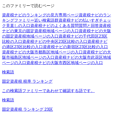
このファミリーで読むページ
資産税ナビのランキングの見方
専用ページ
資産税ナビのラン
キングファミリー
近い検索語群
資産税ナビの払いすぎチェッ
ク
見直しの入口
資産税ナビのよくある質問
質問と回答
資産税
ナビの東京の固定資産税
地域ページの入口
資産税ナビの大阪
の固定資産税
地域ページの入口
資産税ナビの千代田区
23区
比較の入口
資産税ナビの中央区
23区比較の入口
資産税ナビ
の港区
23区比較の入口
資産税ナビの新宿区
23区比較の入口
資産税ナビの大阪市都島区
地域ページの入口
資産税ナビの大
阪市福島区
地域ページの入口
資産税ナビの大阪市此花区
地域
ページの入口
資産税ナビの大阪市西区
地域ページの入口
検索語
固定資産税 税率 ランキング
この検索語ファミリーであわせて確認する語です。
検索語
固定資産税 ランキング 23区