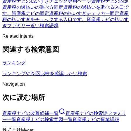
資産税ナビの払いすぎチェック
専用ページ
資産税ナビの固定
資産税の過払いの調べ方
固定資産税の過払いを調べる入口で
す。
資産税ナビの固定資産税の払いすぎチェッカー
固定資産
税の払いすぎをチェックする入口です。
資産税ナビの払いす
ぎファミリー
近い検索語群
Related intents
関連する検索意図
ランキング
ランキングや23区比較を確認したい検索
Navigation
次に読む場所
資産税ナビ
の改善候補一覧
資産税ナビ
の検索語ファミリ
ー一覧
資産税ナビ
の検索意図一覧
資産税ナビ
の事業詳細
株式会社Mycat