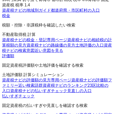
資産税 税率 1.4
資産税ナビの地域別ガイド
都道府県・市区町村の入口
税金
税額・控除・非課税枠を確認したい検索
不動産取得税 計算
資産税ナビの税金・登記
専用ページ
資産税ナビの相続税の計
算
税額の見方
資産税ナビの路線価の見方
土地評価の入口
資産
税ナビの検索意図
近い意図を見る
評価額
固定資産税評価額や土地評価を確認する検索
土地評価額 計算シミュレーション
資産税ナビの評価額の見方
専用ページ
資産税ナビの評価額フ
ァミリー
近い検索語群
資産税ナビのランキング
23区比較の
入口
資産税ナビの払いすぎチェック
見直しの入口
払いすぎチェック
固定資産税の払いすぎや見直しを確認する検索