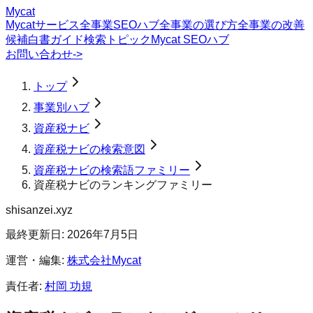
Mycat
Mycatサービス
全事業SEOハブ
全事業の選び方
全事業の改善
候補
白書
ガイド
検索トピック
Mycat SEOハブ
お問い合わせ
->
トップ
事業別ハブ
資産税ナビ
資産税ナビの検索意図
資産税ナビの検索語ファミリー
資産税ナビのランキングファミリー
shisanzei.xyz
最終更新日:
2026年7月5日
運営・編集:
株式会社Mycat
責任者:
村岡 功規