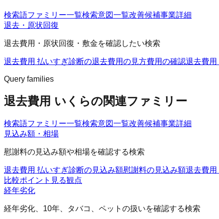
検索語ファミリー一覧
検索意図一覧
改善候補
事業詳細
退去・原状回復
退去費用・原状回復・敷金を確認したい検索
退去費用 払いすぎ診断の退去費用の見方
費用の確認
退去費用
Query families
退去費用 いくらの関連ファミリー
検索語ファミリー一覧
検索意図一覧
改善候補
事業詳細
見込み額・相場
慰謝料の見込み額や相場を確認する検索
退去費用 払いすぎ診断の見込み額
慰謝料の見込み額
退去費用
比較ポイント
見る観点
経年劣化
経年劣化、10年、タバコ、ペットの扱いを確認する検索