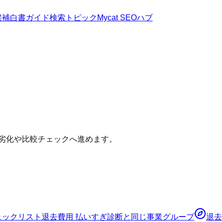
候補
白書
ガイド
検索トピック
Mycat SEOハブ
年劣化や比較チェックへ進めます。
ェックリスト
退去費用 払いすぎ診断
と同じ事業グループ
退去