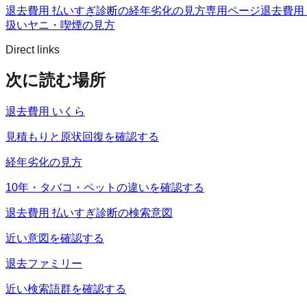
退去費用 払いすぎ診断の経年劣化の見方
専用ページ
退去費用
扱い
ヤニ・喫煙の見方
Direct links
次に読む場所
退去費用 いくら
見積もりと原状回復を確認する
経年劣化の見方
10年・タバコ・ペットの違いを確認する
退去費用 払いすぎ診断の検索意図
近い意図を確認する
退去ファミリー
近い検索語群を確認する