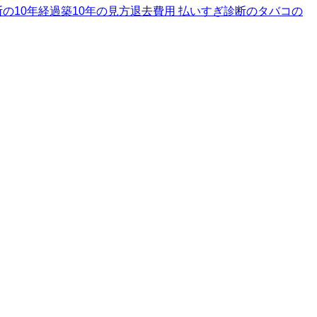
の10年経過
築10年の見方
退去費用 払いすぎ診断のタバコの