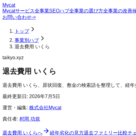
Mycat
Mycatサービス
全事業SEOハブ
全事業の選び方
全事業の改善
お問い合わせ
->
トップ
事業別ハブ
退去費用 いくら
taikyo.xyz
退去費用 いくら
退去費用 いくら、原状回復、敷金の検索語を整理して、経
最終更新日:
2026年7月5日
運営・編集:
株式会社Mycat
責任者:
村岡 功規
退去費用 いくらへ
経年劣化の見方
退去ファミリー
比較チ