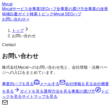
Mycat
Mycatサービス
全事業SEOハブ
全事業の選び方
全事業の改善
候補
白書
ガイド
検索トピック
Mycat SEOハブ
お問い合わせ
->
トップ
お問い合わせ
Contact
お問い合わせ
株式会社Mycatへのお問い合わせ先と、会社情報・法務ペー
ジへの入口をまとめています。
事業別ハブを見る
メールする
会社情報を見る
会社概要
を見る
ガイドを見る
運用方法を見る
事業の選び方
トピ
ックを見る
サイトマップを見る