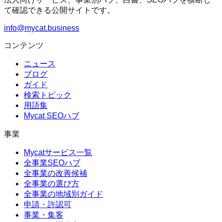
て確認できる公開サイトです。
info@mycat.business
コンテンツ
ニュース
ブログ
ガイド
検索トピック
用語集
Mycat SEOハブ
事業
Mycatサービス一覧
全事業SEOハブ
全事業の改善候補
全事業の選び方
全事業の地域別ガイド
申請・許認可
事業・集客