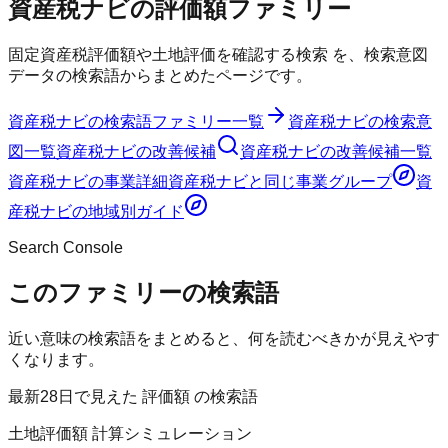
資産税ナビ
の
評価額
ファミリー
固定資産税評価額や土地評価を確認する検索
を、検索意図
データの検索語からまとめたページです。
資産税ナビ
の検索語ファミリー一覧
資産税ナビ
の検索意
図一覧
資産税ナビ
の改善候補
資産税ナビ
の改善候補一覧
資産税ナビ
の事業詳細
資産税ナビ
と同じ事業グループ
資
産税ナビ
の地域別ガイド
Search Console
このファミリーの検索語
近い意味の検索語をまとめると、何を読むべきかが見えやす
くなります。
最新28日で見えた 評価額 の検索語
土地評価額 計算シミュレーション