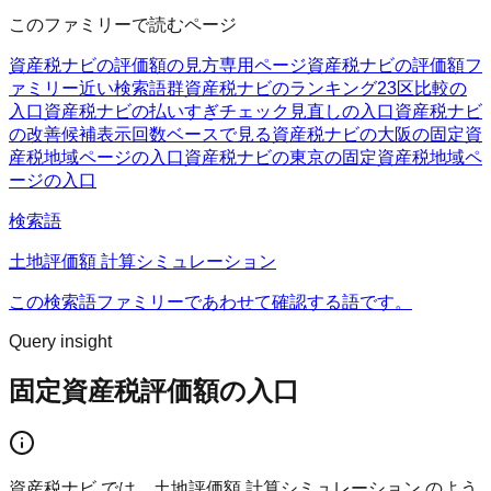
このファミリーで読むページ
資産税ナビの評価額の見方
専用ページ
資産税ナビの評価額フ
ァミリー
近い検索語群
資産税ナビのランキング
23区比較の
入口
資産税ナビの払いすぎチェック
見直しの入口
資産税ナビ
の改善候補
表示回数ベースで見る
資産税ナビの大阪の固定資
産税
地域ページの入口
資産税ナビの東京の固定資産税
地域ペ
ージの入口
検索語
土地評価額 計算シミュレーション
この検索語ファミリーであわせて確認する語です。
Query insight
固定資産税評価額の入口
資産税ナビ では、土地評価額 計算シミュレーション のよう