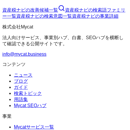
資産税ナビ
の改善候補一覧
資産税ナビ
の検索語ファミリ
ー一覧
資産税ナビ
の検索意図一覧
資産税ナビ
の事業詳細
株式会社Mycat
法人向けサービス、事業別ハブ、白書、SEOハブを横断し
て確認できる公開サイトです。
info@mycat.business
コンテンツ
ニュース
ブログ
ガイド
検索トピック
用語集
Mycat SEOハブ
事業
Mycatサービス一覧