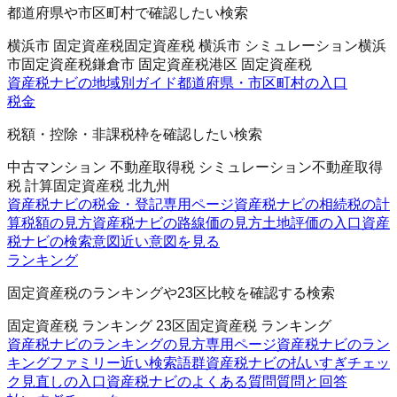
都道府県や市区町村で確認したい検索
横浜市 固定資産税
固定資産税 横浜市 シミュレーション
横浜
市固定資産税
鎌倉市 固定資産税
港区 固定資産税
資産税ナビの地域別ガイド
都道府県・市区町村の入口
税金
税額・控除・非課税枠を確認したい検索
中古マンション 不動産取得税 シミュレーション
不動産取得
税 計算
固定資産税 北九州
資産税ナビの税金・登記
専用ページ
資産税ナビの相続税の計
算
税額の見方
資産税ナビの路線価の見方
土地評価の入口
資産
税ナビの検索意図
近い意図を見る
ランキング
固定資産税のランキングや23区比較を確認する検索
固定資産税 ランキング 23区
固定資産税 ランキング
資産税ナビのランキングの見方
専用ページ
資産税ナビのラン
キングファミリー
近い検索語群
資産税ナビの払いすぎチェッ
ク
見直しの入口
資産税ナビのよくある質問
質問と回答