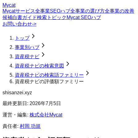
Mycat
Mycatサービス
全事業SEOハブ
全事業の選び方
全事業の改善
候補
白書
ガイド
検索トピック
Mycat SEOハブ
お問い合わせ
->
トップ
事業別ハブ
資産税ナビ
資産税ナビの検索意図
資産税ナビの検索語ファミリー
資産税ナビの評価額ファミリー
shisanzei.xyz
最終更新日:
2026年7月5日
運営・編集:
株式会社Mycat
責任者:
村岡 功規