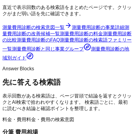
直近で表示回数のある検索語をまとめたページです。クリッ
クがまだ弱い語を先に確認できます。
測量費用診断
の検索意図一覧
測量費用診断
の事業詳細
測
量費用診断
の改善候補一覧
測量費用診断
の料金
測量費用診断
の比較
測量費用診断
のFAQ
測量費用診断
の検索語ファミリー
一覧
測量費用診断
と同じ事業グループ
測量費用診断
の地
域別ガイド
Answer Blocks
先に答える検索語
表示回数がある検索語は、ページ冒頭で結論を返すとクリッ
クとAI検索で拾われやすくなります。 検索語ごとに、最初
に読むべき結論と確認ポイントを整理します。
料金・費用
料金・費用の検索意図
分筆 費用相場