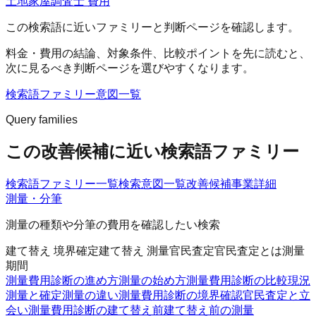
土地家屋調査士 費用
この検索語に近いファミリーと判断ページを確認します。
料金・費用
の結論、対象条件、比較ポイントを先に読むと、
次に見るべき判断ページを選びやすくなります。
検索語ファミリー
意図一覧
Query families
この改善候補に近い検索語ファミリー
検索語ファミリー一覧
検索意図一覧
改善候補
事業詳細
測量・分筆
測量の種類や分筆の費用を確認したい検索
建て替え 境界確定
建て替え 測量
官民査定
官民査定とは
測量
期間
測量費用診断の進め方
測量の始め方
測量費用診断の比較
現況
測量と確定測量の違い
測量費用診断の境界確認
官民査定と立
会い
測量費用診断の建て替え前
建て替え前の測量