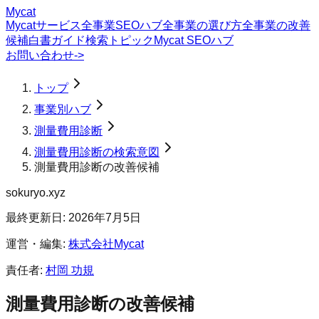
Mycat
Mycatサービス
全事業SEOハブ
全事業の選び方
全事業の改善
候補
白書
ガイド
検索トピック
Mycat SEOハブ
お問い合わせ
->
トップ
事業別ハブ
測量費用診断
測量費用診断の検索意図
測量費用診断の改善候補
sokuryo.xyz
最終更新日:
2026年7月5日
運営・編集:
株式会社Mycat
責任者:
村岡 功規
測量費用診断
の改善候補