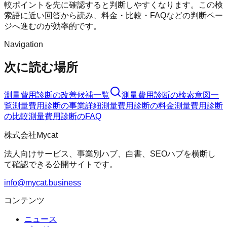
較ポイントを先に確認すると判断しやすくなります。この検
索語に近い回答から読み、料金・比較・FAQなどの判断ペー
ジへ進むのが効率的です。
Navigation
次に読む場所
測量費用診断
の改善候補一覧
測量費用診断
の検索意図一
覧
測量費用診断
の事業詳細
測量費用診断
の料金
測量費用診断
の比較
測量費用診断
のFAQ
株式会社Mycat
法人向けサービス、事業別ハブ、白書、SEOハブを横断し
て確認できる公開サイトです。
info@mycat.business
コンテンツ
ニュース