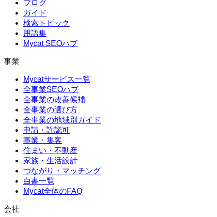
ブログ
ガイド
検索トピック
用語集
Mycat SEOハブ
事業
Mycatサービス一覧
全事業SEOハブ
全事業の改善候補
全事業の選び方
全事業の地域別ガイド
申請・許認可
事業・集客
住まい・不動産
家族・生活設計
つながり・マッチング
白書一覧
Mycat全体のFAQ
会社