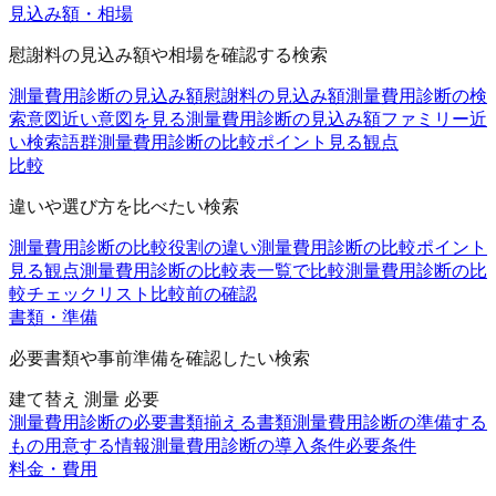
見込み額・相場
慰謝料の見込み額や相場を確認する検索
測量費用診断の見込み額
慰謝料の見込み額
測量費用診断の検
索意図
近い意図を見る
測量費用診断の見込み額ファミリー
近
い検索語群
測量費用診断の比較ポイント
見る観点
比較
違いや選び方を比べたい検索
測量費用診断の比較
役割の違い
測量費用診断の比較ポイント
見る観点
測量費用診断の比較表
一覧で比較
測量費用診断の比
較チェックリスト
比較前の確認
書類・準備
必要書類や事前準備を確認したい検索
建て替え 測量 必要
測量費用診断の必要書類
揃える書類
測量費用診断の準備する
もの
用意する情報
測量費用診断の導入条件
必要条件
料金・費用