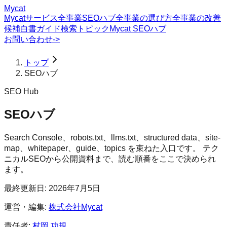
Mycat
Mycatサービス
全事業SEOハブ
全事業の選び方
全事業の改善
候補
白書
ガイド
検索トピック
Mycat SEOハブ
お問い合わせ
->
トップ
SEOハブ
SEO Hub
SEOハブ
Search Console、robots.txt、llms.txt、structured data、site-
map、whitepaper、guide、topics を束ねた入口です。 テク
ニカルSEOから公開資料まで、読む順番をここで決められ
ます。
最終更新日:
2026年7月5日
運営・編集:
株式会社Mycat
責任者:
村岡 功規