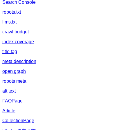
Search Console
robots.txt
llms.txt
crawl budget
index coverage
title tag
meta description
open graph
robots meta
alt text
FAQPage
Article
CollectionPage