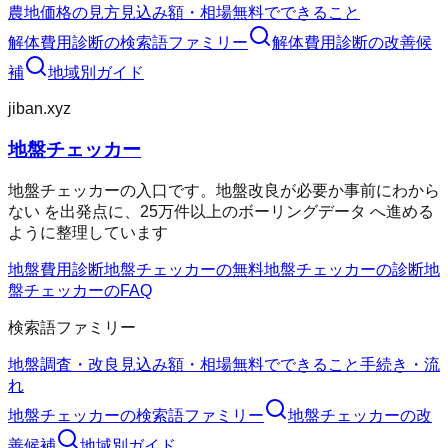
農地価格の見方
見込み額・相場
無料でできること
解体費用診断
の検索語ファミリー
解体費用診断
の改善候
補
地域別ガイド
jiban.xyz
地盤チェッカー
地盤チェッカーの入口です。地盤改良が必要か事前にわから
ない を出発点に、25万件以上のボーリングデータ へ進める
ように整理しています
地盤費用診断
地盤チェッカーの無料
地盤チェッカーの診断
地
盤チェッカーのFAQ
検索語ファミリー
地盤調査・改良
見込み額・相場
無料でできること
手続き・流
れ
地盤チェッカー
の検索語ファミリー
地盤チェッカー
の改
善候補
地域別ガイド