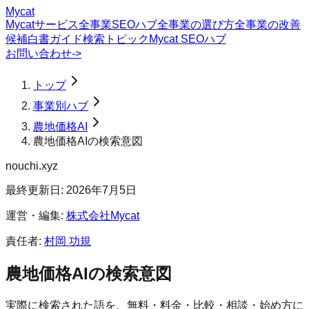
Mycat
Mycatサービス
全事業SEOハブ
全事業の選び方
全事業の改善
候補
白書
ガイド
検索トピック
Mycat SEOハブ
お問い合わせ
->
トップ
事業別ハブ
農地価格AI
農地価格AIの検索意図
nouchi.xyz
最終更新日:
2026年7月5日
運営・編集:
株式会社Mycat
責任者:
村岡 功規
農地価格AI
の検索意図
実際に検索された語を、無料・料金・比較・相談・始め方に