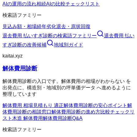
AIの運用の流れ
相続AIの比較チェックリスト
検索語ファミリー
見込み額・相場
経年劣化
退去・原状回復
退去費用 払いすぎ診断
の検索語ファミリー
退去費用 払い
すぎ診断
の改善候補
地域別ガイド
kaitai.xyz
解体費用診断
解体費用診断の入口です。解体費用の相場がわからない を
出発点に、構造別・地域別の坪単価データ へ進めるように
整理しています
解体費用 相場
見積もり 適正
解体費用診断の安心ポイント
解
体費用診断の相談窓口
解体費用診断の進め方
比較チェックリ
スト
木造 解体費用
解体費用診断Q&A
検索語ファミリー