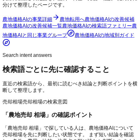
分けて整理したページです。
農地価格AI
の事業詳細
農地転用へ
農地価格AI
の改善候補
農地価格AI
の改善候補一覧
農地価格AI
の検索語ファミリー
農
地価格AI
と同じ事業グループ
農地価格AI
の地域別ガイド
Search intent answers
検索語ごとに先に確認すること
直近の検索語から、最初に読むべき結論と判断ポイントを横
断して整理します。
売却相場
売却相場の検索意図
「
農地売却 相場
」の確認ポイント
「農地売却 相場」で探している人は、農地価格AIについて
売却相場を先に判断したい状態です。 まず短い結論を確認