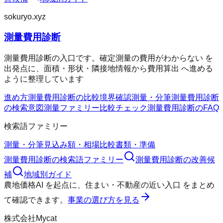
sokuryo.xyz
測量費用診断
測量費用診断の入口です。確定測量の費用がわからない を
出発点に、面積・形状・隣接地情報から費用算出 へ進める
ように整理しています
進め方
測量費用診断の比較
境界確認
測量・分筆
測量費用診断
の検索意図
測量ファミリー
比較チェック
測量費用診断のFAQ
検索語ファミリー
測量・分筆
見込み額・相場
比較
書類・準備
測量費用診断
の検索語ファミリー
測量費用診断
の改善候
補
地域別ガイド
農地価格AI
を起点に、
住まい・不動産の近い入口
をまとめ
て確認できます。
事業の選び方を見る
株式会社Mycat