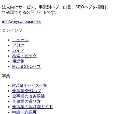
法人向けサービス、事業別ハブ、白書、SEOハブを横断し
て確認できる公開サイトです。
info@mycat.business
コンテンツ
ニュース
ブログ
ガイド
検索トピック
用語集
Mycat SEOハブ
事業
Mycatサービス一覧
全事業SEOハブ
全事業の改善候補
全事業の選び方
全事業の地域別ガイド
申請・許認可