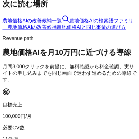
次に読む場所
農地価格AI
の改善候補一覧
農地価格AI
の検索語ファミリ
ー
農地価格AI
の改善候補
農地価格AI
と同じ事業の選び方
Revenue path
農地価格AI
を月10万円に近づける導線
月間
3,000
クリックを前提に、無料確認から料金確認、実サ
イトの申し込みまでを同じ画面で迷わず進めるための導線で
す。
目標売上
100,000
円/月
必要CV数