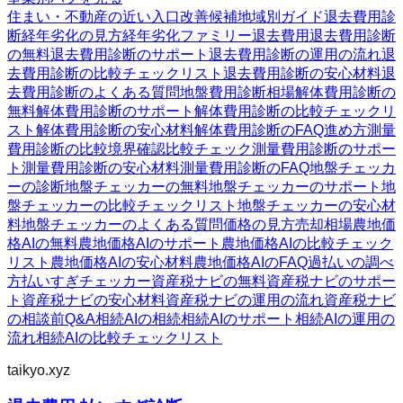
住まい・不動産の近い入口
改善候補
地域別ガイド
退去費用診
断
経年劣化の見方
経年劣化ファミリー
退去費用
退去費用診断
の無料
退去費用診断のサポート
退去費用診断の運用の流れ
退
去費用診断の比較チェックリスト
退去費用診断の安心材料
退
去費用診断のよくある質問
地盤費用診断
相場
解体費用診断の
無料
解体費用診断のサポート
解体費用診断の比較チェックリ
スト
解体費用診断の安心材料
解体費用診断のFAQ
進め方
測量
費用診断の比較
境界確認
比較チェック
測量費用診断のサポー
ト
測量費用診断の安心材料
測量費用診断のFAQ
地盤チェッカ
ーの診断
地盤チェッカーの無料
地盤チェッカーのサポート
地
盤チェッカーの比較チェックリスト
地盤チェッカーの安心材
料
地盤チェッカーのよくある質問
価格の見方
売却相場
農地価
格AIの無料
農地価格AIのサポート
農地価格AIの比較チェック
リスト
農地価格AIの安心材料
農地価格AIのFAQ
過払いの調べ
方
払いすぎチェッカー
資産税ナビの無料
資産税ナビのサポー
ト
資産税ナビの安心材料
資産税ナビの運用の流れ
資産税ナビ
の相談前Q&A
相続AIの相続
相続AIのサポート
相続AIの運用の
流れ
相続AIの比較チェックリスト
taikyo.xyz