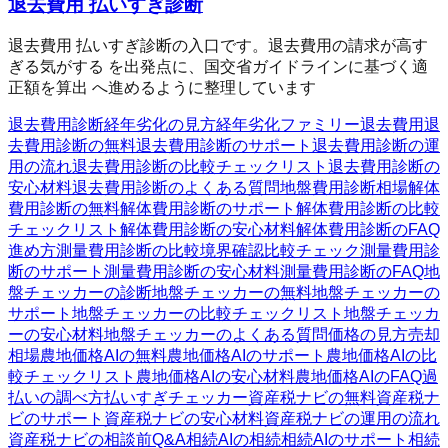
退去費用 払いすぎ診断
退去費用 払いすぎ診断の入口です。退去費用の請求が高す
ぎる気がする を出発点に、国交省ガイドラインに基づく適
正額を算出 へ進めるように整理しています
退去費用診断
経年劣化の見方
経年劣化ファミリー
退去費用
退
去費用診断の無料
退去費用診断のサポート
退去費用診断の運
用の流れ
退去費用診断の比較チェックリスト
退去費用診断の
安心材料
退去費用診断のよくある質問
地盤費用診断
相場
解体
費用診断の無料
解体費用診断のサポート
解体費用診断の比較
チェックリスト
解体費用診断の安心材料
解体費用診断のFAQ
進め方
測量費用診断の比較
境界確認
比較チェック
測量費用診
断のサポート
測量費用診断の安心材料
測量費用診断のFAQ
地
盤チェッカーの診断
地盤チェッカーの無料
地盤チェッカーの
サポート
地盤チェッカーの比較チェックリスト
地盤チェッカ
ーの安心材料
地盤チェッカーのよくある質問
価格の見方
売却
相場
農地価格AIの無料
農地価格AIのサポート
農地価格AIの比
較チェックリスト
農地価格AIの安心材料
農地価格AIのFAQ
過
払いの調べ方
払いすぎチェッカー
資産税ナビの無料
資産税ナ
ビのサポート
資産税ナビの安心材料
資産税ナビの運用の流れ
資産税ナビの相談前Q&A
相続AIの相続
相続AIのサポート
相続