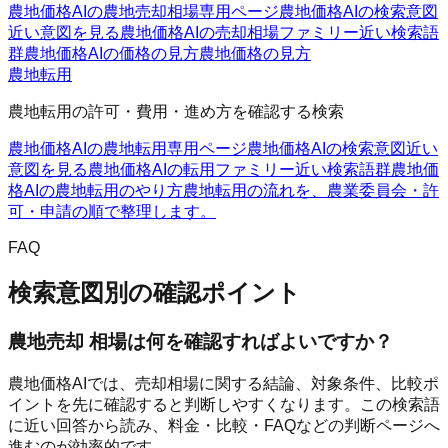
農地価格AIの農地売却相場
専用ページ
農地価格AIの検索意図
近い意図を見る
農地価格AIの売却相場ファミリー
近い検索語
群
農地価格AIの価格の見方
農地価格の見方
農地転用
農地転用の許可・費用・進め方を確認する検索
農地価格AIの農地転用
専用ページ
農地価格AIの検索意図
近い
意図を見る
農地価格AIの転用ファミリー
近い検索語群
農地価
格AIの農地転用のやり方
農地転用の流れを、農業委員会・許
可・申請の順で整理します。
FAQ
検索意図別の確認ポイント
農地売却 相場は何を確認すればよいですか？
農地価格AIでは、売却相場に関する結論、対象条件、比較ポ
イントを先に確認すると判断しやすくなります。この検索語
に近い回答から読み、料金・比較・FAQなどの判断ページへ
進むのが効率的です。