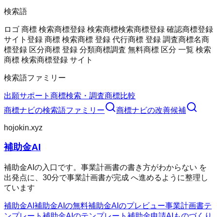
検索語
ロゴ 商標 検索
商標登録 検索
商標検索
商標登録 確認
商標登録
サイト
登録 商標 検索
商標 登録 代行
商標 登録 調査
商標名
商
標登録 区分
商標 登録 分類
商標調査 無料
商標 区分 一覧 検索
商標 検索
商標登録 サイト
検索語ファミリー
出願サポート
商標検索・調査
商標
比較
商標ナビ
の検索語ファミリー
商標ナビ
の改善候補
hojokin.xyz
補助金AI
補助金AIの入口です。事業計画書の書き方がわからない を
出発点に、30分で事業計画書が完成 へ進めるように整理し
ています
補助金AI
補助金AIの無料
補助金AIのプレビュー
事業計画書テ
ンプレート
補助金AIのテンプレート
補助金申請AI
ものづくり