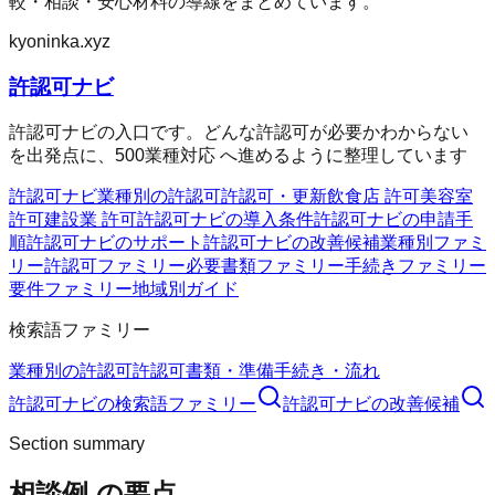
較・相談・安心材料の導線をまとめています。
kyoninka.xyz
許認可ナビ
許認可ナビの入口です。どんな許認可が必要かわからない
を出発点に、500業種対応 へ進めるように整理しています
許認可ナビ
業種別の許認可
許認可・更新
飲食店 許可
美容室
許可
建設業 許可
許認可ナビの導入条件
許認可ナビの申請手
順
許認可ナビのサポート
許認可ナビの改善候補
業種別ファミ
リー
許認可ファミリー
必要書類ファミリー
手続きファミリー
要件ファミリー
地域別ガイド
検索語ファミリー
業種別の許認可
許認可
書類・準備
手続き・流れ
許認可ナビ
の検索語ファミリー
許認可ナビ
の改善候補
Section summary
相談例
の要点