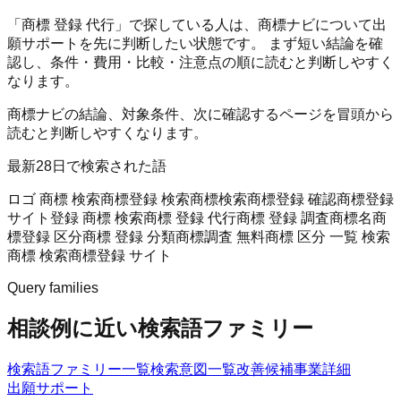
「商標 登録 代行」で探している人は、商標ナビについて出
願サポートを先に判断したい状態です。 まず短い結論を確
認し、条件・費用・比較・注意点の順に読むと判断しやすく
なります。
商標ナビの結論、対象条件、次に確認するページを冒頭から
読むと判断しやすくなります。
最新28日で検索された語
ロゴ 商標 検索
商標登録 検索
商標検索
商標登録 確認
商標登録
サイト
登録 商標 検索
商標 登録 代行
商標 登録 調査
商標名
商
標登録 区分
商標 登録 分類
商標調査 無料
商標 区分 一覧 検索
商標 検索
商標登録 サイト
Query families
相談例に近い検索語ファミリー
検索語ファミリー一覧
検索意図一覧
改善候補
事業詳細
出願サポート