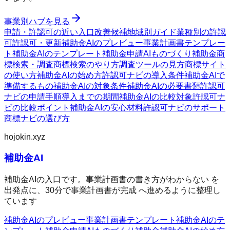
事業別ハブを見る
申請・許認可の近い入口
改善候補
地域別ガイド
業種別の許認
可
許認可・更新
補助金AIのプレビュー
事業計画書テンプレー
ト
補助金AIのテンプレート
補助金申請AI
ものづくり補助金
商
標検索・調査
商標検索のやり方
調査ツールの見方
商標サイト
の使い方
補助金AIの始め方
許認可ナビの導入条件
補助金AIで
準備するもの
補助金AIの対象条件
補助金AIの必要書類
許認可
ナビの申請手順
導入までの期間
補助金AIの比較対象
許認可ナ
ビの比較ポイント
補助金AIの安心材料
許認可ナビのサポート
商標ナビの選び方
hojokin.xyz
補助金AI
補助金AIの入口です。事業計画書の書き方がわからない を
出発点に、30分で事業計画書が完成 へ進めるように整理し
ています
補助金AIのプレビュー
事業計画書テンプレート
補助金AIのテ