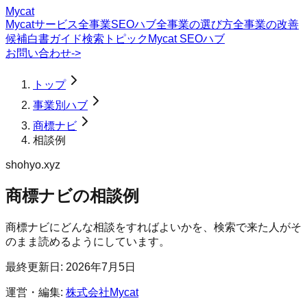
Mycat
Mycatサービス
全事業SEOハブ
全事業の選び方
全事業の改善
候補
白書
ガイド
検索トピック
Mycat SEOハブ
お問い合わせ
->
トップ
事業別ハブ
商標ナビ
相談例
shohyo.xyz
商標ナビ
の
相談例
商標ナビにどんな相談をすればよいかを、検索で来た人がそ
のまま読めるようにしています。
最終更新日:
2026年7月5日
運営・編集:
株式会社Mycat