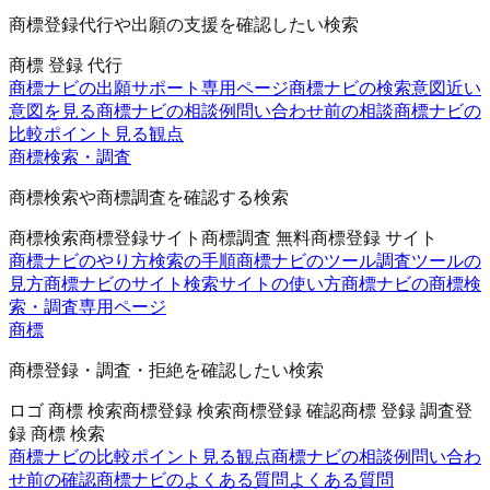
商標登録代行や出願の支援を確認したい検索
商標 登録 代行
商標ナビの出願サポート
専用ページ
商標ナビの検索意図
近い
意図を見る
商標ナビの相談例
問い合わせ前の相談
商標ナビの
比較ポイント
見る観点
商標検索・調査
商標検索や商標調査を確認する検索
商標検索
商標登録サイト
商標調査 無料
商標登録 サイト
商標ナビのやり方
検索の手順
商標ナビのツール
調査ツールの
見方
商標ナビのサイト
検索サイトの使い方
商標ナビの商標検
索・調査
専用ページ
商標
商標登録・調査・拒絶を確認したい検索
ロゴ 商標 検索
商標登録 検索
商標登録 確認
商標 登録 調査
登
録 商標 検索
商標ナビの比較ポイント
見る観点
商標ナビの相談例
問い合わ
せ前の確認
商標ナビのよくある質問
よくある質問