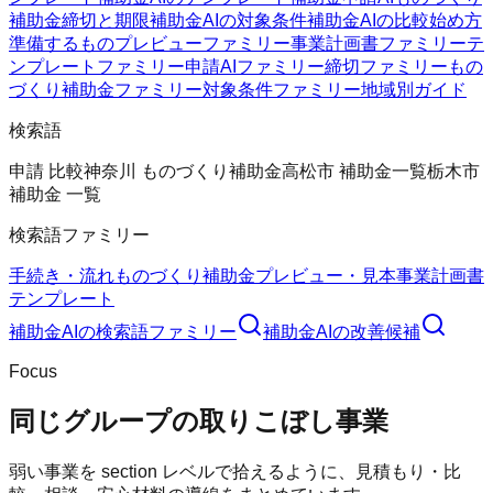
補助金
締切と期限
補助金AIの対象条件
補助金AIの比較
始め方
準備するもの
プレビューファミリー
事業計画書ファミリー
テ
ンプレートファミリー
申請AIファミリー
締切ファミリー
もの
づくり補助金ファミリー
対象条件ファミリー
地域別ガイド
検索語
申請 比較
神奈川 ものづくり補助金
高松市 補助金一覧
栃木市
補助金 一覧
検索語ファミリー
手続き・流れ
ものづくり補助金
プレビュー・見本
事業計画書
テンプレート
補助金AI
の検索語ファミリー
補助金AI
の改善候補
Focus
同じグループの取りこぼし事業
弱い事業を section レベルで拾えるように、見積もり・比