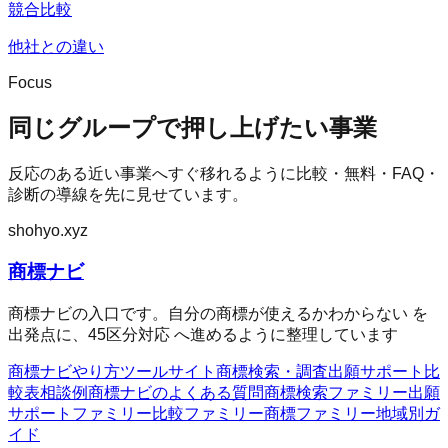
競合比較
他社との違い
Focus
同じグループで押し上げたい事業
反応のある近い事業へすぐ移れるように比較・無料・FAQ・
診断の導線を先に見せています。
shohyo.xyz
商標ナビ
商標ナビの入口です。自分の商標が使えるかわからない を
出発点に、45区分対応 へ進めるように整理しています
商標ナビ
やり方
ツール
サイト
商標検索・調査
出願サポート
比
較表
相談例
商標ナビのよくある質問
商標検索ファミリー
出願
サポートファミリー
比較ファミリー
商標ファミリー
地域別ガ
イド