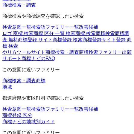
商標検索・調査
商標検索や商標調査を確認したい検索
検索意図一覧
検索語ファミリー一覧
改善候補
ロゴ 商標 検索
商標 区分 一覧 検索
商標 検索
商標検索
商標調
査 無料
商標登録 サイト
商標登録 検索
商標登録サイト
登録 商
標 検索
やり方
ツール
サイト
商標検索・調査
商標検索ファミリー
出願
サポート
商標ナビのFAQ
この意図に近いファミリー
商標検索・調査
商標
地域
都道府県や市区町村で確認したい検索
検索意図一覧
検索語ファミリー一覧
改善候補
商標登録 区分
商標ナビの地域別ガイド
この意図に近いファミリー