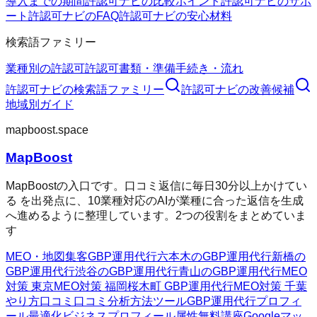
導入までの期間
許認可ナビの比較ポイント
許認可ナビのサポ
ート
許認可ナビのFAQ
許認可ナビの安心材料
検索語ファミリー
業種別の許認可
許認可
書類・準備
手続き・流れ
許認可ナビ
の検索語ファミリー
許認可ナビ
の改善候補
地域別ガイド
mapboost.space
MapBoost
MapBoostの入口です。口コミ返信に毎日30分以上かけてい
る を出発点に、10業種対応のAIが業種に合った返信を生成
へ進めるように整理しています。2つの役割をまとめていま
す
MEO・地図集客
GBP運用代行
六本木のGBP運用代行
新橋の
GBP運用代行
渋谷のGBP運用代行
青山のGBP運用代行
MEO
対策 東京
MEO対策 福岡
桜木町 GBP運用代行
MEO対策 千葉
やり方
口コミ
口コミ分析方法
ツール
GBP運用代行
プロフィ
ール最適化
ビジネスプロフィール属性
無料講座
Googleマッ