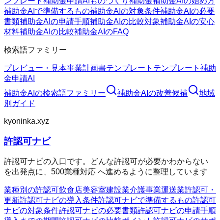
ンプレート
補助金申請AI
ものづくり補助金
補助金AIの始め方
補助金AIで準備するもの
補助金AIの対象条件
補助金AIの必要
書類
補助金AIの申請手順
補助金AIの比較対象
補助金AIの安心
材料
補助金AIの比較
補助金AIのFAQ
検索語ファミリー
プレビュー・見本
事業計画書テンプレート
テンプレート
補助
金申請AI
補助金AI
の検索語ファミリー
補助金AI
の改善候補
地域
別ガイド
kyoninka.xyz
許認可ナビ
許認可ナビの入口です。どんな許認可が必要かわからない
を出発点に、500業種対応 へ進めるように整理しています
業種別の許認可
飲食店
美容室
建設業
介護事業
運送業
許認可・
更新
許認可ナビの導入条件
許認可ナビで準備するもの
許認可
ナビの対象条件
許認可ナビの必要書類
許認可ナビの申請手順