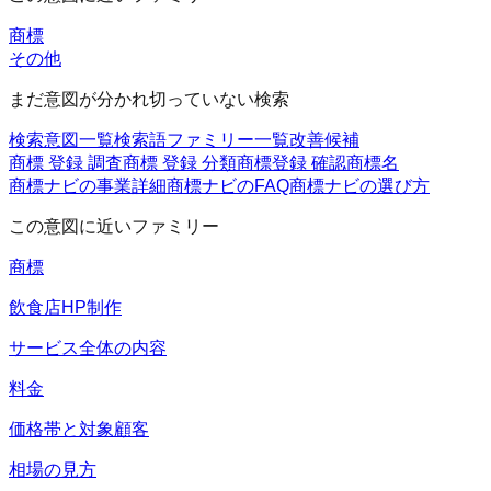
商標
その他
まだ意図が分かれ切っていない検索
検索意図一覧
検索語ファミリー一覧
改善候補
商標 登録 調査
商標 登録 分類
商標登録 確認
商標名
商標ナビの事業詳細
商標ナビのFAQ
商標ナビの選び方
この意図に近いファミリー
商標
飲食店HP制作
サービス全体の内容
料金
価格帯と対象顧客
相場の見方