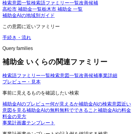
検索意図一覧
検索語ファミリー一覧
改善候補
高松市 補助金一覧
栃木市 補助金 一覧
補助金AIの地域別ガイド
この意図に近いファミリー
手続き・流れ
Query families
補助金 いくらの関連ファミリー
検索語ファミリー一覧
検索意図一覧
改善候補
事業詳細
プレビュー・見本
事前に見えるものを確認したい検索
補助金AIのプレビュー
何が見えるか
補助金AIの検索意図
近い
意図を見る
補助金AIの無料
無料でできること
補助金AIの料金
料金の見方
事業計画書テンプレート
事業計画書テンプレートや記入例を確認する検索