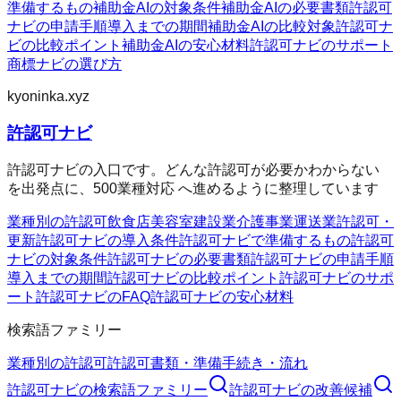
準備するもの
補助金AIの対象条件
補助金AIの必要書類
許認可
ナビの申請手順
導入までの期間
補助金AIの比較対象
許認可ナ
ビの比較ポイント
補助金AIの安心材料
許認可ナビのサポート
商標ナビの選び方
kyoninka.xyz
許認可ナビ
許認可ナビの入口です。どんな許認可が必要かわからない
を出発点に、500業種対応 へ進めるように整理しています
業種別の許認可
飲食店
美容室
建設業
介護事業
運送業
許認可・
更新
許認可ナビの導入条件
許認可ナビで準備するもの
許認可
ナビの対象条件
許認可ナビの必要書類
許認可ナビの申請手順
導入までの期間
許認可ナビの比較ポイント
許認可ナビのサポ
ート
許認可ナビのFAQ
許認可ナビの安心材料
検索語ファミリー
業種別の許認可
許認可
書類・準備
手続き・流れ
許認可ナビ
の検索語ファミリー
許認可ナビ
の改善候補