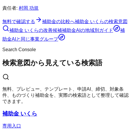
責任者:
村岡 功規
無料で確認する
補助金の比較へ
補助金 いくらの検索意図
補助金 いくらの改善候補
補助金AI
の地域別ガイド
補
助金AI
と同じ事業グループ
Search Console
検索意図から見えている検索語
無料、プレビュー、テンプレート、申請AI、締切、対象条
件、ものづくり補助金を、実際の検索語として整理して確認
できます。
補助金 いくら
専用入口