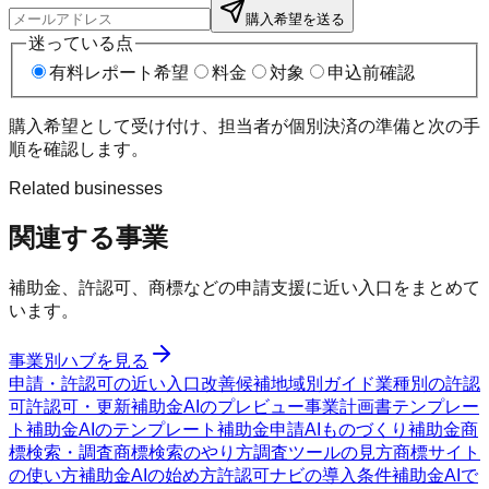
購入希望を送る
迷っている点
有料レポート希望
料金
対象
申込前確認
購入希望として受け付け、担当者が個別決済の準備と次の手
順を確認します。
Related businesses
関連する事業
補助金、許認可、商標などの申請支援に近い入口をまとめて
います。
事業別ハブを見る
申請・許認可の近い入口
改善候補
地域別ガイド
業種別の許認
可
許認可・更新
補助金AIのプレビュー
事業計画書テンプレー
ト
補助金AIのテンプレート
補助金申請AI
ものづくり補助金
商
標検索・調査
商標検索のやり方
調査ツールの見方
商標サイト
の使い方
補助金AIの始め方
許認可ナビの導入条件
補助金AIで