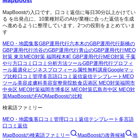
MapBoost
MapBoostの入口です。口コミ返信に毎日30分以上かけてい
る を出発点に、10業種対応のAIが業種に合った返信を生成
へ進めるように整理しています。2つの役割をまとめていま
す
MEO・地図集客
GBP運用代行
六本木のGBP運用代行
新橋の
GBP運用代行
渋谷のGBP運用代行
青山のGBP運用代行
MEO
対策 東京
MEO対策 福岡
桜木町 GBP運用代行
MEO対策 千葉
やり方
口コミ
口コミ分析方法
ツール
GBP運用代行
プロフィ
ール最適化
ビジネスプロフィール属性
無料講座
Googleマッ
プ
比較
口コミ管理
多言語口コミ返信
返信テンプレート
MEO
ツール
美容皮膚科
美容室
整骨院
飲食店
港区 MEO対策
福岡市
中央区 MEO対策
福岡市博多区 MEO対策
広島市中区 MEO対
策
MapBoostのFAQ
MapBoostの比較
検索語ファミリー
MEO・地図集客
口コミ管理
口コミ返信テンプレート
多言語
口コミ返信
MapBoost
の検索語ファミリー
MapBoost
の改善候補
地