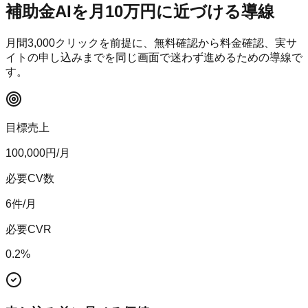
補助金AI
を月10万円に近づける導線
月間
3,000
クリックを前提に、無料確認から料金確認、実サ
イトの申し込みまでを同じ画面で迷わず進めるための導線で
す。
目標売上
100,000
円/月
必要CV数
6
件/月
必要CVR
0.2
%