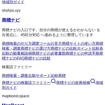
地域別ガイド
shohyo.xyz
商標ナビ
商標ナビの入口です。自分の商標が使えるかわからない を
出発点に、45区分対応 へ進めるように整理しています
商標検索のやり方
調査ツールの見方
商標サイトの使い方
商標
検索・調査
商標ナビの選び方
商標ナビの比較ポイント
比較表
比較の順番
相談例
商標ナビの必要書類
商標ナビの申請手順
商
標ナビのFAQ
商標ナビの比較
検索語ファミリー
商標検索・調査
出願サポート
比較
商標
商標ナビ
の検索語ファミリー
商標ナビ
の改善候補
地域
別ガイド
mapboost.space