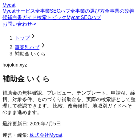
Mycat
Mycatサービス
全事業SEOハブ
全事業の選び方
全事業の改善
候補
白書
ガイド
検索トピック
Mycat SEOハブ
お問い合わせ
->
トップ
事業別ハブ
補助金 いくら
hojokin.xyz
補助金 いくら
補助金の無料確認、プレビュー、テンプレート、申請AI、締
切、対象条件、ものづくり補助金を、実際の検索語として整
理して確認できます。 比較、改善候補、地域別ガイドへそ
のまま進めます。
最終更新日:
2026年7月5日
運営・編集:
株式会社Mycat