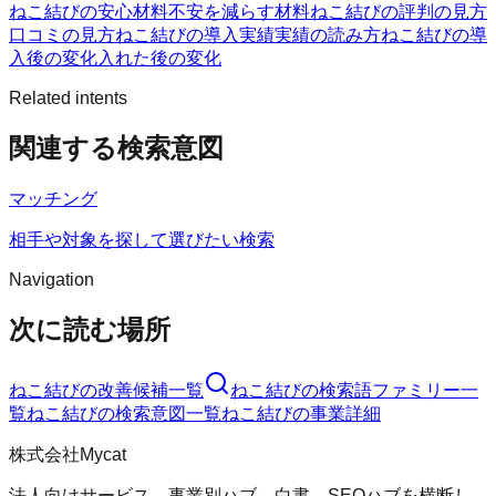
ねこ結びの安心材料
不安を減らす材料
ねこ結びの評判の見方
口コミの見方
ねこ結びの導入実績
実績の読み方
ねこ結びの導
入後の変化
入れた後の変化
Related intents
関連する検索意図
マッチング
相手や対象を探して選びたい検索
Navigation
次に読む場所
ねこ結び
の改善候補一覧
ねこ結び
の検索語ファミリー一
覧
ねこ結び
の検索意図一覧
ねこ結び
の事業詳細
株式会社Mycat
法人向けサービス、事業別ハブ、白書、SEOハブを横断し