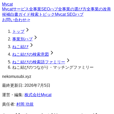
Mycat
Mycatサービス
全事業SEOハブ
全事業の選び方
全事業の改善
候補
白書
ガイド
検索トピック
Mycat SEOハブ
お問い合わせ
->
トップ
事業別ハブ
ねこ結び
ねこ結びの検索意図
ねこ結びの検索語ファミリー
ねこ結びのつながり・マッチングファミリー
nekomusubi.xyz
最終更新日:
2026年7月5日
運営・編集:
株式会社Mycat
責任者:
村岡 功規