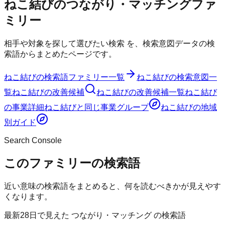
ねこ結び
の
つながり・マッチング
ファ
ミリー
相手や対象を探して選びたい検索
を、検索意図データの検
索語からまとめたページです。
ねこ結び
の検索語ファミリー一覧
ねこ結び
の検索意図一
覧
ねこ結び
の改善候補
ねこ結び
の改善候補一覧
ねこ結び
の事業詳細
ねこ結び
と同じ事業グループ
ねこ結び
の地域
別ガイド
Search Console
このファミリーの検索語
近い意味の検索語をまとめると、何を読むべきかが見えやす
くなります。
最新28日で見えた つながり・マッチング の検索語