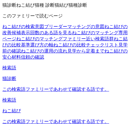
猫診断
ねこ結び
猫種 診断
猫結び
猫種診断
このファミリーで読むページ
ねこ結びの検索意図
ブリーダーマッチングの意図
ねこ結びの
改善候補
表示回数のある語を見る
ねこ結びのマッチング
専用
ページ
ねこ結びのマッチングファミリー
近い検索語群
ねこ結
びの比較基準
選び方の軸
ねこ結びの比較チェックリスト
見学
前の確認
ねこ結びの運用の流れ
見学から定着まで
ねこ結びの
安心材料
信頼の確認
検索語
猫診断
この検索語ファミリーであわせて確認する語です。
検索語
ねこ結び
この検索語ファミリーであわせて確認する語です。