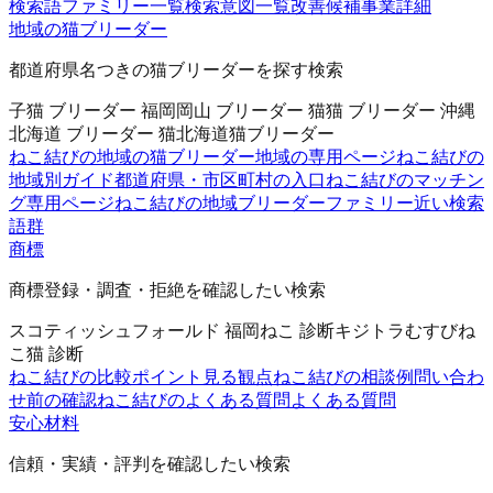
検索語ファミリー一覧
検索意図一覧
改善候補
事業詳細
地域の猫ブリーダー
都道府県名つきの猫ブリーダーを探す検索
子猫 ブリーダー 福岡
岡山 ブリーダー 猫
猫 ブリーダー 沖縄
北海道 ブリーダー 猫
北海道猫ブリーダー
ねこ結びの地域の猫ブリーダー
地域の専用ページ
ねこ結びの
地域別ガイド
都道府県・市区町村の入口
ねこ結びのマッチン
グ
専用ページ
ねこ結びの地域ブリーダーファミリー
近い検索
語群
商標
商標登録・調査・拒絶を確認したい検索
スコティッシュフォールド 福岡
ねこ 診断
キジトラ
むすびね
こ
猫 診断
ねこ結びの比較ポイント
見る観点
ねこ結びの相談例
問い合わ
せ前の確認
ねこ結びのよくある質問
よくある質問
安心材料
信頼・実績・評判を確認したい検索