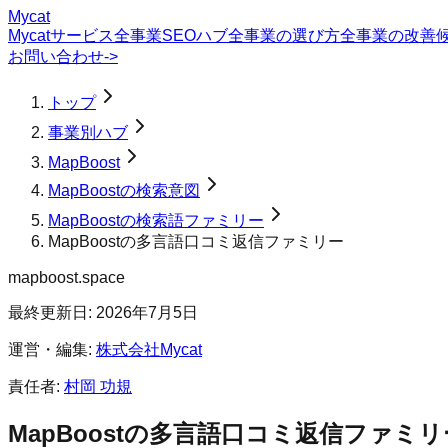
Mycat
Mycatサービス
全事業SEOハブ
全事業の選び方
全事業の改善
お問い合わせ
->
トップ
事業別ハブ
MapBoost
MapBoostの検索意図
MapBoostの検索語ファミリー
MapBoostの多言語口コミ返信ファミリー
mapboost.space
最終更新日:
2026年7月5日
運営・編集:
株式会社Mycat
責任者:
村岡 功規
MapBoost
の
多言語口コミ返信
ファミリ