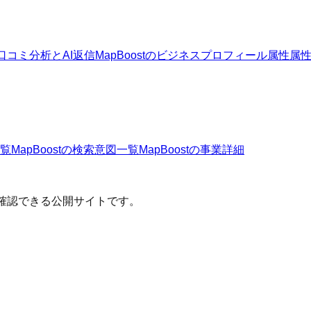
口コミ分析とAI返信
MapBoostのビジネスプロフィール属性
属
覧
MapBoost
の検索意図一覧
MapBoost
の事業詳細
確認できる公開サイトです。