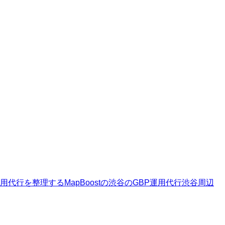
運用代行を整理する
MapBoostの渋谷のGBP運用代行
渋谷周辺