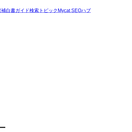
候補
白書
ガイド
検索トピック
Mycat SEOハブ
ー