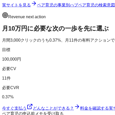
実サイトを見る
ペア育児
の事業別ハブ
ペア育児
の検索意図
Revenue next action
月10万円に必要な次の一歩を先に選ぶ
月間
3,000
クリックのうち
0.37
%、月
11
件の有料アクションで
目標
100,000円
必要CV
11件
必要CVR
0.37%
今すぐ支払う
どんなことができる？
料金を確認する
実
ペア育児の申込前メモを受け取る