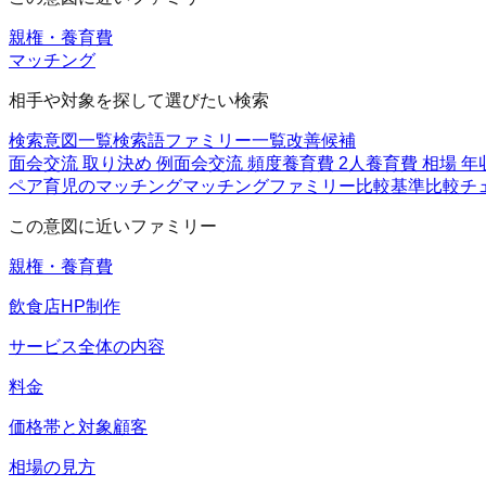
親権・養育費
マッチング
相手や対象を探して選びたい検索
検索意図一覧
検索語ファミリー一覧
改善候補
面会交流 取り決め 例
面会交流 頻度
養育費 2人
養育費 相場 年収
ペア育児のマッチング
マッチングファミリー
比較基準
比較チ
この意図に近いファミリー
親権・養育費
飲食店HP制作
サービス全体の内容
料金
価格帯と対象顧客
相場の見方