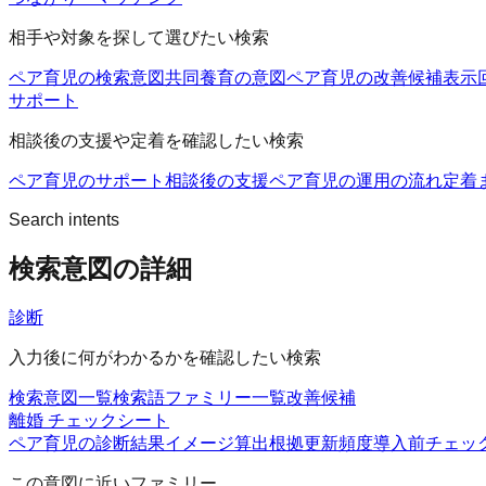
相手や対象を探して選びたい検索
ペア育児の検索意図
共同養育の意図
ペア育児の改善候補
表示
サポート
相談後の支援や定着を確認したい検索
ペア育児のサポート
相談後の支援
ペア育児の運用の流れ
定着
Search intents
検索意図の詳細
診断
入力後に何がわかるかを確認したい検索
検索意図一覧
検索語ファミリー一覧
改善候補
離婚 チェックシート
ペア育児の診断
結果イメージ
算出根拠
更新頻度
導入前チェッ
この意図に近いファミリー