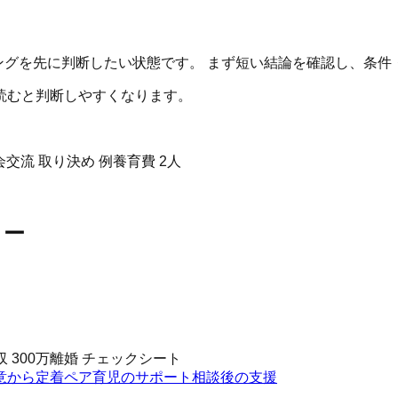
ングを先に判断したい状態です。 まず短い結論を確認し、条
読むと判断しやすくなります。
会交流 取り決め 例
養育費 2人
リー
 300万
離婚 チェックシート
意から定着
ペア育児のサポート
相談後の支援