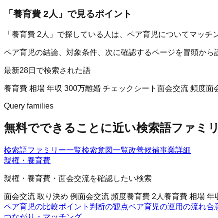
「
養育費 2人
」で見るポイント
「養育費 2人」で探している人は、ペア育児についてマッチ
ペア育児の結論、対象条件、次に確認するページを冒頭から
最新28日で検索された語
養育費 相場 年収 300万
離婚 チェックシート
面会交流 頻度
面
Query families
無料でできることに近い検索語ファミ
検索語ファミリー一覧
検索意図一覧
改善候補
事業詳細
親権・養育費
親権・養育費・面会交流を確認したい検索
面会交流 取り決め 例
面会交流 頻度
養育費 2人
養育費 相場 年収
ペア育児の比較ポイント
判断の観点
ペア育児の運用の流れ
合
つながり・マッチング