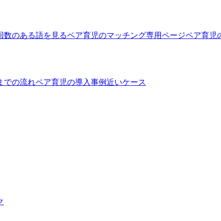
回数のある語を見る
ペア育児のマッチング
専用ページ
ペア育児
までの流れ
ペア育児の導入事例
近いケース
ク