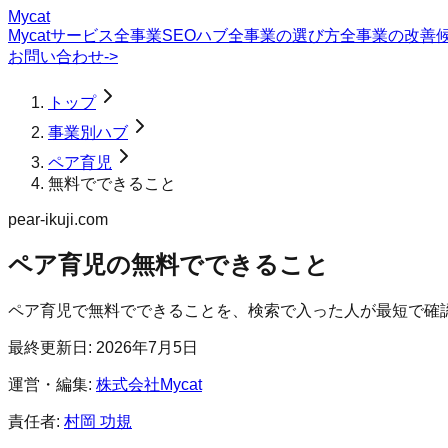
Mycat
Mycatサービス
全事業SEOハブ
全事業の選び方
全事業の改善
お問い合わせ
->
トップ
事業別ハブ
ペア育児
無料でできること
pear-ikuji.com
ペア育児
の
無料でできること
ペア育児で無料でできることを、検索で入った人が最短で確
最終更新日:
2026年7月5日
運営・編集:
株式会社Mycat
責任者:
村岡 功規