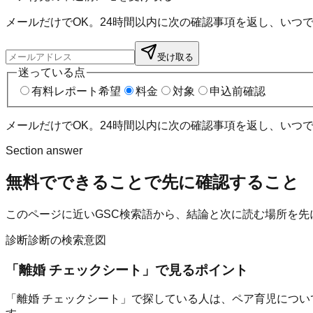
メールだけでOK。24時間以内に次の確認事項を返し、いつ
受け取る
迷っている点
有料レポート希望
料金
対象
申込前確認
メールだけでOK。24時間以内に次の確認事項を返し、いつ
Section answer
無料でできること
で先に確認すること
このページに近いGSC検索語から、結論と次に読む場所を先
診断
診断の検索意図
「
離婚 チェックシート
」で見るポイント
「離婚 チェックシート」で探している人は、ペア育児につい