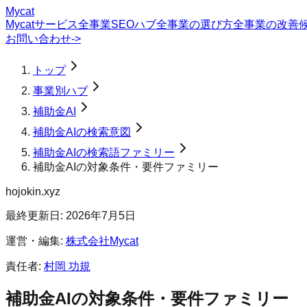
Mycat
Mycatサービス
全事業SEOハブ
全事業の選び方
全事業の改善
お問い合わせ
->
トップ
事業別ハブ
補助金AI
補助金AIの検索意図
補助金AIの検索語ファミリー
補助金AIの対象条件・要件ファミリー
hojokin.xyz
最終更新日:
2026年7月5日
運営・編集:
株式会社Mycat
責任者:
村岡 功規
補助金AI
の
対象条件・要件
ファミリー