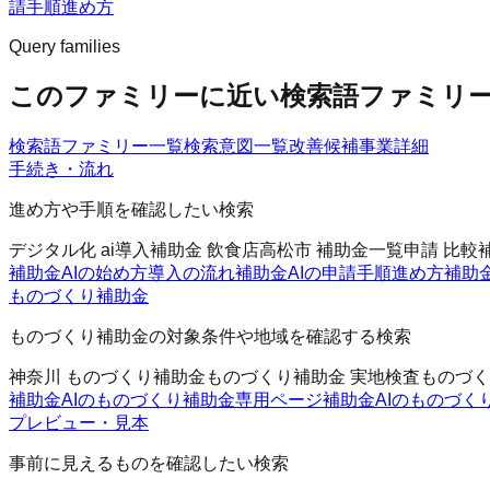
請手順
進め方
Query families
このファミリーに近い検索語ファミリ
検索語ファミリー一覧
検索意図一覧
改善候補
事業詳細
手続き・流れ
進め方や手順を確認したい検索
デジタル化 ai導入補助金 飲食店
高松市 補助金一覧
申請 比較
補助金AIの始め方
導入の流れ
補助金AIの申請手順
進め方
補助
ものづくり補助金
ものづくり補助金の対象条件や地域を確認する検索
神奈川 ものづくり補助金
ものづくり補助金 実地検査
ものづく
補助金AIのものづくり補助金
専用ページ
補助金AIのものづく
プレビュー・見本
事前に見えるものを確認したい検索