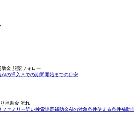
ー
補助金 服薬フォロー
金AIの導入までの期間
開始までの目安
り補助金 流れ
りファミリー
近い検索語群
補助金AIの対象条件
使える条件
補助