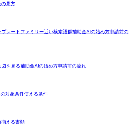
金の見方
ンプレートファミリー
近い検索語群
補助金AIの始め方
申請前の
意図を見る
補助金AIの始め方
申請前の流れ
Iの対象条件
使える条件
類
揃える書類