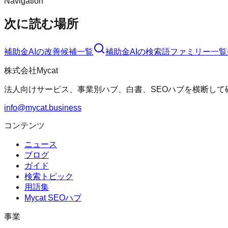
Navigation
次に読む場所
補助金AI
の改善候補一覧
補助金AI
の検索語ファミリー一覧
株式会社Mycat
法人向けサービス、事業別ハブ、白書、SEOハブを横断して
info@mycat.business
コンテンツ
ニュース
ブログ
ガイド
検索トピック
用語集
Mycat SEOハブ
事業