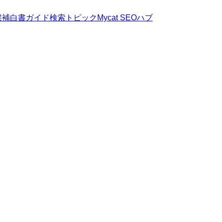
候補
白書
ガイド
検索トピック
Mycat SEOハブ