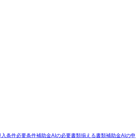
導入条件
必要条件
補助金AIの必要書類
揃える書類
補助金AIの申