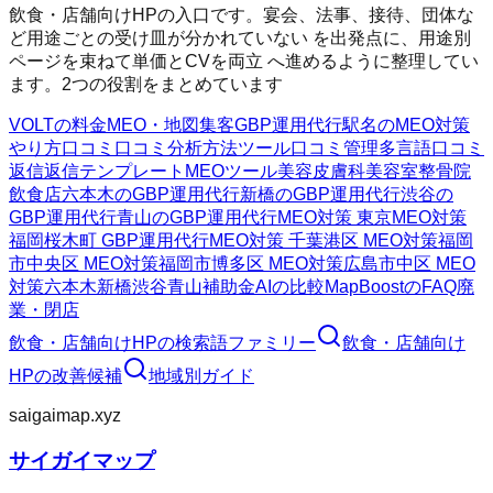
飲食・店舗向けHPの入口です。宴会、法事、接待、団体な
ど用途ごとの受け皿が分かれていない を出発点に、用途別
ページを束ねて単価とCVを両立 へ進めるように整理してい
ます。2つの役割をまとめています
VOLTの料金
MEO・地図集客
GBP運用代行
駅名のMEO対策
やり方
口コミ
口コミ分析方法
ツール
口コミ管理
多言語口コミ
返信
返信テンプレート
MEOツール
美容皮膚科
美容室
整骨院
飲食店
六本木のGBP運用代行
新橋のGBP運用代行
渋谷の
GBP運用代行
青山のGBP運用代行
MEO対策 東京
MEO対策
福岡
桜木町 GBP運用代行
MEO対策 千葉
港区 MEO対策
福岡
市中央区 MEO対策
福岡市博多区 MEO対策
広島市中区 MEO
対策
六本木
新橋
渋谷
青山
補助金AIの比較
MapBoostのFAQ
廃
業・閉店
飲食・店舗向けHP
の検索語ファミリー
飲食・店舗向け
HP
の改善候補
地域別ガイド
saigaimap.xyz
サイガイマップ