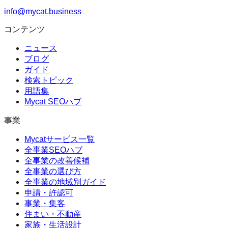
info@mycat.business
コンテンツ
ニュース
ブログ
ガイド
検索トピック
用語集
Mycat SEOハブ
事業
Mycatサービス一覧
全事業SEOハブ
全事業の改善候補
全事業の選び方
全事業の地域別ガイド
申請・許認可
事業・集客
住まい・不動産
家族・生活設計