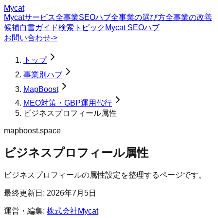
Mycat
Mycatサービス
全事業SEOハブ
全事業の選び方
全事業の改善
候補
白書
ガイド
検索トピック
Mycat SEOハブ
お問い合わせ
->
トップ
事業別ハブ
MapBoost
MEO対策・GBP運用代行
ビジネスプロフィール属性
mapboost.space
ビジネスプロフィール属性
ビジネスプロフィールの属性設定を整理するページです。
最終更新日:
2026年7月5日
運営・編集:
株式会社Mycat