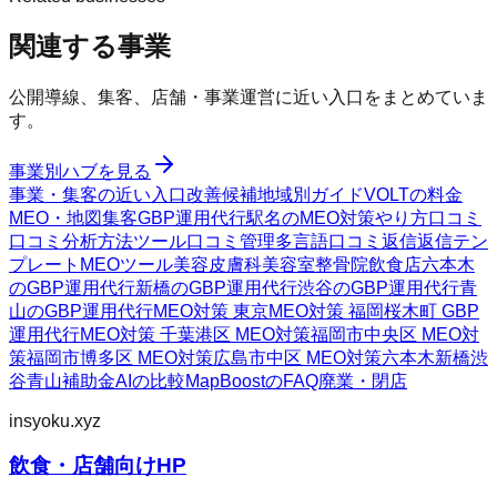
関連する事業
公開導線、集客、店舗・事業運営に近い入口をまとめていま
す。
事業別ハブを見る
事業・集客の近い入口
改善候補
地域別ガイド
VOLTの料金
MEO・地図集客
GBP運用代行
駅名のMEO対策
やり方
口コミ
口コミ分析方法
ツール
口コミ管理
多言語口コミ返信
返信テン
プレート
MEOツール
美容皮膚科
美容室
整骨院
飲食店
六本木
のGBP運用代行
新橋のGBP運用代行
渋谷のGBP運用代行
青
山のGBP運用代行
MEO対策 東京
MEO対策 福岡
桜木町 GBP
運用代行
MEO対策 千葉
港区 MEO対策
福岡市中央区 MEO対
策
福岡市博多区 MEO対策
広島市中区 MEO対策
六本木
新橋
渋
谷
青山
補助金AIの比較
MapBoostのFAQ
廃業・閉店
insyoku.xyz
飲食・店舗向けHP