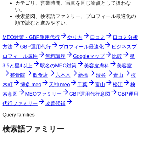
カテゴリ、営業時間、写真を同じ論点として扱わな
い。
検索意図、検索語ファミリー、プロフィール最適化の
順で読むと進みやすい。
MEO対策・GBP運用代行
やり方
口コミ
口コミ分析
方法
GBP運用代行
プロフィール最適化
ビジネスプ
ロフィール属性
無料講座
Googleマップ
比較
星
3.5と星4以上
駅名のMEO対策
美容皮膚科
美容室
整骨院
飲食店
六本木
新橋
渋谷
青山
桜
木町
博多 meo
天神 meo
千葉
富山
松江
検
索意図
MEOファミリー
GBP運用代行意図
GBP運用
代行ファミリー
改善候補
Query families
検索語ファミリー