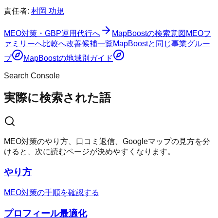
責任者:
村岡 功規
MEO対策・GBP運用代行へ
MapBoost
の検索意図
MEOフ
ァミリーへ
比較へ
改善候補一覧
MapBoost
と同じ事業グルー
プ
MapBoost
の地域別ガイド
Search Console
実際に検索された語
MEO対策のやり方、口コミ返信、Googleマップの見方を分
けると、次に読むページが決めやすくなります。
やり方
MEO対策の手順を確認する
プロフィール最適化