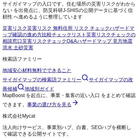
サイガイマップの入口です。住む場所の災害リスクがわから
ない を出発点に、防災科研J-SHISの公開データに基づく信
頼性 へ進めるように整理しています
災害リスク
災害リスク 無料
住所 リスク チェック
ハザードマ
ップ確認の進め方
比較チェックリスト
災害リスクチェックの
相談窓口
災害リスクチェックQ&A
ハザードマップ 見方
地震
洪水 土砂災害
検索語ファミリー
地域
安心材料
無料でできること
サイガイマップ
の検索語ファミリー
サイガイマップ
の改
善候補
地域別ガイド
MapBoost
を起点に、
事業・集客の近い入口
をまとめて確認
できます。
事業の選び方を見る
株式会社Mycat
法人向けサービス、事業別ハブ、白書、SEOハブを横断し
て確認できる公開サイトです。