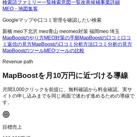
検索語ファミリー一覧
検索意図一覧
改善候補
事業詳細
MEO・地図集客
Googleマップや口コミ管理を確認したい検索
新橋 meo
下北沢 meo
青山 meo
meo対策 福岡
meo 埼玉
MapBoostのやり方
MEO対策の手順
MapBoostの口コミ
口コ
ミ返信の見方
MapBoostの口コミ分析方法
口コミ分析の見方
MapBoostのツール
MEOツールの比較
Revenue path
MapBoost
を月10万円に近づける導線
月間
3,000
クリックを前提に、無料確認から料金確認、実サ
イトの申し込みまでを同じ画面で迷わず進めるための導線で
す。
目標売上