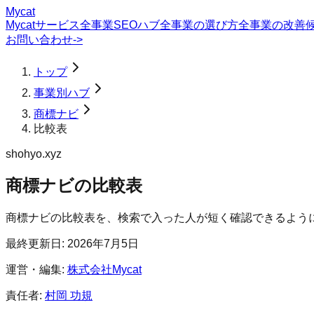
Mycat
Mycatサービス
全事業SEOハブ
全事業の選び方
全事業の改善
お問い合わせ
->
トップ
事業別ハブ
商標ナビ
比較表
shohyo.xyz
商標ナビ
の
比較表
商標ナビの比較表を、検索で入った人が短く確認できるよう
最終更新日:
2026年7月5日
運営・編集:
株式会社Mycat
責任者:
村岡 功規