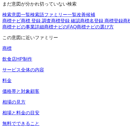
まだ意図が分かれ切っていない検索
検索意図一覧
検索語ファミリー一覧
改善候補
商標ナビ
商標 登録 調査
商標登録 確認
商標名
登録 商標
登録商
商標ナビの事業詳細
商標ナビのFAQ
商標ナビの選び方
この意図に近いファミリー
商標
飲食店HP制作
サービス全体の内容
料金
価格帯と対象顧客
相場の見方
相場と料金の目安
無料でできること