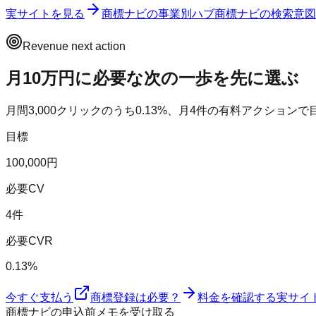
実サイトを見る
商標ナビ
の事業別ハブ
商標ナビ
の検索意図
Revenue next action
月10万円に必要な次の一歩を先に選ぶ
月間
3,000
クリックのうち
0.13
%、月
4
件の有料アクションで
目標
100,000円
必要CV
4件
必要CVR
0.13%
今すぐ支払う
商標登録は必要？
料金を確認する
実サイ
商標ナビの申込前メモを受け取る