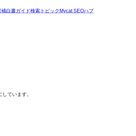
候補
白書
ガイド
検索トピック
Mycat SEOハブ
にしています。