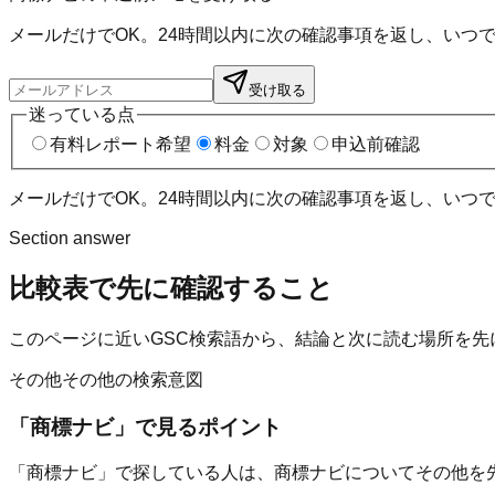
メールだけでOK。24時間以内に次の確認事項を返し、いつ
受け取る
迷っている点
有料レポート希望
料金
対象
申込前確認
メールだけでOK。24時間以内に次の確認事項を返し、いつ
Section answer
比較表
で先に確認すること
このページに近いGSC検索語から、結論と次に読む場所を先
その他
その他の検索意図
「
商標ナビ
」で見るポイント
「商標ナビ」で探している人は、商標ナビについてその他を