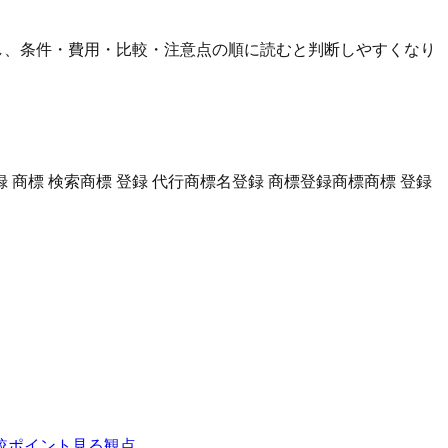
し、条件・費用・比較・注意点の順に読むと判断しやすくなり
録 商標 検索
商標 登録 代行
商標名
登録 商標
登録商標
商標 登録
較ポイント
見る観点