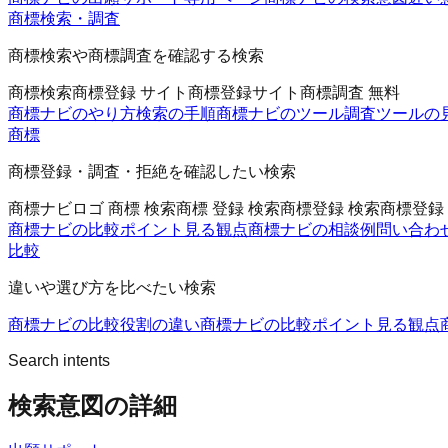
商標検索・調査
商標検索や商標調査を確認する検索
商標検索
商標登録 サイト
商標登録サイト
商標調査 無料
商標ナビのやり方
検索の手順
商標ナビのツール
調査ツールの
商標
商標登録・調査・拒絶を確認したい検索
商標ナビ
ロゴ 商標 検索
商標 登録 検索
商標登録 検索
商標登録
商標ナビの比較ポイント
見る観点
商標ナビの相談例
問い合わ
比較
違いや選び方を比べたい検索
商標ナビの比較
役割の違い
商標ナビの比較ポイント
見る観点
Search intents
検索意図の詳細