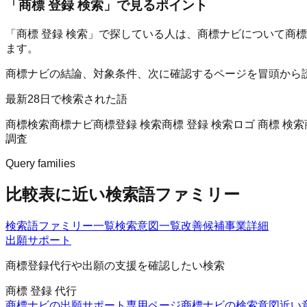
「
商標 登録 検索
」で見るポイント
「商標 登録 検索」で探している人は、商標ナビについて商
ます。
商標ナビの結論、対象条件、次に確認するページを冒頭から
最新28日で検索された語
商標検索
商標ナビ
商標登録 検索
商標 登録 検索
ロゴ 商標 検索
調査
Query families
比較表に近い検索語ファミリー
検索語ファミリー一覧
検索意図一覧
改善候補
事業詳細
出願サポート
商標登録代行や出願の支援を確認したい検索
商標 登録 代行
商標ナビの出願サポート
専用ページ
商標ナビの検索意図
近い