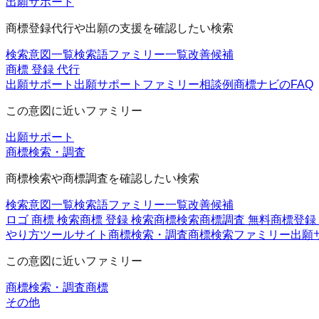
出願サポート
商標登録代行や出願の支援を確認したい検索
検索意図一覧
検索語ファミリー一覧
改善候補
商標 登録 代行
出願サポート
出願サポートファミリー
相談例
商標ナビのFAQ
この意図に近いファミリー
出願サポート
商標検索・調査
商標検索や商標調査を確認したい検索
検索意図一覧
検索語ファミリー一覧
改善候補
ロゴ 商標 検索
商標 登録 検索
商標検索
商標調査 無料
商標登録
やり方
ツール
サイト
商標検索・調査
商標検索ファミリー
出願
この意図に近いファミリー
商標検索・調査
商標
その他