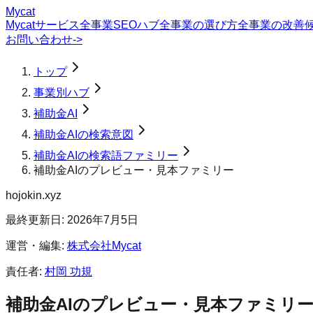
Mycat
Mycatサービス
全事業SEOハブ
全事業の選び方
全事業の改善
お問い合わせ
->
トップ
事業別ハブ
補助金AI
補助金AIの検索意図
補助金AIの検索語ファミリー
補助金AIのプレビュー・見本ファミリー
hojokin.xyz
最終更新日:
2026年7月5日
運営・編集:
株式会社Mycat
責任者:
村岡 功規
補助金AI
の
プレビュー・見本
ファミリ