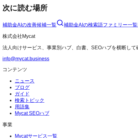
次に読む場所
補助金AI
の改善候補一覧
補助金AI
の検索語ファミリー一覧
株式会社Mycat
法人向けサービス、事業別ハブ、白書、SEOハブを横断して
info@mycat.business
コンテンツ
ニュース
ブログ
ガイド
検索トピック
用語集
Mycat SEOハブ
事業
Mycatサービス一覧