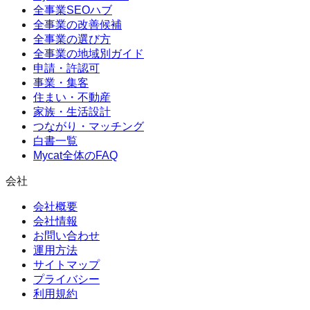
全事業SEOハブ
全事業の改善候補
全事業の選び方
全事業の地域別ガイド
申請・許認可
事業・集客
住まい・不動産
家族・生活設計
つながり・マッチング
白書一覧
Mycat全体のFAQ
会社
会社概要
会社情報
お問い合わせ
運用方法
サイトマップ
プライバシー
利用規約