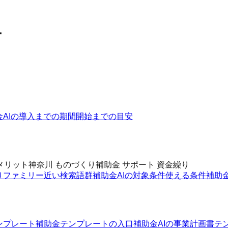
ー
金AIの導入までの期間
開始までの目安
メリット
神奈川 ものづくり補助金 サポート 資金繰り
りファミリー
近い検索語群
補助金AIの対象条件
使える条件
補助
ンプレート
補助金テンプレートの入口
補助金AIの事業計画書テ