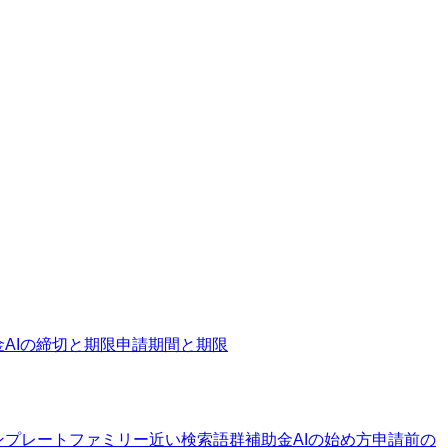
金AIの締切と期限
申請期間と期限
ンプレートファミリー
近い検索語群
補助金AIの始め方
申請前の