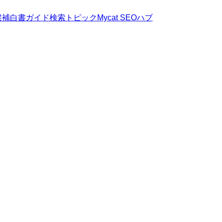
候補
白書
ガイド
検索トピック
Mycat SEOハブ
ー