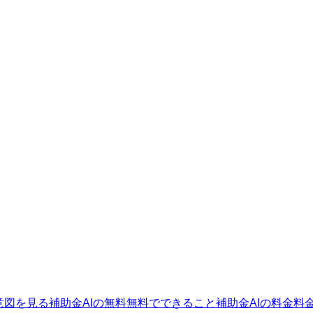
意図を見る
補助金AIの無料
無料でできること
補助金AIの料金
料