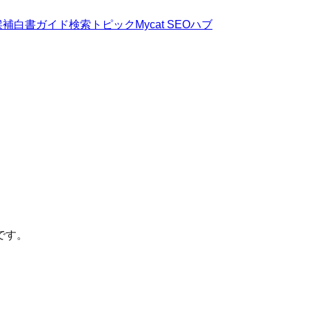
候補
白書
ガイド
検索トピック
Mycat SEOハブ
です。