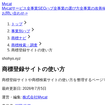
Mycat
Mycatサービス
全事業SEOハブ
全事業の選び方
全事業の改善
お問い合わせ
->
トップ
事業別ハブ
商標ナビ
商標検索・調査
商標登録サイトの使い方
shohyo.xyz
商標登録サイトの使い方
商標登録サイトや商標検索サイトの使い方を整理するページ
最終更新日:
2026年7月5日
運営・編集:
株式会社Mycat