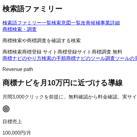
検索語ファミリー
検索語ファミリー一覧
検索意図一覧
改善候補
事業詳細
商標検索・調査
商標検索や商標調査を確認する検索
商標検索
商標登録 サイト
商標登録サイト
商標調査 無料
商標ナビのやり方
検索の手順
商標ナビのツール
調査ツールの
Revenue path
商標ナビ
を月10万円に近づける導線
月間
3,000
クリックを前提に、無料確認から料金確認、実サイ
目標売上
100,000
円/月