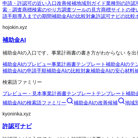
申請・許認可の近い入口
改善候補
地域別ガイド
業種別の許認
索・調査
商標検索のやり方
調査ツールの見方
商標サイトの使
請手順
導入までの期間
補助金AIの比較対象
許認可ナビの比較
hojokin.xyz
補助金AI
補助金AIの入口です。事業計画書の書き方がわからない を出
補助金AIのプレビュー
事業計画書テンプレート
補助金AIのテ
補助金AIの申請手順
補助金AIの比較対象
補助金AIの安心材料
検索語ファミリー
プレビュー・見本
事業計画書テンプレート
テンプレート
補助
補助金AI
の検索語ファミリー
補助金AI
の改善候補
地域
kyoninka.xyz
許認可ナビ