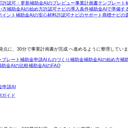
可
許認可・更新
補助金AIのプレビュー
事業計画書テンプレート
い方
補助金AIの始め方
許認可ナビの導入条件
補助金AIで準備す
ポイント
補助金AIの安心材料
許認可ナビのサポート
商標ナビの
発点に、30分で事業計画書が完成 へ進めるように整理してい
ンプレート
補助金申請AI
ものづくり補助金
補助金AIの始め方
補
補助金AIの比較
補助金AIのFAQ
金申請AI
別ガイド