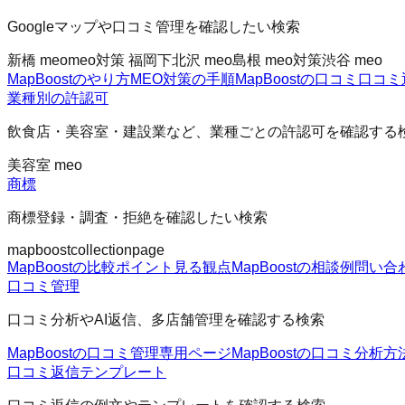
Googleマップや口コミ管理を確認したい検索
新橋 meo
meo対策 福岡
下北沢 meo
島根 meo対策
渋谷 meo
MapBoostのやり方
MEO対策の手順
MapBoostの口コミ
口コミ
業種別の許認可
飲食店・美容室・建設業など、業種ごとの許認可を確認する
美容室 meo
商標
商標登録・調査・拒絶を確認したい検索
mapboost
collectionpage
MapBoostの比較ポイント
見る観点
MapBoostの相談例
問い合
口コミ管理
口コミ分析やAI返信、多店舗管理を確認する検索
MapBoostの口コミ管理
専用ページ
MapBoostの口コミ分析方
口コミ返信テンプレート