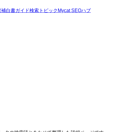
候補
白書
ガイド
検索トピック
Mycat SEOハブ