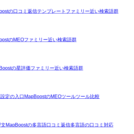
Boostの口コミ返信テンプレートファミリー
近い検索語群
BoostのMEOファミリー
近い検索語群
pBoostの星評価ファミリー
近い検索語群
性設定の入口
MapBoostのMEOツール
ツール比較
型文
MapBoostの多言語口コミ返信
多言語の口コミ対応