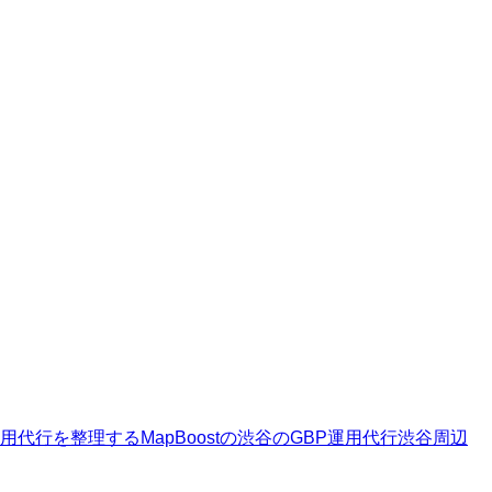
運用代行を整理する
MapBoostの渋谷のGBP運用代行
渋谷周辺