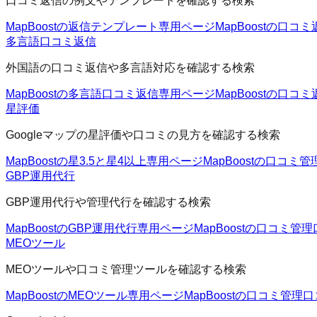
口コミ返信の例文やテンプレートを確認する検索
MapBoostの返信テンプレート
専用ページ
MapBoostの口コミ
多言語口コミ返信
外国語の口コミ返信や多言語対応を確認する検索
MapBoostの多言語口コミ返信
専用ページ
MapBoostの口コミ
星評価
Googleマップの星評価や口コミの見方を確認する検索
MapBoostの星3.5と星4以上
専用ページ
MapBoostの口コミ管
GBP運用代行
GBP運用代行や管理代行を確認する検索
MapBoostのGBP運用代行
専用ページ
MapBoostの口コミ管理
MEOツール
MEOツールや口コミ管理ツールを確認する検索
MapBoostのMEOツール
専用ページ
MapBoostの口コミ管理
口