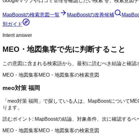
Googleマップや口コミ管理を確認したい検索
を、検索意図デ
MapBoost
の検索意図一覧
MapBoost
の改善候補
MapBoo
別ガイド
Intent answer
MEO・地図集客
で先に判断すること
この意図に含まれる検索語から、最初に読むべき結論と確認
MEO・地図集客
MEO・地図集客の検索意図
meo対策 福岡
「meo対策 福岡」で探している人は、MapBoostにつ
ります。
読むポイント:
MapBoostの結論、対象条件、次に確認す
MEO・地図集客
MEO・地図集客の検索意図