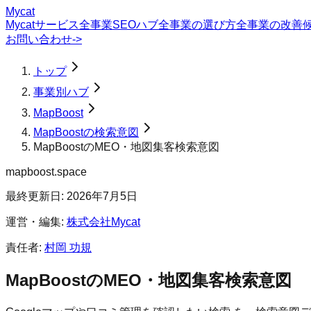
Mycat
Mycatサービス
全事業SEOハブ
全事業の選び方
全事業の改善
お問い合わせ
->
トップ
事業別ハブ
MapBoost
MapBoostの検索意図
MapBoostのMEO・地図集客検索意図
mapboost.space
最終更新日:
2026年7月5日
運営・編集:
株式会社Mycat
責任者:
村岡 功規
MapBoost
の
MEO・地図集客
検索意図