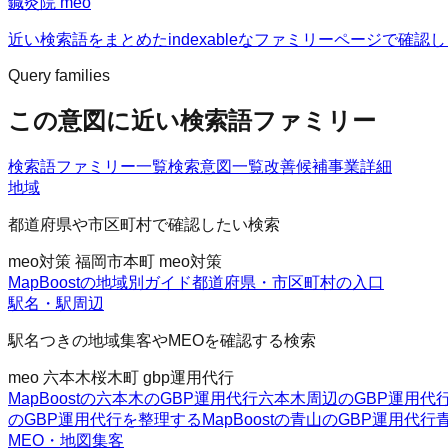
鍼灸院 meo
近い検索語をまとめたindexableなファミリーページで確認
Query families
この意図に近い検索語ファミリー
検索語ファミリー一覧
検索意図一覧
改善候補
事業詳細
地域
都道府県や市区町村で確認したい検索
meo対策 福岡市
本町 meo対策
MapBoostの地域別ガイド
都道府県・市区町村の入口
駅名・駅周辺
駅名つきの地域集客やMEOを確認する検索
meo 六本木
桜木町 gbp運用代行
MapBoostの六本木のGBP運用代行
六本木周辺のGBP運用代
のGBP運用代行を整理する
MapBoostの青山のGBP運用代行
MEO・地図集客