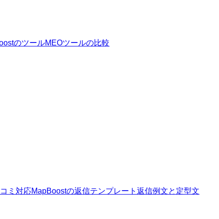
Boostのツール
MEOツールの比較
コミ対応
MapBoostの返信テンプレート
返信例文と定型文