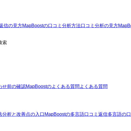
返信の見方
MapBoostの口コミ分析方法
口コミ分析の見方
Map
検索
わせ前の確認
MapBoostのよくある質問
よくある質問
法
分析と改善点の入口
MapBoostの多言語口コミ返信
多言語の口