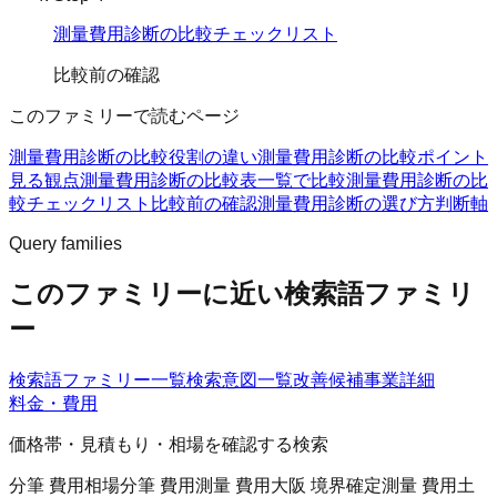
測量費用診断の比較チェックリスト
比較前の確認
このファミリーで読むページ
測量費用診断の比較
役割の違い
測量費用診断の比較ポイント
見る観点
測量費用診断の比較表
一覧で比較
測量費用診断の比
較チェックリスト
比較前の確認
測量費用診断の選び方
判断軸
Query families
このファミリーに近い検索語ファミリ
ー
検索語ファミリー一覧
検索意図一覧
改善候補
事業詳細
料金・費用
価格帯・見積もり・相場を確認する検索
分筆 費用相場
分筆 費用
測量 費用
大阪 境界確定測量 費用
土