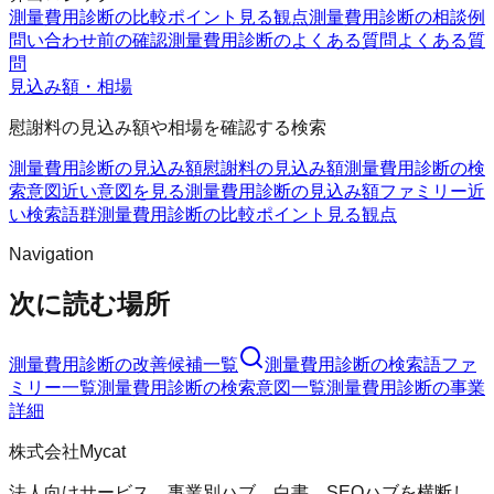
測量費用診断の比較ポイント
見る観点
測量費用診断の相談例
問い合わせ前の確認
測量費用診断のよくある質問
よくある質
問
見込み額・相場
慰謝料の見込み額や相場を確認する検索
測量費用診断の見込み額
慰謝料の見込み額
測量費用診断の検
索意図
近い意図を見る
測量費用診断の見込み額ファミリー
近
い検索語群
測量費用診断の比較ポイント
見る観点
Navigation
次に読む場所
測量費用診断
の改善候補一覧
測量費用診断
の検索語ファ
ミリー一覧
測量費用診断
の検索意図一覧
測量費用診断
の事業
詳細
株式会社Mycat
法人向けサービス、事業別ハブ、白書、SEOハブを横断し