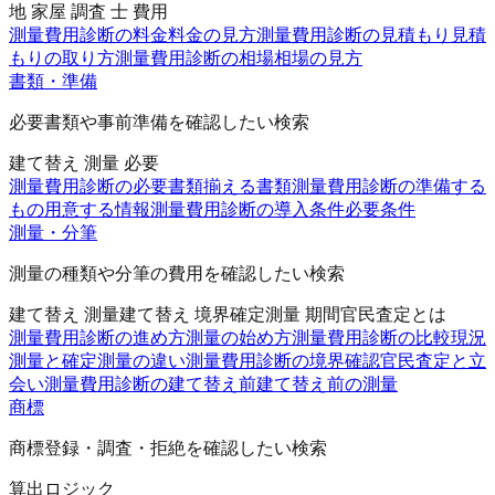
地 家屋 調査 士 費用
測量費用診断の料金
料金の見方
測量費用診断の見積もり
見積
もりの取り方
測量費用診断の相場
相場の見方
書類・準備
必要書類や事前準備を確認したい検索
建て替え 測量 必要
測量費用診断の必要書類
揃える書類
測量費用診断の準備する
もの
用意する情報
測量費用診断の導入条件
必要条件
測量・分筆
測量の種類や分筆の費用を確認したい検索
建て替え 測量
建て替え 境界確定
測量 期間
官民査定とは
測量費用診断の進め方
測量の始め方
測量費用診断の比較
現況
測量と確定測量の違い
測量費用診断の境界確認
官民査定と立
会い
測量費用診断の建て替え前
建て替え前の測量
商標
商標登録・調査・拒絶を確認したい検索
算出ロジック