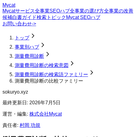
Mycat
Mycatサービス
全事業SEOハブ
全事業の選び方
全事業の改善
候補
白書
ガイド
検索トピック
Mycat SEOハブ
お問い合わせ
->
トップ
事業別ハブ
測量費用診断
測量費用診断の検索意図
測量費用診断の検索語ファミリー
測量費用診断の比較ファミリー
sokuryo.xyz
最終更新日:
2026年7月5日
運営・編集:
株式会社Mycat
責任者:
村岡 功規