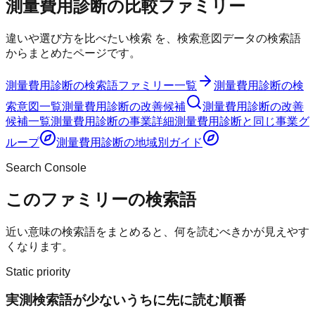
測量費用診断
の
比較
ファミリー
違いや選び方を比べたい検索
を、検索意図データの検索語
からまとめたページです。
測量費用診断
の検索語ファミリー一覧
測量費用診断
の検
索意図一覧
測量費用診断
の改善候補
測量費用診断
の改善
候補一覧
測量費用診断
の事業詳細
測量費用診断
と同じ事業グ
ループ
測量費用診断
の地域別ガイド
Search Console
このファミリーの検索語
近い意味の検索語をまとめると、何を読むべきかが見えやす
くなります。
Static priority
実測検索語が少ないうちに先に読む順番