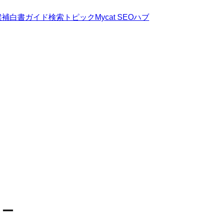
候補
白書
ガイド
検索トピック
Mycat SEOハブ
リー