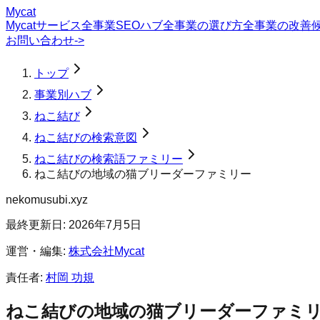
Mycat
Mycatサービス
全事業SEOハブ
全事業の選び方
全事業の改善
お問い合わせ
->
トップ
事業別ハブ
ねこ結び
ねこ結びの検索意図
ねこ結びの検索語ファミリー
ねこ結びの地域の猫ブリーダーファミリー
nekomusubi.xyz
最終更新日:
2026年7月5日
運営・編集:
株式会社Mycat
責任者:
村岡 功規
ねこ結び
の
地域の猫ブリーダー
ファミ