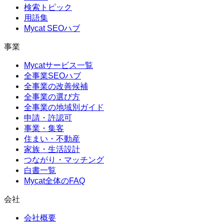
検索トピック
用語集
Mycat SEOハブ
事業
Mycatサービス一覧
全事業SEOハブ
全事業の改善候補
全事業の選び方
全事業の地域別ガイド
申請・許認可
事業・集客
住まい・不動産
家族・生活設計
つながり・マッチング
白書一覧
Mycat全体のFAQ
会社
会社概要