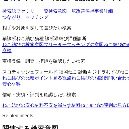
検索語ファミリー一覧
検索意図一覧
改善候補
事業詳細
つながり・マッチング
相手や対象を探して選びたい検索
猫診断
ねこ結び
猫種 診断
猫結び
猫種診断
ねこ結びの検索意図
ブリーダーマッチングの意図
ねこ結びの
商標
商標登録・調査・拒絶を確認したい検索
スコティッシュフォールド 福岡
ねこ 診断
キジトラ
むすびねこ
ねこ結びの比較ポイント
見る観点
ねこ結びの相談例
問い合わ
安心材料
信頼・実績・評判を確認したい検索
ねこ結びの安心材料
不安を減らす材料
ねこ結びの評判の見方
Related intents
関連する検索意図