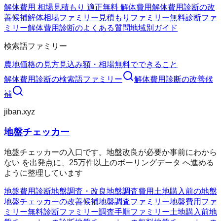
解体費用 相場
見積もり 適正
無料 解体費用
解体費用診断の改
善候補
解体相場ファミリー
見積もりファミリー
無料診断ファ
ミリー
解体費用診断のよくある質問
地域別ガイド
検索語ファミリー
農地価格の見方
見込み額・相場
無料でできること
解体費用診断
の検索語ファミリー
解体費用診断
の改善候
補
jiban.xyz
地盤チェッカー
地盤チェッカーの入口です。地盤改良が必要か事前にわから
ない を出発点に、25万件以上のボーリングデータ へ進める
ように整理しています
地盤費用診断
地盤調査・改良
地盤調査費用
土地購入前の地盤
地盤チェッカーの改善候補
地盤調査ファミリー
地盤費用ファ
ミリー
無料診断ファミリー
調査手順ファミリー
土地購入前
地