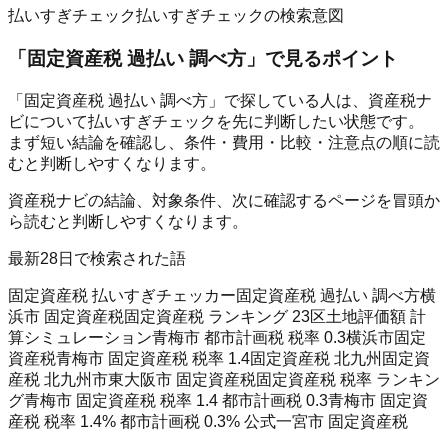
払いすぎチェック
払いすぎチェックの検索意図
「
固定資産税 過払い 調べ方
」で見るポイント
「固定資産税 過払い 調べ方」で探している人は、資産税ナ
ビについて払いすぎチェックを先に判断したい状態です。
まず短い結論を確認し、条件・費用・比較・注意点の順に読
むと判断しやすくなります。
資産税ナビの結論、対象条件、次に確認するページを冒頭か
ら読むと判断しやすくなります。
最新28日で検索された語
固定資産税 払いすぎチェッカー
固定資産税 過払い 調べ方
横
浜市 固定資産税
固定資産税 ランキング 23区
土地評価額 計
算シミュレーション
青梅市 都市計画税 税率 0.3
横浜市固定
資産税
青梅市 固定資産税 税率 1.4
固定資産税 北九州
固定資
産税 北九州市
東大阪市 固定資産税
固定資産税 税率 ランキン
グ
青梅市 固定資産税 税率 1.4 都市計画税 0.3
青梅市 固定資
産税 税率 1.4% 都市計画税 0.3% 公式
一宮市 固定資産税