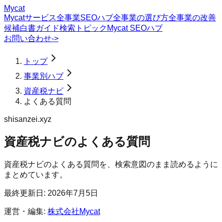
Mycat
Mycatサービス
全事業SEOハブ
全事業の選び方
全事業の改善
候補
白書
ガイド
検索トピック
Mycat SEOハブ
お問い合わせ
->
トップ
事業別ハブ
資産税ナビ
よくある質問
shisanzei.xyz
資産税ナビ
の
よくある質問
資産税ナビのよくある質問を、検索意図のまま読めるように
まとめています。
最終更新日:
2026年7月5日
運営・編集:
株式会社Mycat