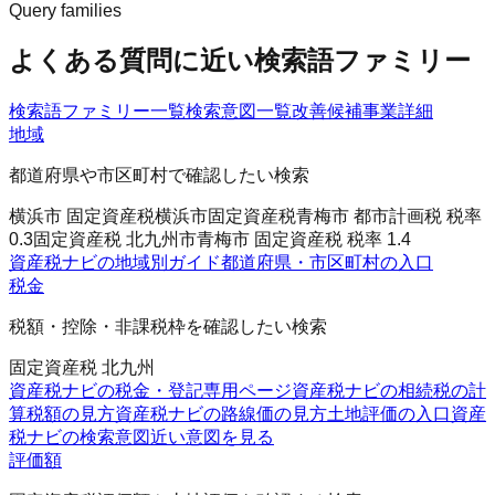
Query families
よくある質問に近い検索語ファミリー
検索語ファミリー一覧
検索意図一覧
改善候補
事業詳細
地域
都道府県や市区町村で確認したい検索
横浜市 固定資産税
横浜市固定資産税
青梅市 都市計画税 税率
0.3
固定資産税 北九州市
青梅市 固定資産税 税率 1.4
資産税ナビの地域別ガイド
都道府県・市区町村の入口
税金
税額・控除・非課税枠を確認したい検索
固定資産税 北九州
資産税ナビの税金・登記
専用ページ
資産税ナビの相続税の計
算
税額の見方
資産税ナビの路線価の見方
土地評価の入口
資産
税ナビの検索意図
近い意図を見る
評価額