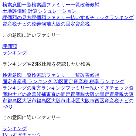
検索意図一覧
検索語ファミリー一覧
改善候補
土地評価額 計算シミュレーション
評価額の見方
評価額ファミリー
払いすぎチェック
ランキング
資産税ナビの改善候補
大阪の固定資産税
この意図に近いファミリー
評価額
ランキング
ランキングや23区比較を確認したい検索
検索意図一覧
検索語ファミリー一覧
改善候補
固定資産税 ランキング 23区
固定資産税 税率 ランキング
ランキングの見方
ランキングファミリー
払いすぎチェック
資
産税ナビの改善候補
東京の固定資産税
大阪の固定資産税
大阪
市都島区
大阪市福島区
大阪市此花区
大阪市西区
資産税ナビの
FAQ
この意図に近いファミリー
ランキング
払いすぎチェック