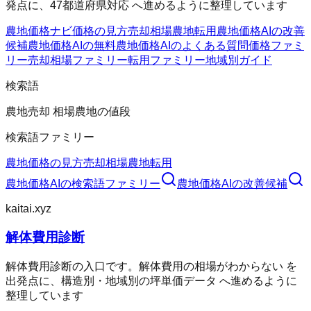
発点に、47都道府県対応 へ進めるように整理しています
農地価格ナビ
価格の見方
売却相場
農地転用
農地価格AIの改善
候補
農地価格AIの無料
農地価格AIのよくある質問
価格ファミ
リー
売却相場ファミリー
転用ファミリー
地域別ガイド
検索語
農地売却 相場
農地の値段
検索語ファミリー
農地価格の見方
売却相場
農地転用
農地価格AI
の検索語ファミリー
農地価格AI
の改善候補
kaitai.xyz
解体費用診断
解体費用診断の入口です。解体費用の相場がわからない を
出発点に、構造別・地域別の坪単価データ へ進めるように
整理しています