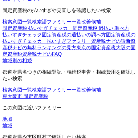
固定資産税の払いすぎや見直しを確認したい検索
検索意図一覧
検索語ファミリー一覧
改善候補
固定資産税 払いすぎチェッカー
固定資産税 過払い 調べ方
払いすぎチェック
固定資産税の過払いの調べ方
固定資産税の
払いすぎチェッカー
払いすぎファミリー
資産税ナビの診断
資
産税ナビの無料
ランキングの見方
東京の固定資産税
大阪の固
定資産税
資産税ナビのFAQ
地域別の相続
都道府県名つきの相続登記・相続税申告・相続費用を確認し
たい検索
検索意図一覧
検索語ファミリー一覧
改善候補
東大阪市 固定資産税
この意図に近いファミリー
地域
地域
都道府県や市区町村で確認したい検索