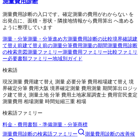
測量費用診断
測量費用診断の入口です。確定測量の費用がわからない を
出発点に、面積・形状・隣接地情報から費用算出 へ進める
ように整理しています
測量・分筆
測量・分筆
進め方
測量費用診断の比較
境界確認
建
て替え前
建て替え前の測量
分筆費用
測量の期間
測量費用診断
の検索意図
測量ファミリー
測量費用ファミリー
比較ファミリ
ー
必要書類ファミリー
地域別ガイド
検索語
現況測量 費用
建て替え 測量 必要
分筆 費用相場
建て替え 境
界確定
分筆 費用
大阪 境界確定測量 費用
測量 期間
算出ロジッ
ク
建て替え 測量
土地 分筆 費用
土地家屋調査士 費用
官民査定
測量費用 相場
測量 時間短縮
三重 相場
検索語ファミリー
料金・費用
書類・準備
測量・分筆
商標
測量費用診断
の検索語ファミリー
測量費用診断
の改善候