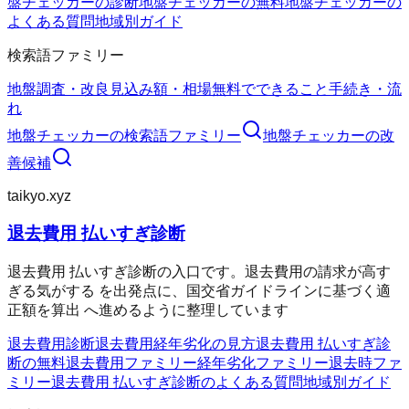
盤チェッカーの診断
地盤チェッカーの無料
地盤チェッカーの
よくある質問
地域別ガイド
検索語ファミリー
地盤調査・改良
見込み額・相場
無料でできること
手続き・流
れ
地盤チェッカー
の検索語ファミリー
地盤チェッカー
の改
善候補
taikyo.xyz
退去費用 払いすぎ診断
退去費用 払いすぎ診断の入口です。退去費用の請求が高す
ぎる気がする を出発点に、国交省ガイドラインに基づく適
正額を算出 へ進めるように整理しています
退去費用診断
退去費用
経年劣化の見方
退去費用 払いすぎ診
断の無料
退去費用ファミリー
経年劣化ファミリー
退去時ファ
ミリー
退去費用 払いすぎ診断のよくある質問
地域別ガイド