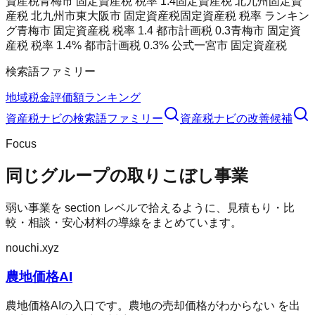
資産税
青梅市 固定資産税 税率 1.4
固定資産税 北九州
固定資
産税 北九州市
東大阪市 固定資産税
固定資産税 税率 ランキン
グ
青梅市 固定資産税 税率 1.4 都市計画税 0.3
青梅市 固定資
産税 税率 1.4% 都市計画税 0.3% 公式
一宮市 固定資産税
検索語ファミリー
地域
税金
評価額
ランキング
資産税ナビ
の検索語ファミリー
資産税ナビ
の改善候補
Focus
同じグループの取りこぼし事業
弱い事業を section レベルで拾えるように、見積もり・比
較・相談・安心材料の導線をまとめています。
nouchi.xyz
農地価格AI
農地価格AIの入口です。農地の売却価格がわからない を出