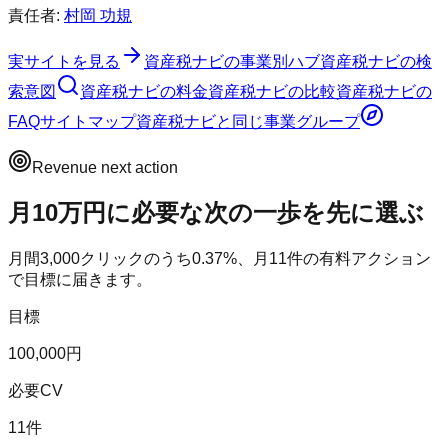
責任者:
村岡 功規
実サイトを見る
資産税ナビ
の事業別ハブ
資産税ナビ
の検
索意図
資産税ナビ
の料金
資産税ナビ
の比較
資産税ナビ
の
FAQ
サイトマップ
資産税ナビ
と同じ事業グループ
Revenue next action
月10万円に必要な次の一歩を先に選ぶ
月間
3,000
クリックのうち
0.37
%、月
11
件の有料アクション
で目標に届きます。
目標
100,000円
必要CV
11件