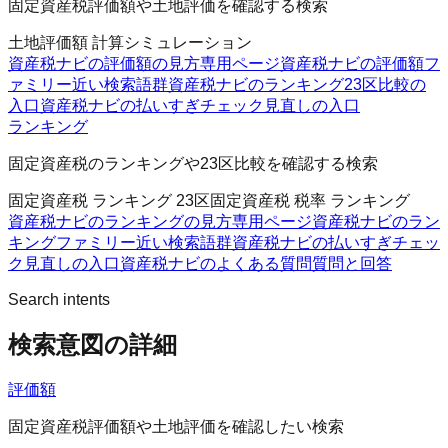
固定資産税評価額や土地評価を確認する検索
土地評価額 計算シミュレーション
資産税ナビの評価額の見方
専用ページ
資産税ナビの評価額フ
ァミリー
近い検索語群
資産税ナビのランキング
23区比較の
入口
資産税ナビの払いすぎチェック
見直しの入口
ランキング
固定資産税のランキングや23区比較を確認する検索
固定資産税 ランキング 23区
固定資産税 税率 ランキング
資産税ナビのランキングの見方
専用ページ
資産税ナビのラン
キングファミリー
近い検索語群
資産税ナビの払いすぎチェッ
ク
見直しの入口
資産税ナビのよくある質問
質問と回答
Search intents
検索意図の詳細
評価額
固定資産税評価額や土地評価を確認したい検索