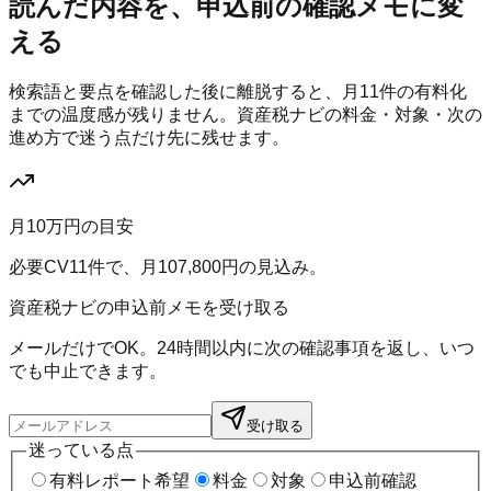
読んだ内容を、申込前の確認メモに変
える
検索語と要点を確認した後に離脱すると、月
11
件の有料化
までの温度感が残りません。
資産税ナビ
の料金・対象・次の
進め方で迷う点だけ先に残せます。
月10万円の目安
必要CV
11
件で、月
107,800
円の見込み。
資産税ナビの申込前メモを受け取る
メールだけでOK。24時間以内に次の確認事項を返し、いつ
でも中止できます。
受け取る
迷っている点
有料レポート希望
料金
対象
申込前確認