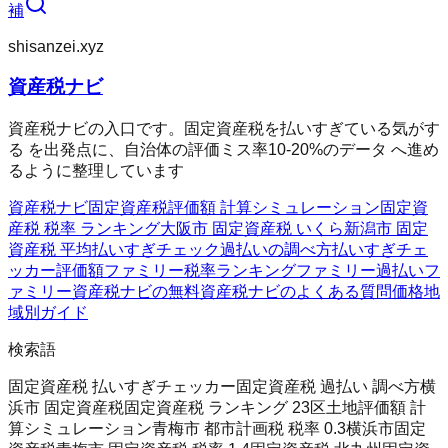
補
shisanzei.xyz
資産税ナビ
資産税ナビの入口です。固定資産税を払いすぎている気がす
る を出発点に、自治体の評価ミス率10-20%のデータ へ進め
るように整理しています
資産税ナビ
固定資産税評価額 計算シミュレーション
固定資
産税 税率 ランキング
大阪市 固定資産税 いくら
新潟市 固定
資産税 平均
払いすぎチェック
過払いの調べ方
払いすぎチェ
ッカー
評価額ファミリー
税率ランキングファミリー
過払いフ
ァミリー
資産税ナビの無料
資産税ナビのよくある質問
価格
地
域別ガイド
検索語
固定資産税 払いすぎチェッカー
固定資産税 過払い 調べ方
横
浜市 固定資産税
固定資産税 ランキング 23区
土地評価額 計
算シミュレーション
青梅市 都市計画税 税率 0.3
横浜市固定