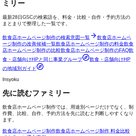
ミリー
最新28日GSCの検索語を、料金・比較・自作・予約方法の
まとまりで整理した一覧です。
飲食店ホームページ制作
の検索意図一覧
飲食店ホームペ
ージ制作
の改善候補一覧
飲食店ホームページ制作
の料金
飲食
店ホームページ制作
の比較
飲食店ホームページ制作
のFAQ
飲
食・店舗向けHP
と同じ事業グループ
飲食・店舗向けHP
の地域別ガイド
Insyoku
先に読むファミリー
飲食店ホームページ制作では、用途別ページだけでなく、制
作費、比較、自作、予約方法を先に読むと判断しやすくなり
ます。
飲食店ホームページ制作
飲食店ホームページ制作 料金
比較