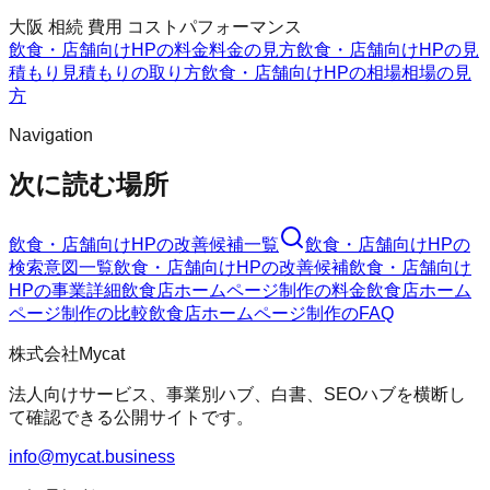
大阪 相続 費用 コストパフォーマンス
飲食・店舗向けHPの料金
料金の見方
飲食・店舗向けHPの見
積もり
見積もりの取り方
飲食・店舗向けHPの相場
相場の見
方
Navigation
次に読む場所
飲食・店舗向けHP
の改善候補一覧
飲食・店舗向けHP
の
検索意図一覧
飲食・店舗向けHP
の改善候補
飲食・店舗向け
HP
の事業詳細
飲食店ホームページ制作
の料金
飲食店ホーム
ページ制作
の比較
飲食店ホームページ制作
のFAQ
株式会社Mycat
法人向けサービス、事業別ハブ、白書、SEOハブを横断し
て確認できる公開サイトです。
info@mycat.business