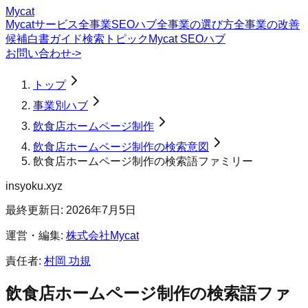
Mycat
Mycatサービス
全事業SEOハブ
全事業の選び方
全事業の改善
候補
白書
ガイド
検索トピック
Mycat SEOハブ
お問い合わせ
->
トップ
事業別ハブ
飲食店ホームページ制作
飲食店ホームページ制作の検索意図
飲食店ホームページ制作の検索語ファミリー
insyoku.xyz
最終更新日:
2026年7月5日
運営・編集:
株式会社Mycat
責任者:
村岡 功規
飲食店ホームページ制作
の検索語ファ