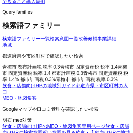
できること
導入事例
Query families
検索語ファミリー
検索語ファミリー一覧
検索意図一覧
改善候補
事業詳細
地域
都道府県や市区町村で確認したい検索
青梅市 都市計画税 税率 0.3
青梅市 固定資産税 税率 1.4
青梅
市 固定資産税 税率 1.4 都市計画税 0.3
青梅市 固定資産税 税
率 1.4% 都市計画税 0.3%
青梅市 都市計画税 税率 0.3%
飲食・店舗向けHPの地域別ガイド
都道府県・市区町村の入
口
MEO・地図集客
Googleマップや口コミ管理を確認したい検索
明石 meo対策
飲食・店舗向けHPのMEO・地図集客
専用ページ
飲食・店舗
向けHPの検索意図
近い意図を見る
飲食・店舗向けHPの地域