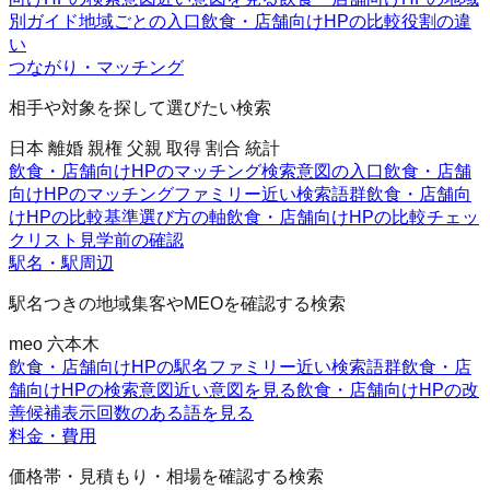
別ガイド
地域ごとの入口
飲食・店舗向けHPの比較
役割の違
い
つながり・マッチング
相手や対象を探して選びたい検索
日本 離婚 親権 父親 取得 割合 統計
飲食・店舗向けHPのマッチング
検索意図の入口
飲食・店舗
向けHPのマッチングファミリー
近い検索語群
飲食・店舗向
けHPの比較基準
選び方の軸
飲食・店舗向けHPの比較チェッ
クリスト
見学前の確認
駅名・駅周辺
駅名つきの地域集客やMEOを確認する検索
meo 六本木
飲食・店舗向けHPの駅名ファミリー
近い検索語群
飲食・店
舗向けHPの検索意図
近い意図を見る
飲食・店舗向けHPの改
善候補
表示回数のある語を見る
料金・費用
価格帯・見積もり・相場を確認する検索