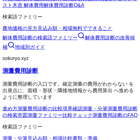
スト
木造 解体費用
解体費用診断Q&A
検索語ファミリー
農地価格の見方
見込み額・相場
無料でできること
解体費用診断
の検索語ファミリー
解体費用診断
の改善候
補
地域別ガイド
sokuryo.xyz
測量費用診断
測量費用診断の入口です。確定測量の費用がわからない を
出発点に、面積・形状・隣接地情報から費用算出 へ進める
ように整理しています
進め方
測量費用診断の比較
境界確認
測量・分筆
測量費用診断
の検索意図
測量ファミリー
比較チェック
測量費用診断のFAQ
検索語ファミリー
測量・分筆
見込み額・相場
比較
書類・準備