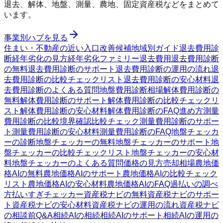
退去、解体、地盤、測量、農地、固定資産税などをまとめて
います。
事業別ハブを見る
住まい・不動産の近い入口
改善候補
地域別ガイド
退去費用診
断
経年劣化の見方
経年劣化ファミリー
退去費用
退去費用診断
の無料
退去費用診断のサポート
退去費用診断の運用の流れ
退
去費用診断の比較チェックリスト
退去費用診断の安心材料
退
去費用診断のよくある質問
地盤費用診断
相場
解体費用診断の
無料
解体費用診断のサポート
解体費用診断の比較チェックリ
スト
解体費用診断の安心材料
解体費用診断のFAQ
進め方
測量
費用診断の比較
境界確認
比較チェック
測量費用診断のサポー
ト
測量費用診断の安心材料
測量費用診断のFAQ
地盤チェッカ
ーの診断
地盤チェッカーの無料
地盤チェッカーのサポート
地
盤チェッカーの比較チェックリスト
地盤チェッカーの安心材
料
地盤チェッカーのよくある質問
価格の見方
売却相場
農地価
格AIの無料
農地価格AIのサポート
農地価格AIの比較チェック
リスト
農地価格AIの安心材料
農地価格AIのFAQ
過払いの調べ
方
払いすぎチェッカー
資産税ナビの無料
資産税ナビのサポー
ト
資産税ナビの安心材料
資産税ナビの運用の流れ
資産税ナビ
の相談前Q&A
相続AIの相続
相続AIのサポート
相続AIの運用の