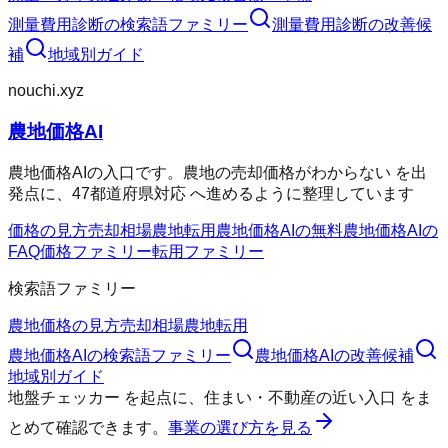
測量費用診断
の検索語ファミリー
測量費用診断
の改善候
補
地域別ガイド
nouchi.xyz
農地価格AI
農地価格AIの入口です。農地の売却価格がわからない を出
発点に、47都道府県対応 へ進めるように整理しています
価格の見方
売却相場
農地転用
農地価格AIの無料
農地価格AIの
FAQ
価格ファミリー
転用ファミリー
検索語ファミリー
農地価格の見方
売却相場
農地転用
農地価格AI
の検索語ファミリー
農地価格AI
の改善候補
地域別ガイド
地盤チェッカー
を起点に、
住まい・不動産の近い入口
をま
とめて確認できます。
事業の選び方を見る