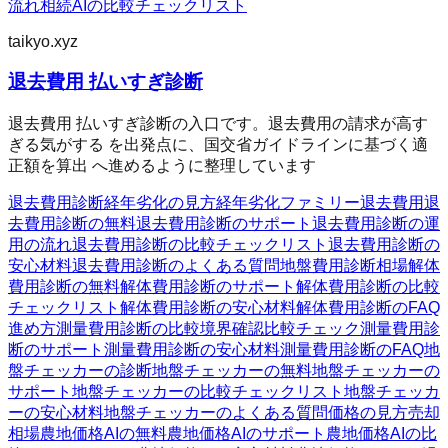
流れ
相続AIの比較チェックリスト
taikyo.xyz
退去費用 払いすぎ診断
退去費用 払いすぎ診断の入口です。退去費用の請求が高す
ぎる気がする を出発点に、国交省ガイドラインに基づく適
正額を算出 へ進めるように整理しています
退去費用診断
経年劣化の見方
経年劣化ファミリー
退去費用
退
去費用診断の無料
退去費用診断のサポート
退去費用診断の運
用の流れ
退去費用診断の比較チェックリスト
退去費用診断の
安心材料
退去費用診断のよくある質問
地盤費用診断
相場
解体
費用診断の無料
解体費用診断のサポート
解体費用診断の比較
チェックリスト
解体費用診断の安心材料
解体費用診断のFAQ
進め方
測量費用診断の比較
境界確認
比較チェック
測量費用診
断のサポート
測量費用診断の安心材料
測量費用診断のFAQ
地
盤チェッカーの診断
地盤チェッカーの無料
地盤チェッカーの
サポート
地盤チェッカーの比較チェックリスト
地盤チェッカ
ーの安心材料
地盤チェッカーのよくある質問
価格の見方
売却
相場
農地価格AIの無料
農地価格AIのサポート
農地価格AIの比