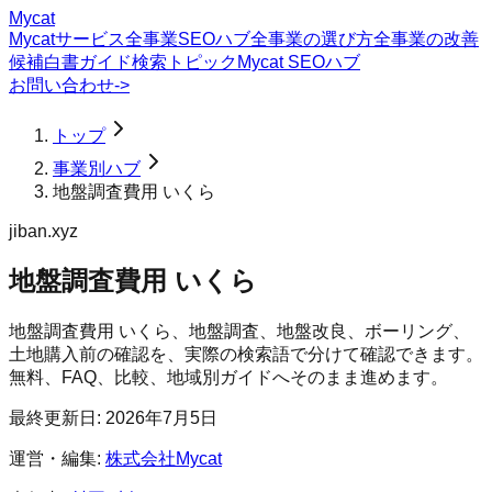
Mycat
Mycatサービス
全事業SEOハブ
全事業の選び方
全事業の改善
候補
白書
ガイド
検索トピック
Mycat SEOハブ
お問い合わせ
->
トップ
事業別ハブ
地盤調査費用 いくら
jiban.xyz
地盤調査費用 いくら
地盤調査費用 いくら、地盤調査、地盤改良、ボーリング、
土地購入前の確認を、実際の検索語で分けて確認できます。
無料、FAQ、比較、地域別ガイドへそのまま進めます。
最終更新日:
2026年7月5日
運営・編集:
株式会社Mycat