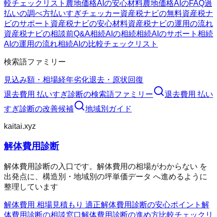
較チェックリスト
農地価格AIの安心材料
農地価格AIのFAQ
過
払いの調べ方
払いすぎチェッカー
資産税ナビの無料
資産税ナ
ビのサポート
資産税ナビの安心材料
資産税ナビの運用の流れ
資産税ナビの相談前Q&A
相続AIの相続
相続AIのサポート
相続
AIの運用の流れ
相続AIの比較チェックリスト
検索語ファミリー
見込み額・相場
経年劣化
退去・原状回復
退去費用 払いすぎ診断
の検索語ファミリー
退去費用 払い
すぎ診断
の改善候補
地域別ガイド
kaitai.xyz
解体費用診断
解体費用診断の入口です。解体費用の相場がわからない を
出発点に、構造別・地域別の坪単価データ へ進めるように
整理しています
解体費用 相場
見積もり 適正
解体費用診断の安心ポイント
解
体費用診断の相談窓口
解体費用診断の進め方
比較チェックリ