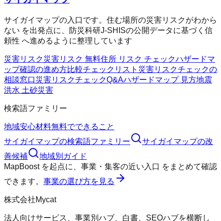
サイガイマップの入口です。住む場所の災害リスクがわから
ない を出発点に、防災科研J-SHISの公開データに基づく信
頼性 へ進めるように整理しています
災害リスク
災害リスク 無料
住所 リスク チェック
ハザードマ
ップ確認の進め方
比較チェックリスト
災害リスクチェックの
相談窓口
災害リスクチェックQ&A
ハザードマップ 見方
地震
洪水 土砂災害
検索語ファミリー
地域
安心材料
無料でできること
サイガイマップ
の検索語ファミリー
サイガイマップ
の改
善候補
地域別ガイド
MapBoost
を起点に、
事業・集客の近い入口
をまとめて確認
できます。
事業の選び方を見る
株式会社Mycat
法人向けサービス、事業別ハブ、白書、SEOハブを横断し