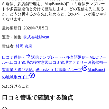
AI返信、多店舗管理を、MapBoostの口コミ返信テンプレー
トや多言語返信と分けて整理します。 どの返信を先に見る
か、どう分析するかを先に決めると、次のページが選びやす
くなります。
最終更新日:
2026年7月5日
運営・編集:
株式会社Mycat
責任者:
村岡 功規
口コミ返信へ
返信テンプレートへ
多言語返信へ
MEOツー
ルへ
口コミ管理の検索意図
口コミ管理ファミリー
改善候補一
覧
事業の選び方
MapBoost
と同じ事業グループ
MapBoost
の地域別ガイド
先に分けること
口コミ管理で確認する論点