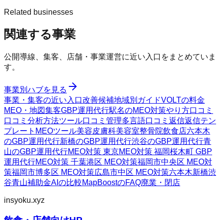
Related businesses
関連する事業
公開導線、集客、店舗・事業運営に近い入口をまとめていま
す。
事業別ハブを見る
事業・集客の近い入口
改善候補
地域別ガイド
VOLTの料金
MEO・地図集客
GBP運用代行
駅名のMEO対策
やり方
口コミ
口コミ分析方法
ツール
口コミ管理
多言語口コミ返信
返信テン
プレート
MEOツール
美容皮膚科
美容室
整骨院
飲食店
六本木
のGBP運用代行
新橋のGBP運用代行
渋谷のGBP運用代行
青
山のGBP運用代行
MEO対策 東京
MEO対策 福岡
桜木町 GBP
運用代行
MEO対策 千葉
港区 MEO対策
福岡市中央区 MEO対
策
福岡市博多区 MEO対策
広島市中区 MEO対策
六本木
新橋
渋
谷
青山
補助金AIの比較
MapBoostのFAQ
廃業・閉店
insyoku.xyz