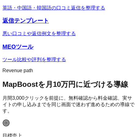
英語・中国語・韓国語の口コミ返信を整理する
返信テンプレート
悪い口コミや返信例文を整理する
MEOツール
ツール比較や評判を整理する
Revenue path
MapBoost
を月10万円に近づける導線
月間
3,000
クリックを前提に、無料確認から料金確認、実サ
イトの申し込みまでを同じ画面で迷わず進めるための導線で
す。
目標売上