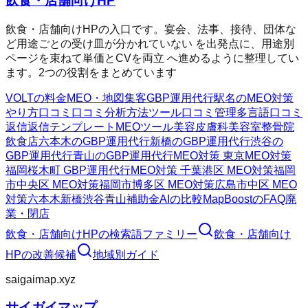
飲食・店舗向けHP
飲食・店舗向けHPの入口です。宴会、法事、接待、団体な
ど用途ごとの受け皿が分かれていない を出発点に、用途別
ページを束ねて単価とCVを両立 へ進めるように整理してい
ます。2つの役割をまとめています
VOLTの料金
MEO・地図集客
GBP運用代行
駅名のMEO対策
やり方
口コミ
口コミ分析方法
ツール
口コミ管理
多言語口コミ
返信
返信テンプレート
MEOツール
美容皮膚科
美容室
整骨院
飲食店
六本木のGBP運用代行
新橋のGBP運用代行
渋谷の
GBP運用代行
青山のGBP運用代行
MEO対策 東京
MEO対策
福岡
桜木町 GBP運用代行
MEO対策 千葉
港区 MEO対策
福岡
市中央区 MEO対策
福岡市博多区 MEO対策
広島市中区 MEO
対策
六本木
新橋
渋谷
青山
補助金AIの比較
MapBoostのFAQ
廃
業・閉店
飲食・店舗向けHP
の検索語ファミリー
飲食・店舗向け
HP
の改善候補
地域別ガイド
saigaimap.xyz
サイガイマップ