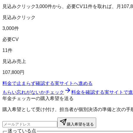
見込みクリック
3,000
件から、必要CV
11
件を取れば、月
107,
見込みクリック
3,000件
必要CV
11件
見込み売上
107,800円
料金で止まらず確認する
実サイトへ進める
もらい忘れがないかチェック
料金を確認する
実サイトで進
年金チェッカーの購入希望を送る
購入希望として受け付け、担当者が個別決済の準備と次の手
購入希望を送る
迷っている点