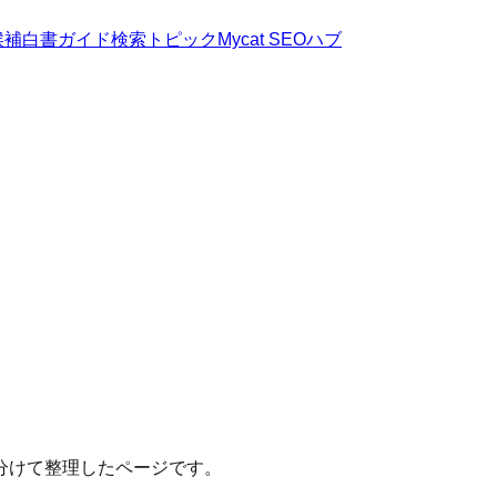
候補
白書
ガイド
検索トピック
Mycat SEOハブ
分けて整理したページです。