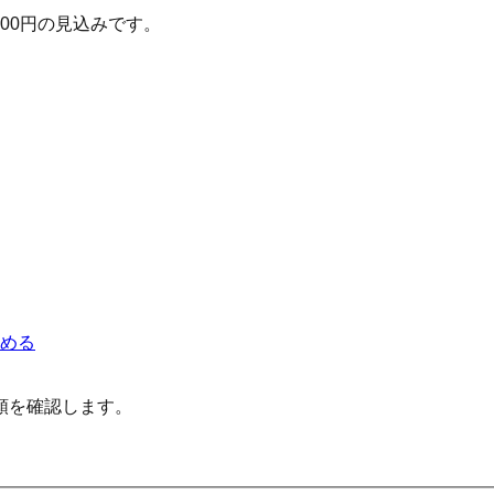
800
円の見込みです。
める
順を確認します。