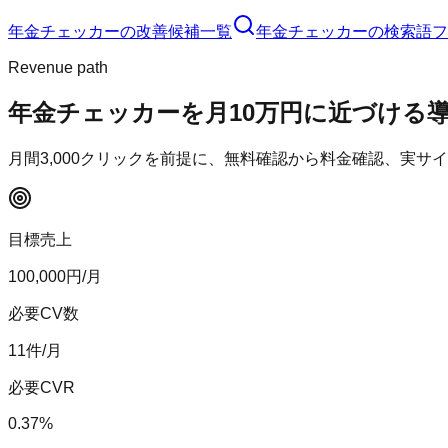
年金チェッカー
の改善候補一覧
年金チェッカー
の検索語フ
Revenue path
年金チェッカー
を月10万円に近づける
月間
3,000
クリックを前提に、無料確認から料金確認、実サイ
目標売上
100,000
円/月
必要CV数
11
件/月
必要CVR
0.37
%