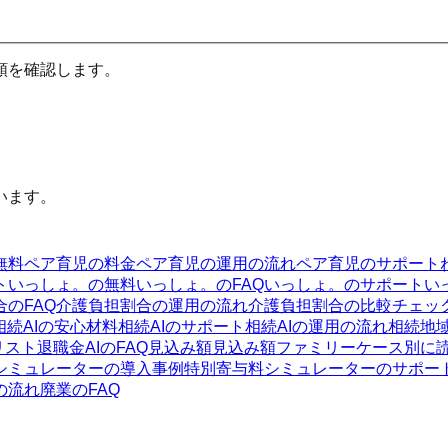
順を確認します。
います。
無料
ペア育児の料金
ペア育児の運用の流れ
ペア育児のサポート
ト
いっしょ。の無料
いっしょ。のFAQ
いっしょ。のサポート
い
のFAQ
介護負担割合の運用の流れ
介護負担割合の比較チェッ
相続AIの安心材料
相続AIのサポート
相続AIの運用の流れ
相続
地
リスト
退職金AIのFAQ
見込み額
見込み額ファミリー
ケース別に
シミュレーターの導入事例
特別寄与料シミュレーターのサポー
の流れ
廃業のFAQ