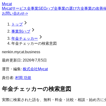
Mycat
Mycatサービス
全事業SEOハブ
全事業の選び方
全事業の改善
お問い合わせ
->
トップ
事業別ハブ
年金チェッカー
年金チェッカーの検索意図
nenkin.mycat.business
最終更新日:
2026年7月5日
運営・編集:
株式会社Mycat
責任者:
村岡 功規
年金チェッカー
の検索意図
実際に検索された語を、無料・料金・比較・相談・始め方に