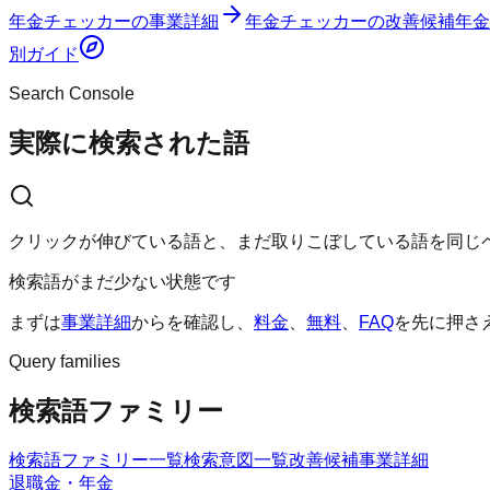
年金チェッカー
の事業詳細
年金チェッカー
の改善候補
年金
別ガイド
Search Console
実際に検索された語
クリックが伸びている語と、まだ取りこぼしている語を同じ
検索語がまだ少ない状態です
まずは
事業詳細
からを確認し、
料金
、
無料
、
FAQ
を先に押さ
Query families
検索語ファミリー
検索語ファミリー一覧
検索意図一覧
改善候補
事業詳細
退職金・年金