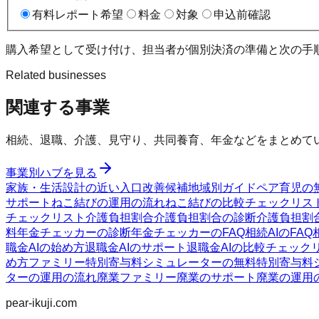
有料レポート希望
料金
対象
申込前確認
購入希望として受け付け、担当者が個別決済の準備と次の手
Related businesses
関連する事業
相続、退職、介護、見守り、共同養育、年金などをまとめて
事業別ハブを見る
家族・生活設計の近い入口
改善候補
地域別ガイド
ペア育児の
サポート
ねこ結びの運用の流れ
ねこ結びの比較チェックリス
チェックリスト
介護負担割合
介護負担割合の診断
介護負担割合
料
年金チェッカーの診断
年金チェッカーのFAQ
相続AIのFAQ
職金AIの始め方
退職金AIのサポート
退職金AIの比較チェック
め方ファミリー
特別寄与料シミュレーターの無料
特別寄与料
ターの運用の流れ
廃業ファミリー
廃業のサポート
廃業の運用
pear-ikuji.com