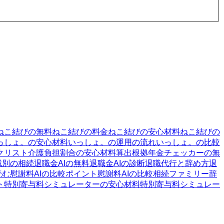
ねこ結びの無料
ねこ結びの料金
ねこ結びの安心材料
ねこ結びの
っしょ。の安心材料
いっしょ。の運用の流れ
いっしょ。の比較
クリスト
介護負担割合の安心材料
算出根拠
年金チェッカーの無
域別の相続
退職金AIの無料
退職金AIの診断
退職代行と辞め方
退
読む
慰謝料AIの比較ポイント
慰謝料AIの比較
相続ファミリー
辞
ト
特別寄与料シミュレーターの安心材料
特別寄与料シミュレー