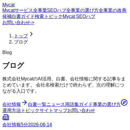
Mycat
Mycatサービス
全事業SEOハブ
全事業の選び方
全事業の改善
候補
白書
ガイド
検索トピック
Mycat SEOハブ
お問い合わせ
->
トップ
ブログ
Blog
ブログ
株式会社MycatのAI活用、白書、会社情報に関する記事をま
とめています。 会社名検索だけで終わらず、次の理解につ
ながる入口です。
会社情報
白書一覧
ニュース
用語集
ガイド
事業の選び方
運用方法
トピック
サイトマップ
お問い合わせ
会社情報
5分
2026-06-14