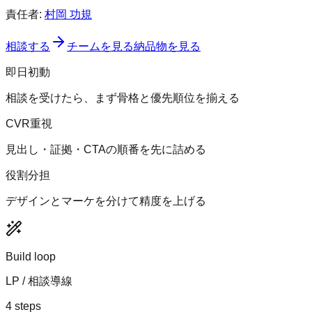
責任者:
村岡 功規
相談する
チームを見る
納品物を見る
即日初動
相談を受けたら、まず骨格と優先順位を揃える
CVR重視
見出し・証拠・CTAの順番を先に詰める
役割分担
デザインとマーケを分けて精度を上げる
Build loop
LP / 相談導線
4 steps