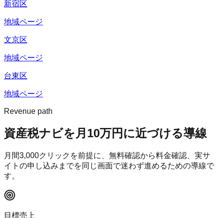
新宿区
地域ページ
文京区
地域ページ
台東区
地域ページ
Revenue path
資産税ナビ
を月10万円に近づける導線
月間
3,000
クリックを前提に、無料確認から料金確認、実サ
イトの申し込みまでを同じ画面で迷わず進めるための導線で
す。
目標売上