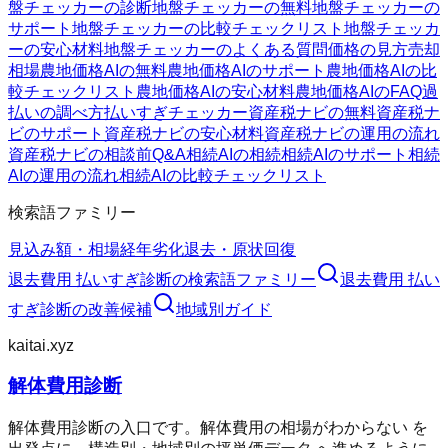
盤チェッカーの診断
地盤チェッカーの無料
地盤チェッカーの
サポート
地盤チェッカーの比較チェックリスト
地盤チェッカ
ーの安心材料
地盤チェッカーのよくある質問
価格の見方
売却
相場
農地価格AIの無料
農地価格AIのサポート
農地価格AIの比
較チェックリスト
農地価格AIの安心材料
農地価格AIのFAQ
過
払いの調べ方
払いすぎチェッカー
資産税ナビの無料
資産税ナ
ビのサポート
資産税ナビの安心材料
資産税ナビの運用の流れ
資産税ナビの相談前Q&A
相続AIの相続
相続AIのサポート
相続
AIの運用の流れ
相続AIの比較チェックリスト
検索語ファミリー
見込み額・相場
経年劣化
退去・原状回復
退去費用 払いすぎ診断
の検索語ファミリー
退去費用 払い
すぎ診断
の改善候補
地域別ガイド
kaitai.xyz
解体費用診断
解体費用診断の入口です。解体費用の相場がわからない を