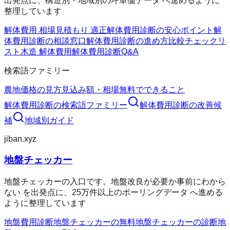
出発点に、構造別・地域別の坪単価データ へ進めるように
整理しています
解体費用 相場
見積もり 適正
解体費用診断の安心ポイント
解
体費用診断の相談窓口
解体費用診断の進め方
比較チェックリ
スト
木造 解体費用
解体費用診断Q&A
検索語ファミリー
農地価格の見方
見込み額・相場
無料でできること
解体費用診断
の検索語ファミリー
解体費用診断
の改善候
補
地域別ガイド
jiban.xyz
地盤チェッカー
地盤チェッカーの入口です。地盤改良が必要か事前にわから
ない を出発点に、25万件以上のボーリングデータ へ進める
ように整理しています
地盤費用診断
地盤チェッカーの無料
地盤チェッカーの診断
地