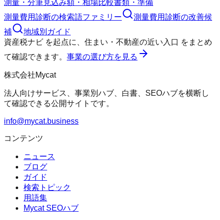
測量・分筆
見込み額・相場
比較
書類・準備
測量費用診断
の検索語ファミリー
測量費用診断
の改善候
補
地域別ガイド
資産税ナビ
を起点に、
住まい・不動産の近い入口
をまとめ
て確認できます。
事業の選び方を見る
株式会社Mycat
法人向けサービス、事業別ハブ、白書、SEOハブを横断し
て確認できる公開サイトです。
info@mycat.business
コンテンツ
ニュース
ブログ
ガイド
検索トピック
用語集
Mycat SEOハブ