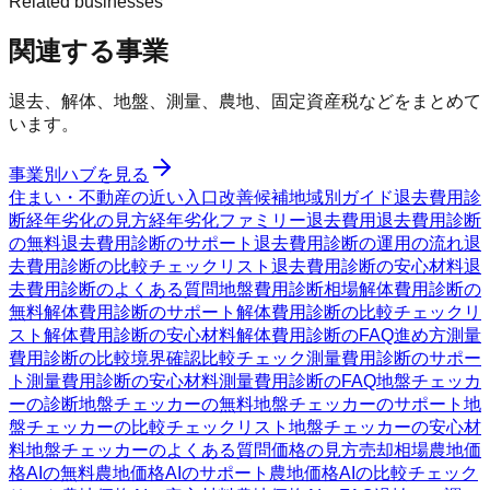
Related businesses
関連する事業
退去、解体、地盤、測量、農地、固定資産税などをまとめて
います。
事業別ハブを見る
住まい・不動産の近い入口
改善候補
地域別ガイド
退去費用診
断
経年劣化の見方
経年劣化ファミリー
退去費用
退去費用診断
の無料
退去費用診断のサポート
退去費用診断の運用の流れ
退
去費用診断の比較チェックリスト
退去費用診断の安心材料
退
去費用診断のよくある質問
地盤費用診断
相場
解体費用診断の
無料
解体費用診断のサポート
解体費用診断の比較チェックリ
スト
解体費用診断の安心材料
解体費用診断のFAQ
進め方
測量
費用診断の比較
境界確認
比較チェック
測量費用診断のサポー
ト
測量費用診断の安心材料
測量費用診断のFAQ
地盤チェッカ
ーの診断
地盤チェッカーの無料
地盤チェッカーのサポート
地
盤チェッカーの比較チェックリスト
地盤チェッカーの安心材
料
地盤チェッカーのよくある質問
価格の見方
売却相場
農地価
格AIの無料
農地価格AIのサポート
農地価格AIの比較チェック