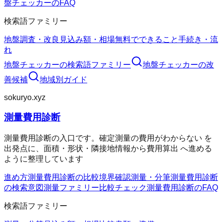
盤チェッカーのFAQ
検索語ファミリー
地盤調査・改良
見込み額・相場
無料でできること
手続き・流
れ
地盤チェッカー
の検索語ファミリー
地盤チェッカー
の改
善候補
地域別ガイド
sokuryo.xyz
測量費用診断
測量費用診断の入口です。確定測量の費用がわからない を
出発点に、面積・形状・隣接地情報から費用算出 へ進める
ように整理しています
進め方
測量費用診断の比較
境界確認
測量・分筆
測量費用診断
の検索意図
測量ファミリー
比較チェック
測量費用診断のFAQ
検索語ファミリー