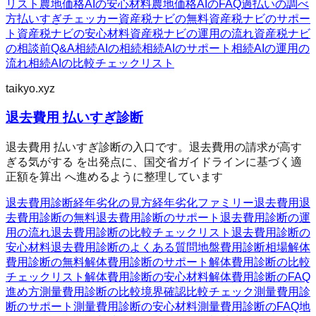
リスト
農地価格AIの安心材料
農地価格AIのFAQ
過払いの調べ
方
払いすぎチェッカー
資産税ナビの無料
資産税ナビのサポー
ト
資産税ナビの安心材料
資産税ナビの運用の流れ
資産税ナビ
の相談前Q&A
相続AIの相続
相続AIのサポート
相続AIの運用の
流れ
相続AIの比較チェックリスト
taikyo.xyz
退去費用 払いすぎ診断
退去費用 払いすぎ診断の入口です。退去費用の請求が高す
ぎる気がする を出発点に、国交省ガイドラインに基づく適
正額を算出 へ進めるように整理しています
退去費用診断
経年劣化の見方
経年劣化ファミリー
退去費用
退
去費用診断の無料
退去費用診断のサポート
退去費用診断の運
用の流れ
退去費用診断の比較チェックリスト
退去費用診断の
安心材料
退去費用診断のよくある質問
地盤費用診断
相場
解体
費用診断の無料
解体費用診断のサポート
解体費用診断の比較
チェックリスト
解体費用診断の安心材料
解体費用診断のFAQ
進め方
測量費用診断の比較
境界確認
比較チェック
測量費用診
断のサポート
測量費用診断の安心材料
測量費用診断のFAQ
地