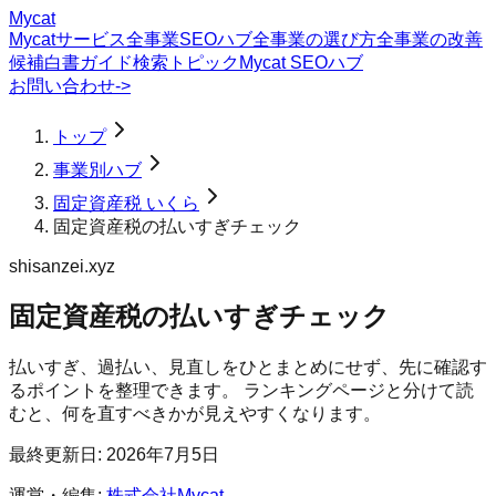
Mycat
Mycatサービス
全事業SEOハブ
全事業の選び方
全事業の改善
候補
白書
ガイド
検索トピック
Mycat SEOハブ
お問い合わせ
->
トップ
事業別ハブ
固定資産税 いくら
固定資産税の払いすぎチェック
shisanzei.xyz
固定資産税の払いすぎチェック
払いすぎ、過払い、見直しをひとまとめにせず、先に確認す
るポイントを整理できます。 ランキングページと分けて読
むと、何を直すべきかが見えやすくなります。
最終更新日:
2026年7月5日
運営・編集:
株式会社Mycat