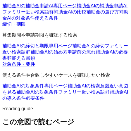
補助金AIの補助金申請AI
専用ページ
補助金AIの補助金申請AI
ファミリー
近い検索語群
補助金AIの比較
補助金の選び方
補助
金AIの対象条件
使える条件
締切・期限
募集期間や申請期限を確認する検索
補助金AIの締切と期限
専用ページ
補助金AIの締切ファミリー
近い検索語群
補助金AIの始め方
申請前の流れ
補助金AIの必要
書類
揃える書類
対象条件・要件
使える条件や合致しやすいケースを確認したい検索
補助金AIの対象条件
専用ページ
補助金AIの検索意図
近い意図
を見る
補助金AIの対象条件ファミリー
近い検索語群
補助金AI
の導入条件
必要条件
Reading guide
この意図で読むページ