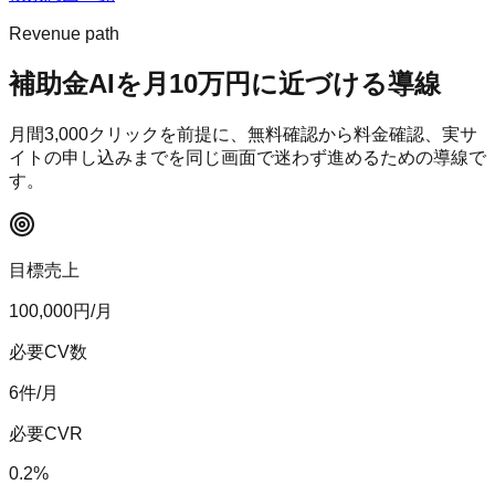
Revenue path
補助金AI
を月10万円に近づける導線
月間
3,000
クリックを前提に、無料確認から料金確認、実サ
イトの申し込みまでを同じ画面で迷わず進めるための導線で
す。
目標売上
100,000
円/月
必要CV数
6
件/月
必要CVR
0.2
%