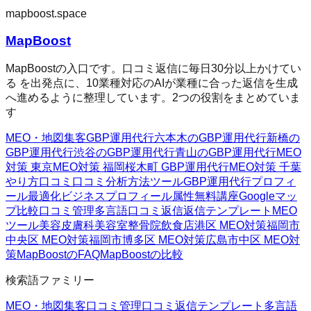
mapboost.space
MapBoost
MapBoostの入口です。口コミ返信に毎日30分以上かけてい
る を出発点に、10業種対応のAIが業種に合った返信を生成
へ進めるように整理しています。2つの役割をまとめていま
す
MEO・地図集客
GBP運用代行
六本木のGBP運用代行
新橋の
GBP運用代行
渋谷のGBP運用代行
青山のGBP運用代行
MEO
対策 東京
MEO対策 福岡
桜木町 GBP運用代行
MEO対策 千葉
やり方
口コミ
口コミ分析方法
ツール
GBP運用代行
プロフィ
ール最適化
ビジネスプロフィール属性
無料講座
Googleマッ
プ
比較
口コミ管理
多言語口コミ返信
返信テンプレート
MEO
ツール
美容皮膚科
美容室
整骨院
飲食店
港区 MEO対策
福岡市
中央区 MEO対策
福岡市博多区 MEO対策
広島市中区 MEO対
策
MapBoostのFAQ
MapBoostの比較
検索語ファミリー
MEO・地図集客
口コミ管理
口コミ返信テンプレート
多言語