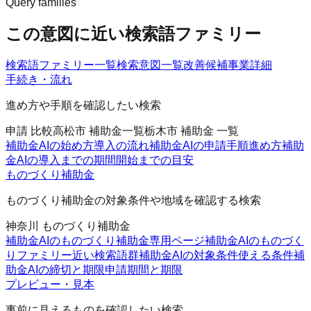
Query families
この意図に近い検索語ファミリー
検索語ファミリー一覧
検索意図一覧
改善候補
事業詳細
手続き・流れ
進め方や手順を確認したい検索
申請 比較
高松市 補助金一覧
栃木市 補助金 一覧
補助金AIの始め方
導入の流れ
補助金AIの申請手順
進め方
補助
金AIの導入までの期間
開始までの目安
ものづくり補助金
ものづくり補助金の対象条件や地域を確認する検索
神奈川 ものづくり補助金
補助金AIのものづくり補助金
専用ページ
補助金AIのものづく
りファミリー
近い検索語群
補助金AIの対象条件
使える条件
補
助金AIの締切と期限
申請期間と期限
プレビュー・見本
事前に見えるものを確認したい検索