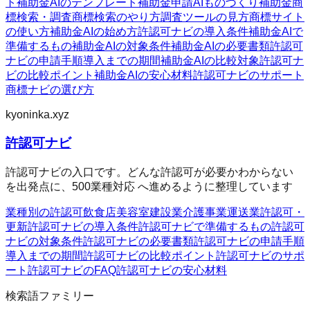
ト
補助金AIのテンプレート
補助金申請AI
ものづくり補助金
商
標検索・調査
商標検索のやり方
調査ツールの見方
商標サイト
の使い方
補助金AIの始め方
許認可ナビの導入条件
補助金AIで
準備するもの
補助金AIの対象条件
補助金AIの必要書類
許認可
ナビの申請手順
導入までの期間
補助金AIの比較対象
許認可ナ
ビの比較ポイント
補助金AIの安心材料
許認可ナビのサポート
商標ナビの選び方
kyoninka.xyz
許認可ナビ
許認可ナビの入口です。どんな許認可が必要かわからない
を出発点に、500業種対応 へ進めるように整理しています
業種別の許認可
飲食店
美容室
建設業
介護事業
運送業
許認可・
更新
許認可ナビの導入条件
許認可ナビで準備するもの
許認可
ナビの対象条件
許認可ナビの必要書類
許認可ナビの申請手順
導入までの期間
許認可ナビの比較ポイント
許認可ナビのサポ
ート
許認可ナビのFAQ
許認可ナビの安心材料
検索語ファミリー