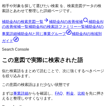
相手や対象を探して選びたい検索
を、検索意図データの検
索語とあわせて整理した詳細ページです。
補助金AI
の検索意図一覧
補助金AI
の改善候補
補助金AI
の改善候補一覧
補助金AI
の検索語ファミリー一覧
補助金AI
の
事業詳細
補助金AI
と同じ事業グループ
補助金AI
の地域別
ガイド
Search Console
この意図で実際に検索された語
似た検索語をまとめて読むことで、次に強くするべきページ
を絞り込みます。
この意図の検索語はまだ少ない状態です
まずは
事業詳細
からを確認し、
FAQ
、
料金
、
比較
を先に押さ
えると整理しやすくなります。