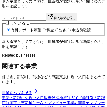
購入希望として受け付け、担当者が個別決済の準備と次の手
順を確認します。
購入希望を送る
迷っている点
有料レポート希望
料金
対象
申込前確認
購入希望として受け付け、担当者が個別決済の準備と次の手
順を確認します。
Related businesses
関連する事業
補助金、許認可、商標などの申請支援に近い入口をまとめて
います。
事業別ハブを見る
申請・許認可の近い入口
改善候補
地域別ガイド
業種別の許認
可
許認可・更新
補助金AIのプレビュー
事業計画書テンプレー