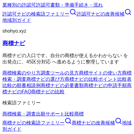
業種別の許認可
許認可
書類・準備
手続き・流れ
許認可ナビ
の検索語ファミリー
許認可ナビ
の改善候補
地域別ガイド
shohyo.xyz
商標ナビ
商標ナビの入口です。自分の商標が使えるかわからない を
出発点に、45区分対応 へ進めるように整理しています
商標検索のやり方
調査ツールの見方
商標サイトの使い方
商標
検索・調査
商標ナビの選び方
商標ナビの比較ポイント
比較表
比較の順番
相談例
商標ナビの必要書類
商標ナビの申請手順
商
標ナビのFAQ
商標ナビの比較
検索語ファミリー
商標検索・調査
出願サポート
比較
商標
商標ナビ
の検索語ファミリー
商標ナビ
の改善候補
地域
別ガイド