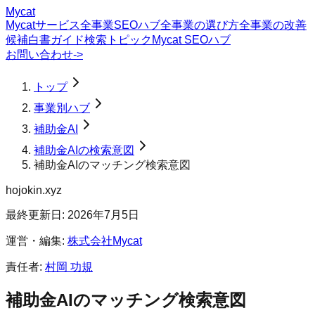
Mycat
Mycatサービス
全事業SEOハブ
全事業の選び方
全事業の改善
候補
白書
ガイド
検索トピック
Mycat SEOハブ
お問い合わせ
->
トップ
事業別ハブ
補助金AI
補助金AIの検索意図
補助金AIのマッチング検索意図
hojokin.xyz
最終更新日:
2026年7月5日
運営・編集:
株式会社Mycat
責任者:
村岡 功規
補助金AI
の
マッチング
検索意図