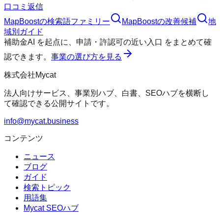
口コミ返信
MapBoost
の検索語ファミリー
MapBoost
の改善候補
地
域別ガイド
補助金AI
を起点に、
申請・許認可の近い入口
をまとめて確
認できます。
事業の選び方を見る
株式会社Mycat
法人向けサービス、事業別ハブ、白書、SEOハブを横断し
て確認できる公開サイトです。
info@mycat.business
コンテンツ
ニュース
ブログ
ガイド
検索トピック
用語集
Mycat SEOハブ