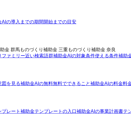
金AIの導入までの期間
開始までの目安
助金 群馬
ものづくり補助金 三重
ものづくり補助金 奈良
りファミリー
近い検索語群
補助金AIの対象条件
使える条件
補助
意図を見る
補助金AIの無料
無料でできること
補助金AIの料金
料
ンプレート
補助金テンプレートの入口
補助金AIの事業計画書テ