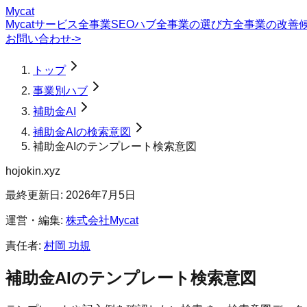
Mycat
Mycatサービス
全事業SEOハブ
全事業の選び方
全事業の改善
お問い合わせ
->
トップ
事業別ハブ
補助金AI
補助金AIの検索意図
補助金AIのテンプレート検索意図
hojokin.xyz
最終更新日:
2026年7月5日
運営・編集:
株式会社Mycat
責任者:
村岡 功規
補助金AI
の
テンプレート
検索意図