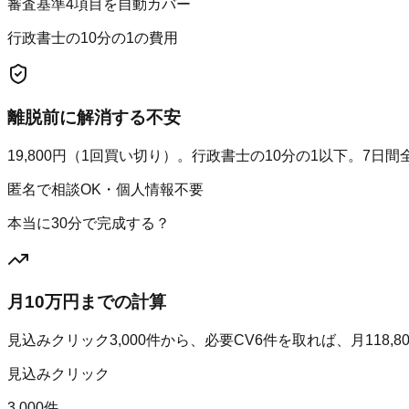
審査基準4項目を自動カバー
行政書士の10分の1の費用
離脱前に解消する不安
19,800円（1回買い切り）。行政書士の10分の1以下。7日
匿名で相談OK・個人情報不要
本当に30分で完成する？
月10万円までの計算
見込みクリック
3,000
件から、必要CV
6
件を取れば、月
118,8
見込みクリック
3,000件