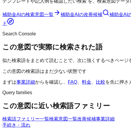
テンプレートや記入例を確認したい検索
を、検索意図データ
補助金AI
の検索意図一覧
補助金AI
の改善候補
補助金AI
ド
Search Console
この意図で実際に検索された語
似た検索語をまとめて読むことで、次に強くするべきページ
この意図の検索語はまだ少ない状態です
まずは
事業詳細
からを確認し、
FAQ
、
料金
、
比較
を先に押さ
Query families
この意図に近い検索語ファミリー
検索語ファミリー一覧
検索意図一覧
改善候補
事業詳細
手続き・流れ