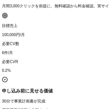
月間
3,000
クリックを前提に、無料確認から料金確認、実サイ
目標売上
100,000
円/月
必要CV数
6
件/月
必要CVR
0.2
%
申し込み前に見せる価値
30分で事業計画書が完成