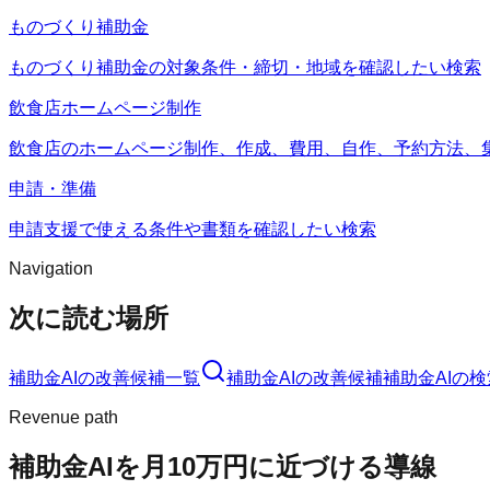
ものづくり補助金
ものづくり補助金の対象条件・締切・地域を確認したい検索
飲食店ホームページ制作
飲食店のホームページ制作、作成、費用、自作、予約方法、
申請・準備
申請支援で使える条件や書類を確認したい検索
Navigation
次に読む場所
補助金AI
の改善候補一覧
補助金AI
の改善候補
補助金AI
の検
Revenue path
補助金AI
を月10万円に近づける導線