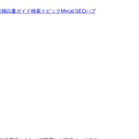
候補
白書
ガイド
検索トピック
Mycat SEOハブ